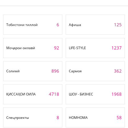
6
125
Тобистони тиллоӣ
Афиша
92
1237
Моҷарои оилавӣ
LIFE-STYLE
896
362
Солимӣ
Сармоя
4718
1968
ҚИССАҲОИ ОИЛА
ШОУ - БИЗНЕС
8
58
Спецпроекты
НОМНОМА