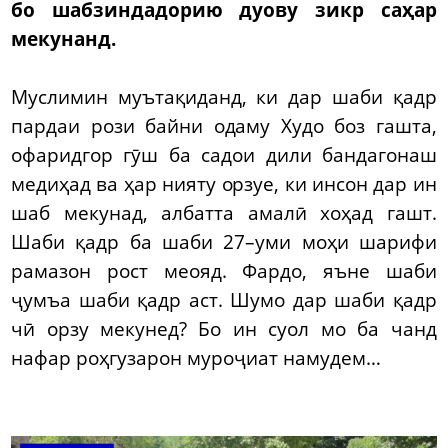
бо шабзиндадорию дуову зикр саҳар
мекунанд.
Муслимин муътақиданд, ки дар шаби қадр
пардаи рози байни одаму Худо боз гашта,
офаридгор гӯш ба садои дили бандагонаш
медиҳад ва ҳар нияту орзуе, ки инсон дар ин
шаб мекунад, албатта амалӣ хоҳад гашт.
Шаби қадр ба шаби 27–уми моҳи шарифи
рамазон рост меояд. Фардо, яъне шаби
ҷумъа шаби қадр аст. Шумо дар шаби қадр
чӣ орзу мекунед? Бо ин суол мо ба чанд
нафар роҳгузарон муроҷиат намудем…