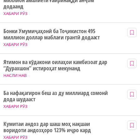
додаанд
ХАБАРИ РӮЗ
Бонки Умумиҷаҳонӣ ба Тоҷикистон 495
миллион доллар маблағи грантӣ додааст
ХАБАРИ РӮЗ
Ятимон ва кӯдакони оилаҳои камбизоат дар
“Дурахшон” истироҳат мекунанд
НАСЛИ НАВ
Ба нафақагирон беш аз ду миллиард сомонӣ
дода шудааст
ХАБАРИ РӮЗ
Кумитаи андоз дар шаш моҳ нақшаи
воридоти андозҳоро 123% иҷро кард
ХАБАРИ РӮЗ