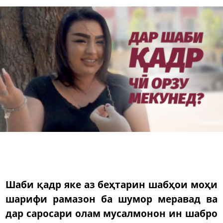
Шаби қадр яке аз беҳтарин шабҳои моҳи
шарифи рамазон ба шумор меравад ва
дар саросари олам мусалмонон ин шабро