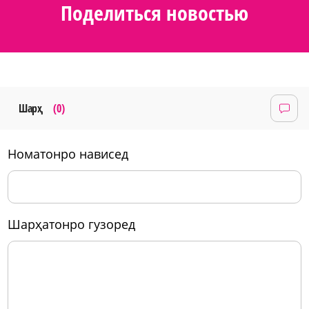
Поделиться новостью
Шарҳ
(0)
номатонро нависед
шарҳатонро гузоред