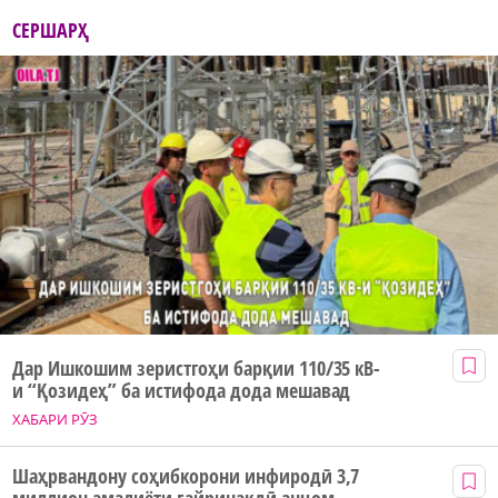
СЕРШАРҲ
Дар Ишкошим зеристгоҳи барқии 110/35 кВ-
и “Қозидеҳ” ба истифода дода мешавад
ХАБАРИ РӮЗ
Шаҳрвандону соҳибкорони инфиродӣ 3,7
миллион амалиёти ғайринақдӣ анҷом