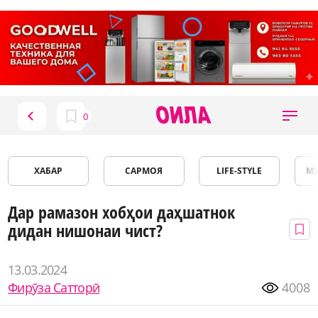
ХАБАР
САРМОЯ
LIFE-STYLE
М
Дар рамазон хобҳои даҳшатнок
дидан нишонаи чист?
13.03.2024
Фирӯза Сатторӣ
4008