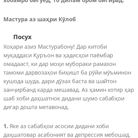
Мастура аз шаҳри Кӯлоб
Посух
Хоҳари азиз Мастурабону! Дар китоби
муқаддаси Қуръон ва ҳадисҳои паёмбар
омадааст, ки дар моҳи мубораки рамазон
тамоми дарвозаҳои биҳишт ба рӯйи мӯъминон
кушода шуда, дари дӯзах баста ва шайтон
занҷирбанд карда мешавад. Аз ҳамин хотир ҳар
шаб хоби даҳшатнок дидани шумо сабабҳои
дигар дошта метавонад.
1.
Яке аз сабабҳои асосии дидани хоби
даҳшатовар асабоният ва депрессия мебошад.