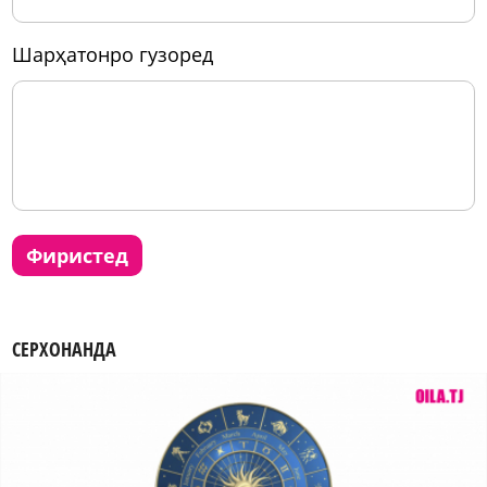
шарҳатонро гузоред
фиристед
СЕРХОНАНДА