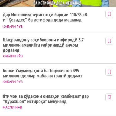
Дар Ишкошим зеристгоҳи барқии 110/35 кВ-
и “Қозидеҳ” ба истифода дода мешавад
ХАБАРИ РӮЗ
Шаҳрвандону соҳибкорони инфиродӣ 3,7
миллион амалиёти ғайринақдӣ анҷом
додаанд
ХАБАРИ РӮЗ
Бонки Умумиҷаҳонӣ ба Тоҷикистон 495
миллион доллар маблағи грантӣ додааст
ХАБАРИ РӮЗ
Ятимон ва кӯдакони оилаҳои камбизоат дар
“Дурахшон” истироҳат мекунанд
НАСЛИ НАВ