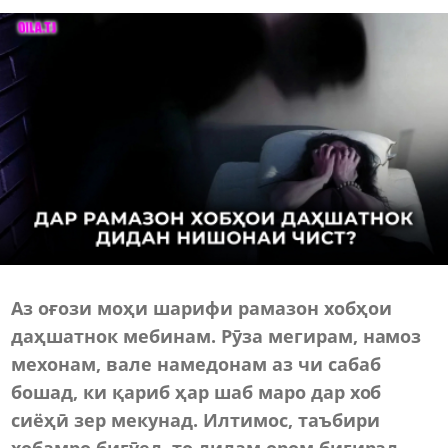
Аз оғози моҳи шарифи рамазон хобҳои
даҳшатнок мебинам. Рӯза мегирам, намоз
мехонам, вале намедонам аз чи сабаб
бошад, ки қариб ҳар шаб маро дар хоб
сиёҳӣ зер мекунад. Илтимос, таъбири
хобамро бигӯед, то дилам ором бигирад.