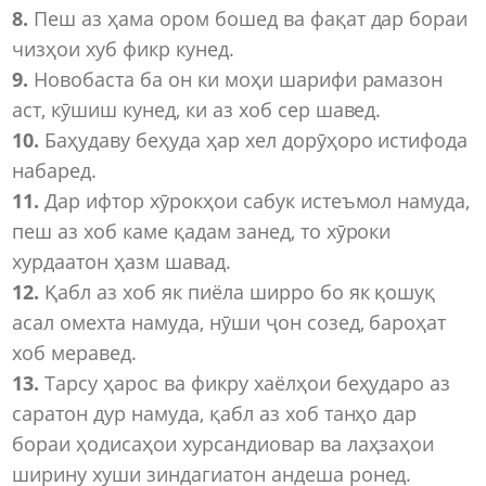
8.
Пеш аз ҳама ором бошед ва фақат дар бораи
чизҳои хуб фикр кунед.
9.
Новобаста ба он ки моҳи шарифи рамазон
аст, кӯшиш кунед, ки аз хоб сер шавед.
10.
Баҳудаву беҳуда ҳар хел дорӯҳоро истифода
набаред.
11.
Дар ифтор хӯрокҳои сабук истеъмол намуда,
пеш аз хоб каме қадам занед, то хӯроки
хурдаатон ҳазм шавад.
12.
Қабл аз хоб як пиёла ширро бо як қошуқ
асал омехта намуда, нӯши ҷон созед, бароҳат
хоб меравед.
13.
Тарсу ҳарос ва фикру хаёлҳои беҳударо аз
саратон дур намуда, қабл аз хоб танҳо дар
бораи ҳодисаҳои хурсандиовар ва лаҳзаҳои
ширину хуши зиндагиатон андеша ронед.