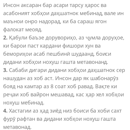
Инсон аксаран бар асари тарсу ҳарос ва
асабоният хобҳои даҳшатнок мебинад, вале ин
маънои онро надорад, ки ба сараш ягон
фалокат меояд.
2.
Қабули баъзе дорувориҳо, аз ҷумла доруҳое,
ки барои паст кардани фишори хун ва
бемориҳои асаб пешбинӣ шудаанд, боиси
дидани хобҳои нохуш гашта метавонанд.
3.
Сабаби дигари дидани хобҳои даҳшатнок сер
нашудан аз хоб аст. Инсон дар як шабонарӯз
бояд на камтар аз 8 соат хоб равад. Вақте ки
реҷаи хоб вайрон мешавад, кас ҳар хел хобҳои
нохуш мебинад.
4.
Хастагии аз ҳад зиёд низ боиси ба хоби сахт
фурӯ рафтан ва дидани хобҳои нохуш гашта
метавонад.