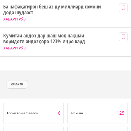
Ба нафақагирон беш аз ду миллиард сомонӣ
дода шудааст
ХАБАРИ РӮЗ
Кумитаи андоз дар шаш моҳ нақшаи
воридоти андозҳоро 123% иҷро кард
ХАБАРИ РӮЗ
ОИЛА ТЧ
6
125
Тобистони тиллоӣ
Афиша