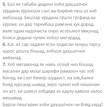
5.
Боз як сабаби дидани хоби даҳшатнок
хӯрдани хӯрокҳои сахт ва бирёнӣ пеш аз хоб
мебошад. Бештар хӯрдани гӯшти гӯсфанд ва
хӯроке, ки дар таркибаш равғани хук дорад,
вале одам надониста онро истеъмол мекунад,
боиси дидани чунин хобҳо мегардад.
6.
Кас аз сар задани ягон ҳодисаи нохуш тарсу
ҳарос дошта бошад, хобҳои даҳшатнок
мебинад.
7.
Хоб метавонад як навъ огоҳӣ низ бошад,
масалан дар моҳи шарифи рамазон кас хоб
бинад, ки сахт бемор шудааст, на зиқ,балки
бояд хурсанд шавад, зеро чунин хоб нишонаи
он аст, ки шахси хобдида аз қарзу қавола халос
мешавад.
Барои пешгирии хоби даҳшатнок чи бояд кард?