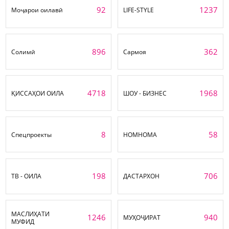
92
1237
Моҷарои оилавӣ
LIFE-STYLE
896
362
Солимӣ
Сармоя
4718
1968
ҚИССАҲОИ ОИЛА
ШОУ - БИЗНЕС
8
58
Спецпроекты
НОМНОМА
198
706
ТВ - ОИЛА
ДАСТАРХОН
МАСЛИҲАТИ
1246
940
МУҲОҶИРАТ
МУФИД