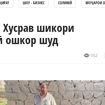
ҶИРАТ
ШОУ - БИЗНЕС
СОЛИМӢ
МОҶАРОИ 
 Хусрав шикори
ӣ ошкор шуд
552