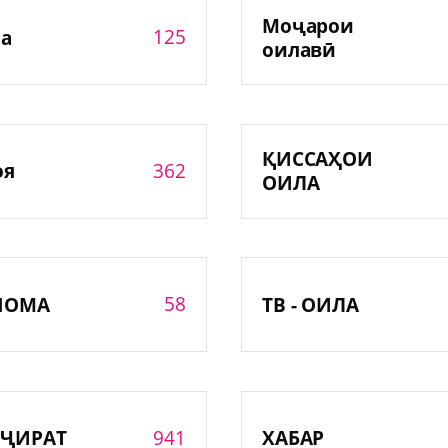
Моҷарои
125
а
оилавӣ
ҚИССАҲОИ
362
оя
ОИЛА
58
НОМА
ТВ - ОИЛА
941
ҶИРАТ
ХАБАР