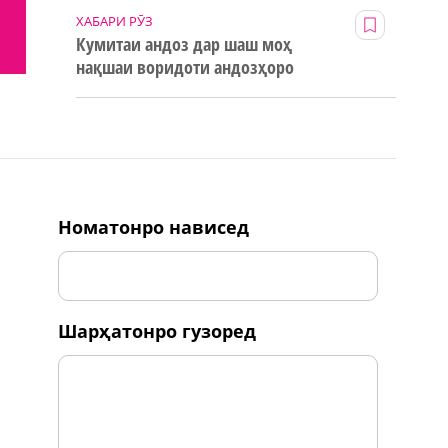
ХАБАРИ РӮЗ
Кумитаи андоз дар шаш моҳ
нақшаи воридоти андозҳоро
123% иҷро кард
номатонро нависед
шарҳатонро гузоред