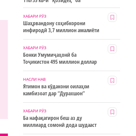
110/35 кВ-и “Қозидеҳ” ба
истифода дода мешавад
ХАБАРИ РӮЗ
Шаҳрвандону соҳибкорони
инфиродӣ 3,7 миллион амалиёти
ғайринақдӣ анҷом додаанд
ХАБАРИ РӮЗ
Бонки Умумиҷаҳонӣ ба
Тоҷикистон 495 миллион доллар
маблағи грантӣ додааст
НАСЛИ НАВ
Ятимон ва кӯдакони оилаҳои
камбизоат дар “Дурахшон”
истироҳат мекунанд
ХАБАРИ РӮЗ
Ба нафақагирон беш аз ду
миллиард сомонӣ дода шудааст