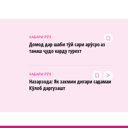
ХАБАРИ РӮЗ
Домод дар шаби тӯй сари арӯсро аз
танаш ҷудо карду гурехт
ХАБАРИ РӮЗ
Назарзода: Як захмии дигари садамаи
Кӯлоб даргузашт