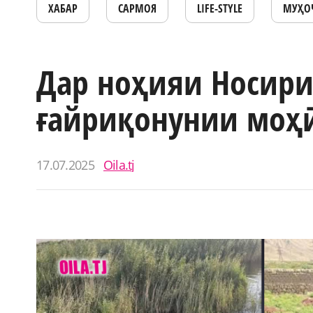
ХАБАР
САРМОЯ
LIFE-STYLE
МУҲО
Дар ноҳияи Носири
ғайриқонунии моҳ
17.07.2025
Oila.tj