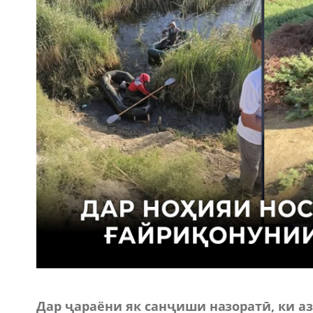
Дар ҷараёни як санҷиши назоратӣ, ки 