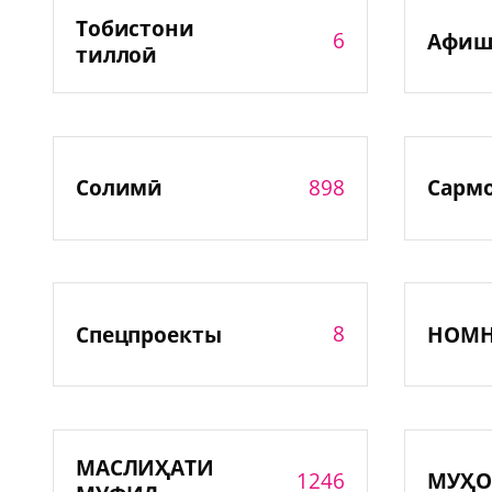
Тобистони
6
Афиш
тиллоӣ
898
Солимӣ
Сарм
8
Спецпроекты
НОМ
МАСЛИҲАТИ
1246
МУҲО