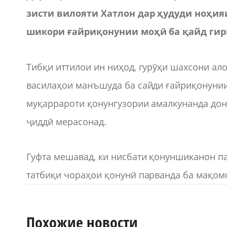
зисти вилояти Хатлон дар ҳудуди ноҳия
шикори ғайриқонунии моҳӣ ба қайд гир
Тибқи иттилои ин ниҳод, гурӯҳи шахсони ал
василаҳои манъшуда ба сайди ғайриқонунии
муқаррароти қонунгузории амалкунанда дони
ҷиддӣ мерасонад.
Гуфта мешавад, ки нисбати қонуншиканон п
татбиқи чораҳои қонунӣ парванда ба мақомо
Похожие новости