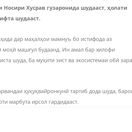
и Носири Хусрав гузаронида шудааст, ҳолати
ифта шудааст.
оҳида дар маҳалҳои мамнуъ бо истифода аз
 моҳӣ машғул будаанд. Ин амал бар хилофи
ста шуда, ба муҳити зист ва экосистемаи обӣ зар
арвандаи ҳуқуқвайронкунӣ тартиб дода шуда, баро
ти марбута ирсол гардидааст.