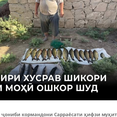
аз ҷониби кормандони Сарраёсати ҳифзи муҳи