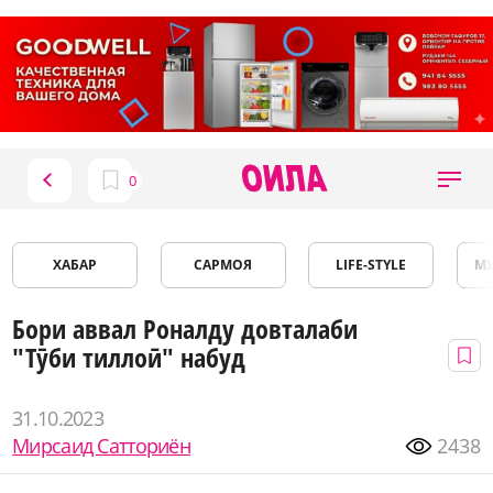
ХАБАР
САРМОЯ
LIFE-STYLE
М
Бори аввал Роналду довталаби
"Тӯби тиллоӣ" набуд
31.10.2023
Мирсаид Сатториён
2438