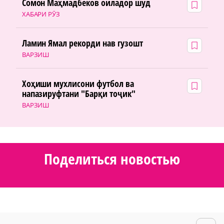
Сомон Маҳмадбеков оиладор шуд
ХАБАРИ РӮЗ
Ламин Ямал рекорди нав гузошт
ВАРЗИШ
Хоҳиши мухлисони футбол ва
напазируфтани "Барқи тоҷик"
ВАРЗИШ
Поделиться новостью