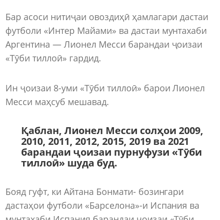
Бар асоси нитиҷаи овоздиҳӣ ҳамлагари дастаи
футболи «Интер Майами» ва дастаи мунтахаби
Аргентина — Лионел Месси барандаи ҷоизаи
«Тӯби тиллоӣ» гардид.
Ин ҷоизаи 8-уми «Тӯби тиллоӣ» барои Лионел
Месси маҳсуб мешавад.
Қаблан, Лионел Месси солҳои 2009,
2010, 2011, 2012, 2015, 2019 ва 2021
барандаи ҷоизаи пурнуфузи «Тӯби
тиллоӣ» шуда буд.
Бояд гуфт, ки Айтана Бонмати- бозингари
дастаҳои футболи «Барселона»-и Испания ва
мунтахаби Испания барандаи ҷоизаи «Тӯби