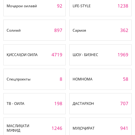
92
1238
Моҷарои оилавӣ
LIFE-STYLE
897
362
Солимӣ
Сармоя
4719
1969
ҚИССАҲОИ ОИЛА
ШОУ - БИЗНЕС
8
58
Спецпроекты
НОМНОМА
198
707
ТВ - ОИЛА
ДАСТАРХОН
МАСЛИҲАТИ
1246
941
МУҲОҶИРАТ
МУФИД