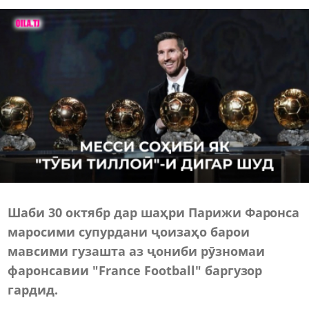
Шаби 30 октябр дар шаҳри Парижи Фаронса
маросими супурдани ҷоизаҳо барои
мавсими гузашта аз ҷониби рӯзномаи
фаронсавии "France Football" баргузор
гардид.