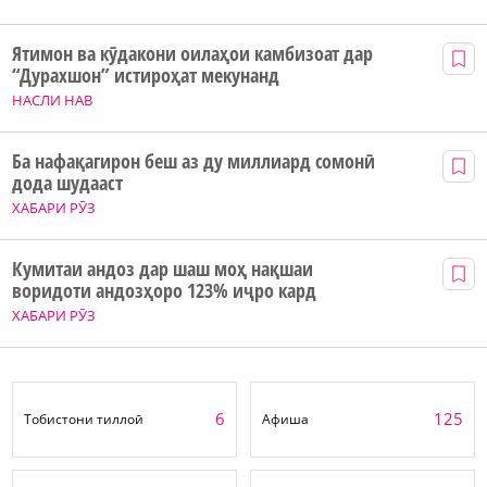
Ятимон ва кӯдакони оилаҳои камбизоат дар
“Дурахшон” истироҳат мекунанд
НАСЛИ НАВ
Ба нафақагирон беш аз ду миллиард сомонӣ
дода шудааст
ХАБАРИ РӮЗ
Кумитаи андоз дар шаш моҳ нақшаи
воридоти андозҳоро 123% иҷро кард
ХАБАРИ РӮЗ
6
125
Тобистони тиллоӣ
Афиша