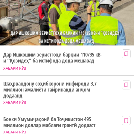
Дар Ишкошим зеристгоҳи барқии 110/35 кВ-
и “Қозидеҳ” ба истифода дода мешавад
ХАБАРИ РӮЗ
Шаҳрвандону соҳибкорони инфиродӣ 3,7
миллион амалиёти ғайринақдӣ анҷом
додаанд
ХАБАРИ РӮЗ
Бонки Умумиҷаҳонӣ ба Тоҷикистон 495
миллион доллар маблағи грантӣ додааст
ХАБАРИ РӮЗ