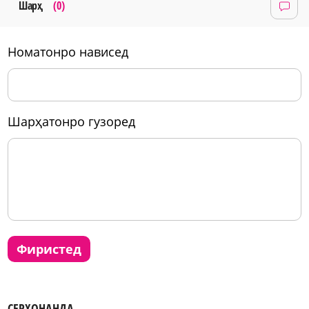
Шарҳ
(0)
номатонро нависед
шарҳатонро гузоред
фиристед
СЕРХОНАНДА