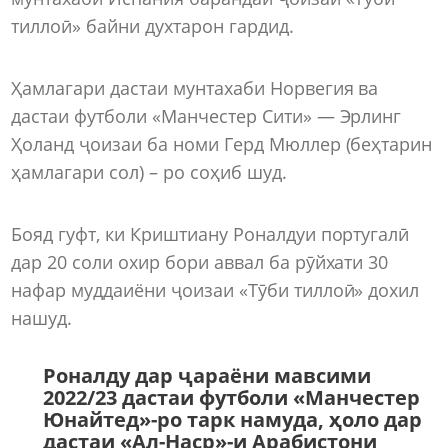
тиллоӣ» байни духтарон гардид.
Ҳамлагари дастаи мунтахаби Норвегия ва
дастаи футболи «Манчестер Сити» — Эрлинг
Ҳоланд ҷоизаи ба номи Герд Мюллер (беҳтарин
ҳамлагари сол) – ро соҳиб шуд.
Бояд гуфт, ки Криштиану Роналдуи португалӣ
дар 20 соли охир бори аввал ба рӯйхати 30
нафар муддаиёни ҷоизаи «Тӯби тиллоӣ» дохил
нашуд.
Роналду дар ҷараёни мавсими
2022/23 дастаи футболи «Манчестер
Юнайтед»-ро тарк намуда, ҳоло дар
дастаи «Ал-Наср»-и Арабистони