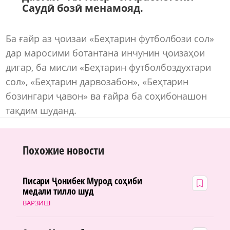
Саудӣ бозӣ менамояд.
Ба ғайр аз ҷоизаи «Беҳтарин футболбози сол»
дар маросими ботантана инчунин ҷоизаҳои
дигар, ба мисли «Беҳтарин футболбоздухтари
сол», «Беҳтарин дарвозабон», «Беҳтарин
бозингари ҷавон» ва ғайра ба соҳибонашон
тақдим шуданд.
Похожие новости
Писари Ҷонибек Мурод соҳиби
медали тилло шуд
ВАРЗИШ