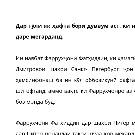
Дар тӯли як ҳафта бори дуввум аст, ки
дарё мегарданд.
Ин навбат Фаррухҷони Фатҳиддин, ки ҳамагӣ
Дмитровои шаҳри Санкт- Петербург ҷон
ҳамсинфонаш ба ин кӯл оббозикунӣ рафта
шитофтанд, аммо вақте ки Фаррухҷонро аз 
боз монда буд.
Фаррухҷони Фатҳиддин дар шаҳри Питер м
дар Питер ронандаи таксӣ шуда кор мекард