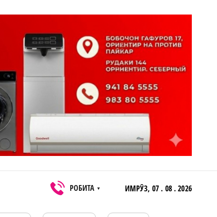
РОБИТА
ИМРӮЗ,
07 . 08 . 2026
▼