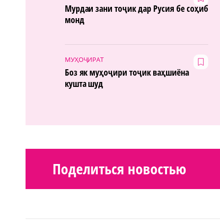
Мурдаи зани тоҷик дар Русия бе соҳиб
монд
МУҲОҶИРАТ
Боз як муҳоҷири тоҷик ваҳшиёна
кушта шуд
Поделиться новостью