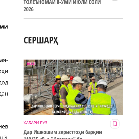
ТОЛЕЪНОМАИ 8-УМИ ИЮЛИ СОЛИ
2026
оми
СЕРШАРҲ
ая-
оҳи
дод
дан
ХАБАРИ РӮЗ
иев
Дар Ишкошим зеристгоҳи барқии
нӣ,