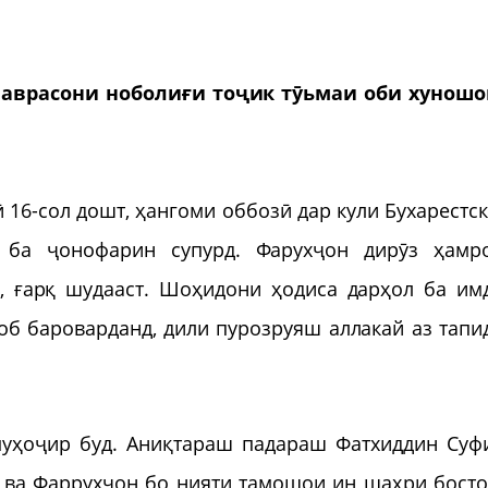
 наврасони ноболиғи тоҷик тӯьмаи оби хунош
 16-сол дошт, ҳангоми оббозӣ дар кули Бухарестск
 ба ҷонофарин супурд. Фарухҷон дирӯз ҳамр
, ғарқ шудааст. Шоҳидони ҳодиса дарҳол ба им
об бароварданд, дили пурозруяш аллакай аз тапи
уҳоҷир буд. Аниқтараш падараш Фатхиддин Суф
 ва Фаррухҷон бо нияти тамошои ин шаҳри босто