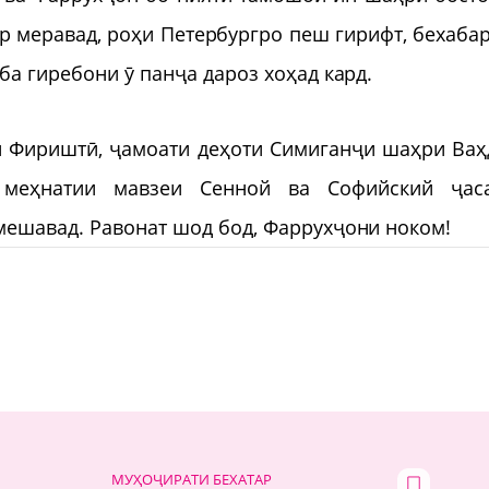
р меравад, роҳи Петербургро пеш гирифт, бехабар
ба гиребони ӯ панҷа дароз хоҳад кард.
и Фириштӣ, ҷамоати деҳоти Симиганҷи шаҳри Ваҳ
 меҳнатии мавзеи Сенной ва Софийский ҷас
мешавад. Равонат шод бод, Фаррухҷони ноком!
МУҲОҶИРАТИ БЕХАТАР