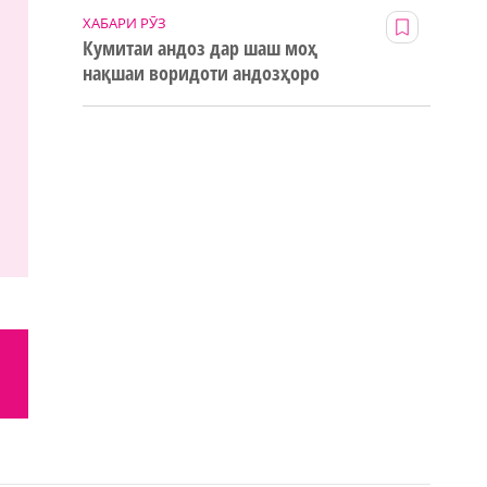
ХАБАРИ РӮЗ
Кумитаи андоз дар шаш моҳ
нақшаи воридоти андозҳоро
123% иҷро кард