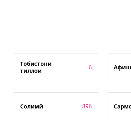
Тобистони
6
Афиш
тиллоӣ
896
Солимӣ
Сарм