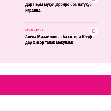
Дар Перм муҳоҷиронро боз латукӯб
карданд
МУҲОҶИРАТ
Алёна Михайловна: Ба хотири Юсуф
дар Ҳисор тапак мекунам!