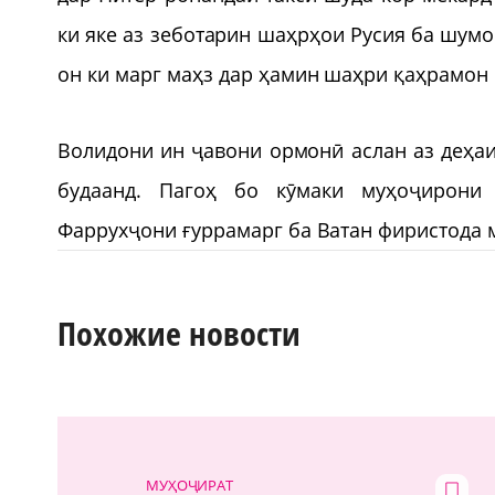
ки яке аз зеботарин шаҳрҳои Русия ба шумо
он ки марг маҳз дар ҳамин шаҳри қаҳрамон 
Волидони ин ҷавони ормонӣ аслан аз деҳа
будаанд. Пагоҳ бо кӯмаки муҳоҷирони
Фаррухҷони ғуррамарг ба Ватан фиристода 
Похожие новости
МУҲОҶИРАТ