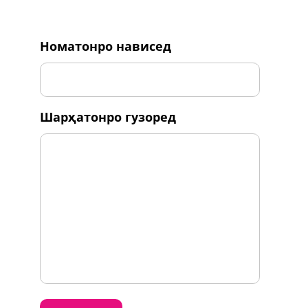
номатонро нависед
шарҳатонро гузоред