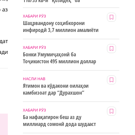
110/35 кВ-и “Қозидеҳ” ба
истифода дода мешавад
 аз
ХАБАРИ РӮЗ
Шаҳрвандону соҳибкорони
инфиродӣ 3,7 миллион амалиёти
ғайринақдӣ анҷом додаанд
дат
ХАБАРИ РӮЗ
ади
Бонки Умумиҷаҳонӣ ба
Тоҷикистон 495 миллион доллар
маблағи грантӣ додааст
НАСЛИ НАВ
Ятимон ва кӯдакони оилаҳои
камбизоат дар “Дурахшон”
истироҳат мекунанд
ХАБАРИ РӮЗ
Ба нафақагирон беш аз ду
миллиард сомонӣ дода шудааст