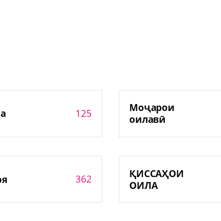
Моҷарои
125
а
оилавӣ
ҚИССАҲОИ
362
оя
ОИЛА