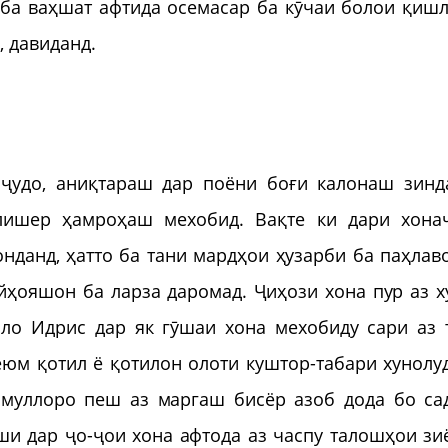
ба ваҳшат афтида осемасар ба кӯчаи болои қишл
, давиданд.
ҷудо, аниқтараш дар поёни боғи калонаш зинд
лишер ҳамроҳаш мехобид. Вақте ки дари хона
онданд, ҳатто ба тани мардҳои ҳузарби ба паҳлав
йҳояшон ба ларза даромад. Ҷиҳози хона пур аз х
лло Идрис дар як гӯшаи хона мехобиду сари аз 
еюм қотил ё қотилон олоти куштор-табари хунолу
омуллоро пеш аз маргаш бисёр азоб дода бо са
ши дар ҷо-ҷои хона афтода аз часпу талошҳои зи