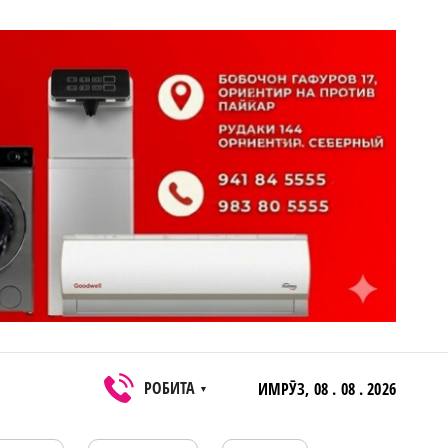
РОБИТА
ИМРӮЗ,
08 . 08 . 2026
▼