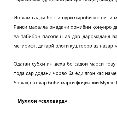
Ин дам садои бонги пуризтироби мошини м
Раиси маҳалла омадани ҳомиёни қонунро д
ва табибон пасопеш аз дар даромаданд ва
мегирифт, дигарӣ олоти кушторро аз назар
Одатан субҳи ин деҳа бо садои маоси гову 
пода сар додани чорво ба ёди ягон кас нам
бо даҳшат дар боби марги фоҷиавии Мулло 
Муллои «селовард»