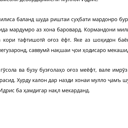
илиса баланд шуда риштаи суҳбати мардонро бур
ида мардумро аз хона баровард. Кормандони мил
 кори тафтишотӣ оғоз ёфт. Яке аз шоҳидон баё
 мегузаронд, саввумӣ нақшаи ҷои ҳодисаро мекаш
гӯсола ва бузу бузғолаҳо оғоз меёфт, вале имрӯз
ерасид. Хурду калон дар назди хонаи мулло ҷамъ ш
Идрис ба ҳамдигар нақл мекарданд.