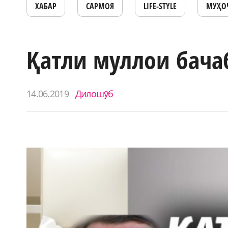
ХАБАР
САРМОЯ
LIFE-STYLE
МУҲО
Қатли муллои бача
14.06.2019
Дилошӯб