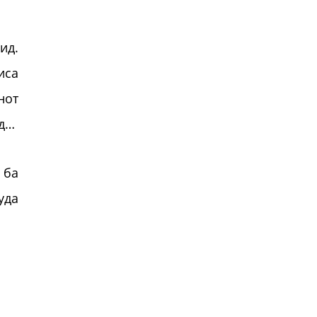
ид.
иса
нот
ид…
 ба
уда