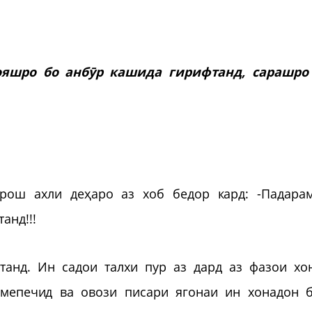
ояшро бо анб
ӯр кашида гирифтанд, сарашро
арош ахли деҳаро аз хоб бедор кард: -Падара
анд!!!
танд. Ин садои талхи пур аз дард аз фазои хо
мепечид ва овози писари ягонаи ин хонадон б