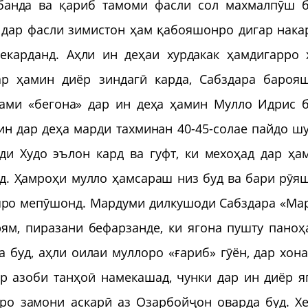
банда ва қариб тамоми фасли сол махмалпӯш б
 дар фасли зимистон ҳам қабояшонро дигар нака
карданд. Аҳли ин деҳаи хурдакак ҳамдигарро 
р ҳамин диёр зиндагӣ карда, Сабздара бароя
ами «бегона» дар ин деҳа ҳамин Мулло Идрис б
ин дар деҳа марди тахминан 40-45-солае пайдо шу
ди Худо эълон кард ва гуфт, ки мехоҳад дар ҳа
д. Ҳамроҳи мулло ҳамсараш низ буд ва бари рӯя
шро мепӯшонд. Мардуми дилкушоди Сабздара «Ма
ям, пиразани бефарзанде, ки ягона пушту паноҳ
 буд, аҳли оилаи муллоро «ғариб» гӯён, дар хон
ар азоби танҳоӣ намекашад, чунки дар ин диёр я
ро замони аскарӣ аз Озарбойҷон оварда буд. Х