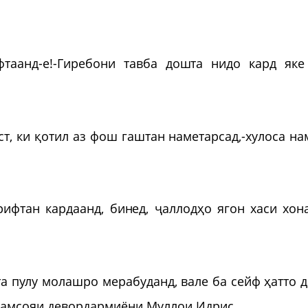
таанд-е!-Гиребони тавба дошта нидо кард яке
т, ки қотил аз фош гаштан наметарсад,-хулоса на
ирифтан кардаанд, бинед, ҷаллодҳо ягон хаси хон
та пулу молашро мерабуданд, вале ба сейф ҳатто д
 ҳамсояи девордармиёни Муллои Идрис.