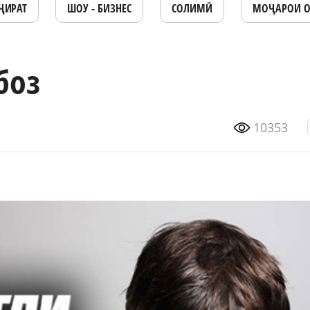
ҶИРАТ
ШОУ - БИЗНЕС
СОЛИМӢ
МОҶАРОИ 
боз
10353