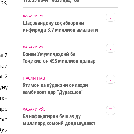
110/35 кВ-и “Қозидеҳ” ба
оқ,
истифода дода мешавад
ХАБАРИ РӮЗ
Шаҳрвандону соҳибкорони
инфиродӣ 3,7 миллион амалиёти
ғайринақдӣ анҷом додаанд
ХАБАРИ РӮЗ
Бонки Умумиҷаҳонӣ ба
агӣ
Тоҷикистон 495 миллион доллар
чаи
маблағи грантӣ додааст
онӣ
НАСЛИ НАВ
Ятимон ва кӯдакони оилаҳои
уну
камбизоат дар “Дурахшон”
тан
истироҳат мекунанд
дро
ХАБАРИ РӮЗ
Ба нафақагирон беш аз ду
дҳо
миллиард сомонӣ дода шудааст
ёди