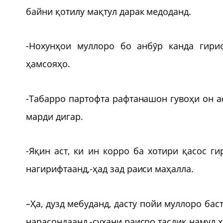
байни қотилу мақтул дарак медоданд.
-Нохунҳои муллоро бо анбӯр канда гириф
ҳамсояҳо.
-Табарро партофта рафтанашон гувоҳи он ас
марди дигар.
-Яқин аст, ки ин корро ба хотири қасос г
нагирифтаанд,-ҳад зад раиси маҳалла.
–Ҳа, дузд мебуданд, дасту пойи муллоро бас
нарасондаанд,-сухани раисро тасдиқ намуд