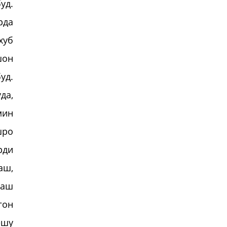
уд.
рда
хуб
шон
уд.
да,
мин
шро
рди
аш,
ааш
гон
ешу