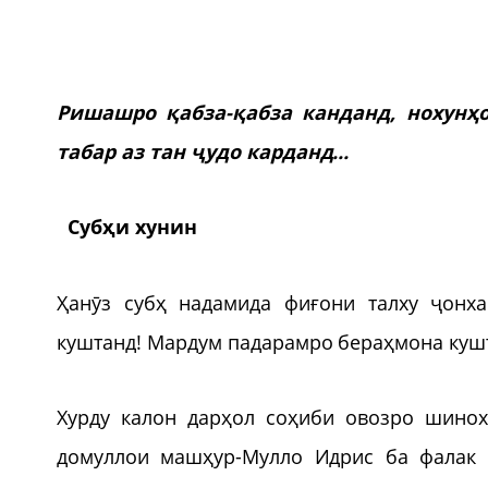
Ришашро қабза-қабза канданд, нохунҳ
табар аз тан ҷудо карданд...
Субҳи хунин
Ҳанӯз субҳ надамида фиғони талху ҷонх
куштанд! Мардум падарамро бераҳмона кушт
Хурду калон дарҳол соҳиби овозро шинох
домуллои машҳур-Мулло Идрис ба фалак 