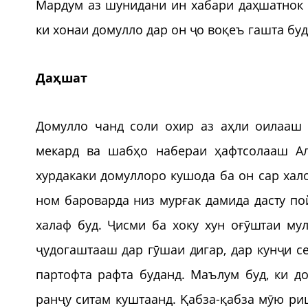
Мардум аз шунидани ин хабари даҳшатнок 
ки хонаи домулло дар он ҷо воқеъ гашта буд
Даҳшат
Домулло чанд соли охир аз аҳли оилааш 
мекард ва шабҳо набераи ҳафтсолааш А
хурдакаки домуллоро кушода ба он сар хал
ном бароварда низ мурғак дамида дасту по
халаф буд. Ҷисми ба хоку хун оғӯштаи му
ҷудогаштааш дар гӯшаи дигар, дар кунҷи с
партофта рафта буданд. Маълум буд, ки д
ранҷу ситам куштаанд. Қабза-қабза мӯю ри