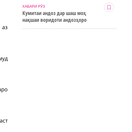
ХАБАРИ РӮЗ
Кумитаи андоз дар шаш моҳ
нақшаи воридоти андозҳоро
123% иҷро кард
 аз
муд
аро
аст