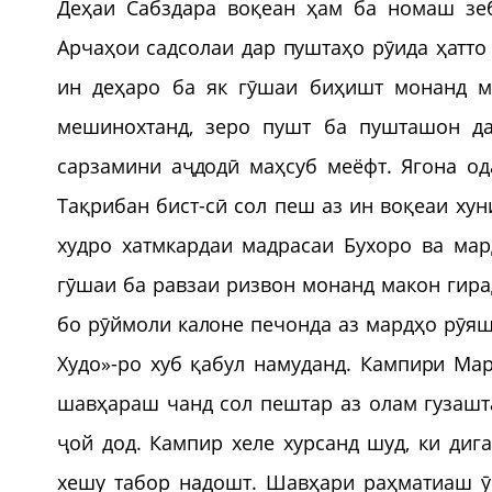
Деҳаи Сабздара воқеан ҳам ба номаш зе
Арчаҳои садсолаи дар пуштаҳо рӯида ҳатто
ин деҳаро ба як гӯшаи биҳишт монанд ме
мешинохтанд, зеро пушт ба пушташон да
сарзамини аҷдодӣ маҳсуб меёфт. Ягона од
Тақрибан бист-сӣ сол пеш аз ин воқеаи хун
худро хатмкардаи мадрасаи Бухоро ва мар
гӯшаи ба равзаи ризвон монанд макон гира
бо рӯймоли калоне печонда аз мардҳо рӯя
Худо»-ро хуб қабул намуданд. Кампири Мар
шавҳараш чанд сол пештар аз олам гузашта
ҷой дод. Кампир хеле хурсанд шуд, ки диг
хешу табор надошт. Шавҳари раҳматиаш ӯ