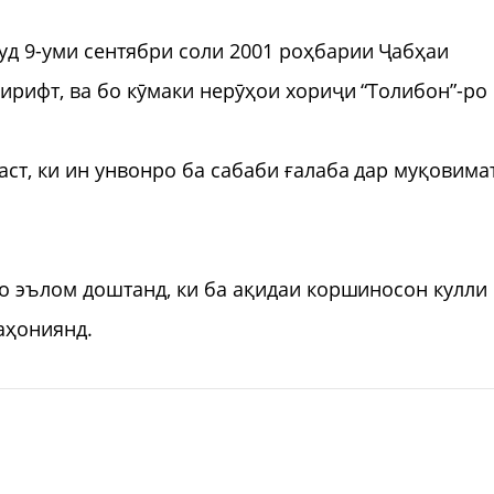
д 9-уми сентябри соли 2001 роҳбарии Ҷабҳаи
рифт, ва бо кӯмаки нерӯҳои хориҷи “Толибон”-ро
т, ки ин унвонро ба сабаби ғалаба дар муқовима
о эълом доштанд, ки ба ақидаи коршиносон кулли
аҳониянд.