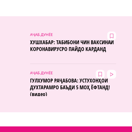
АҶАБ ДУНЁЕ
ХУШХАБАР: ТАБИБОНИ ЧИН ВАКСИНАИ
КОРОНАВИРУСРО ПАЙДО КАРДАНД
АҶАБ ДУНЁЕ
ГУЛХУМОР РАҶАБОВА: УСТУХОНҲОИ
ДУХТАРАМРО БАЪДИ 5 МОҲ ЁФТАНД!
(видео)