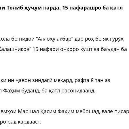
ни Толиб ҳуҷум карда, 15 нафарашро ба қатл
ола бо нидои “Аллоҳу акбар” дар роҳ бо як гурӯҳ
“Калашников” 15 нафари онҳоро кушт ва баъдан ба
 ки ин ҷавон зиндагӣ мекард, рафта 8 тан аз
 Фаҳим буданд, ба қатл расонидаанд.
авмҳои Маршал Қасим Фаҳим мебошад, вале писа
о рад кардааст.