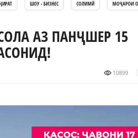
ҶИРАТ
ШОУ - БИЗНЕС
СОЛИМӢ
МОҶАРОИ 
СОЛА АЗ ПАНҶШЕР 15
РАСОНИД!
10899