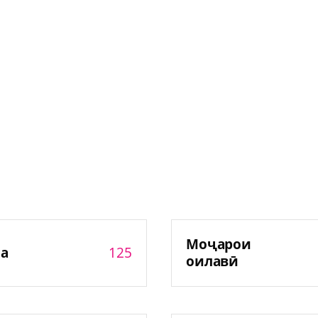
Моҷарои
125
а
оилавӣ