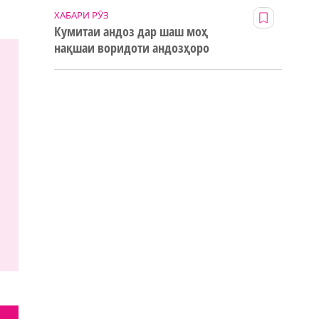
ХАБАРИ РӮЗ
Кумитаи андоз дар шаш моҳ
нақшаи воридоти андозҳоро
123% иҷро кард