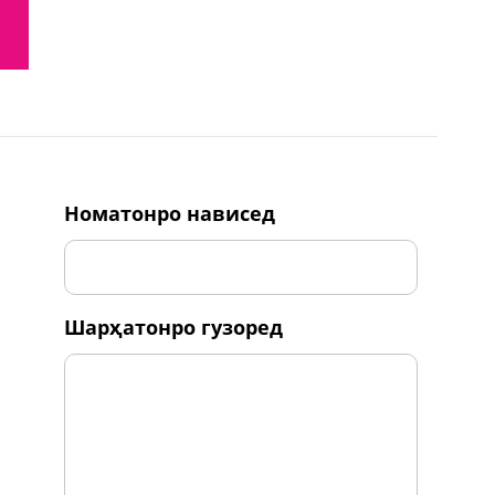
номатонро нависед
шарҳатонро гузоред