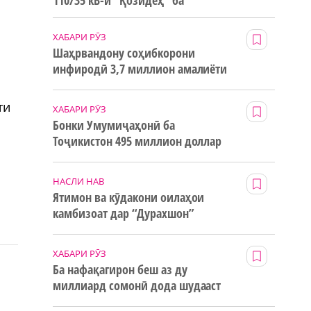
110/35 кВ-и “Қозидеҳ” ба
истифода дода мешавад
ХАБАРИ РӮЗ
Шаҳрвандону соҳибкорони
инфиродӣ 3,7 миллион амалиёти
ғайринақдӣ анҷом додаанд
ти
ХАБАРИ РӮЗ
Бонки Умумиҷаҳонӣ ба
Тоҷикистон 495 миллион доллар
маблағи грантӣ додааст
НАСЛИ НАВ
Ятимон ва кӯдакони оилаҳои
камбизоат дар “Дурахшон”
истироҳат мекунанд
ХАБАРИ РӮЗ
Ба нафақагирон беш аз ду
миллиард сомонӣ дода шудааст