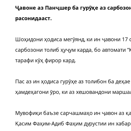
Ҷавоне аз Панҷшер ба гурӯҳе аз сарбозо
расонидааст.
Шоҳидони ҳодиса мегӯянд, ки ин ҷавони 17 с
сарбозони толиб ҳуҷум карда, бо автомати 
тарафи кӯҳ фирор кард.
Пас аз ин ҳодиса гурӯҳе аз толибон ба деҳае
ҳамдеҳагони ӯро, ки аз хешовандони маршал
Мувофиқи баъзе сарчашмаҳо ин ҷавон аз қ
Қасим Фаҳим-Адиб Фаҳим дурустии ин хабарр