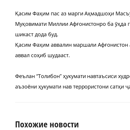
Қасим Фаҳим пас аз марги Аҳмадшоҳи Масъу
Муқовимати Миллии Афғонистонро ба ӯҳда ги
шикаст дода буд.
Қасим Фаҳим аввалин маршали Афғонистон ас
аввал соҳиб шудааст.
Феълан “Толибон” ҳукумати навтаъсиси худр
аъзоёни ҳукумати нав террористони сатҳи ҷ
Похожие новости