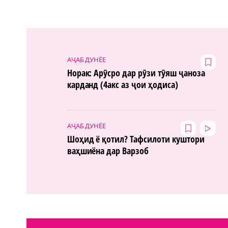
АҶАБ ДУНЁЕ
Норак: Арӯсро дар рӯзи тӯяш ҷаноза
карданд (4акс аз ҷои ҳодиса)
АҶАБ ДУНЁЕ
Шоҳид ё қотил? Тафсилоти куштори
ваҳшиёна дар Варзоб