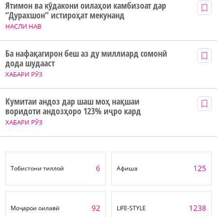
Ятимон ва кӯдакони оилаҳои камбизоат дар
“Дурахшон” истироҳат мекунанд
НАСЛИ НАВ
Ба нафақагирон беш аз ду миллиард сомонӣ
дода шудааст
ХАБАРИ РӮЗ
Кумитаи андоз дар шаш моҳ нақшаи
воридоти андозҳоро 123% иҷро кард
ХАБАРИ РӮЗ
6
125
Тобистони тиллоӣ
Афиша
92
1238
Моҷарои оилавӣ
LIFE-STYLE