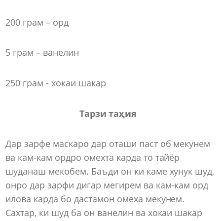
200 грам – орд
5 грам – ванелин
250 грам - хокаи шакар
Тарзи таҳия
Дар зарфе маскаро дар оташи паст об мекунем
ва кам-кам ордро омехта карда то тайёр
шуданаш мекобем. Баъди он ки каме хунук шуд,
онро дар зарфи дигар мегирем ва кам-кам орд
илова карда бо дастамон омеха мекунем.
Сахтар, ки шуд ба он ванелин ва хокаи шакар