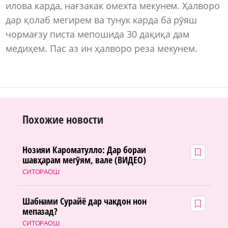
илова карда, нағзакак омехта мекунем. Ҳалворо
дар қолаб мегирем ва тунук карда ба рӯяш
чормағзу писта мепошида 30 дақиқа дам
медиҳем. Пас аз ин ҳалворо реза мекунем.
Похожие новости
Нозияи Кароматулло: Дар бораи
шавҳарам мегӯям, вале (ВИДЕО)
СИТОРАОШ
Шабнами Сурайё дар чакдон нон
мепазад?
СИТОРАОШ