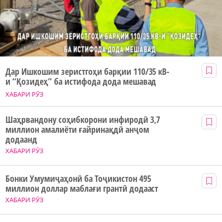
Дар Ишкошим зеристгоҳи барқии 110/35 кВ-
и “Қозидеҳ” ба истифода дода мешавад
ХАБАРИ РӮЗ
Шаҳрвандону соҳибкорони инфиродӣ 3,7
миллион амалиёти ғайринақдӣ анҷом
додаанд
ХАБАРИ РӮЗ
Бонки Умумиҷаҳонӣ ба Тоҷикистон 495
миллион доллар маблағи грантӣ додааст
ХАБАРИ РӮЗ