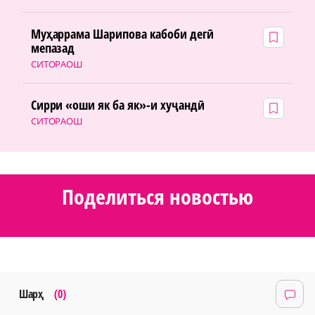
Муҳаррама Шарипова кабоби дегӣ
мепазад
СИТОРАОШ
Сирри «оши як ба як»-и хуҷандӣ
СИТОРАОШ
Поделиться новостью
Шарҳ
(0)