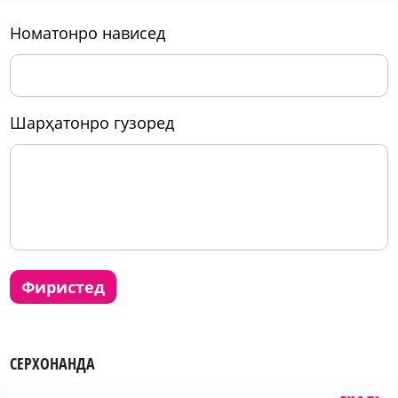
номатонро нависед
шарҳатонро гузоред
фиристед
СЕРХОНАНДА