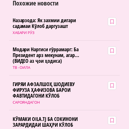
Похожие новости
Назарзода: Як захмии дигари
садамаи Кӯлоб даргузашт
ХАБАРИ РӮЗ
Модари Наргиси ғӯррамарг: Ба
Президент арз мекунам, агар...
(ВИДЕО аз ҷои ҳодиса)
ТВ - ОИЛА
ГИРЯИ АФЗАЛШОҲ ШОДИЕВУ
ФИРУЗА ҲАФИЗОВА БАРОИ
ФАВТИДАГОНИ КӮЛОБ
САРОЯНДАГОН
КӮМАКИ OILA.TJ БА СОКИНОНИ
ЗАРАРДИДАИ ШАҲРИ КӮЛОБ