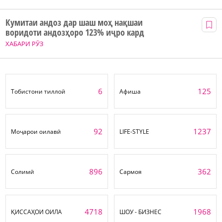
Кумитаи андоз дар шаш моҳ нақшаи
воридоти андозҳоро 123% иҷро кард
ХАБАРИ РӮЗ
6
125
Тобистони тиллоӣ
Афиша
92
1237
Моҷарои оилавӣ
LIFE-STYLE
896
362
Солимӣ
Сармоя
4718
1968
ҚИССАҲОИ ОИЛА
ШОУ - БИЗНЕС