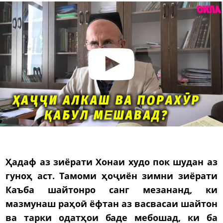
Ҳадаф аз зиёрати Хонаи худо пок шудан аз
гуноҳ аст. Тамоми ҳоҷиён зимни зиёрати
Каъба шайтонро санг мезананд, ки
мазмунаш раҳоӣ ёфтан аз васвасаи шайтон
ва тарки одатҳои баде мебошад, ки ба