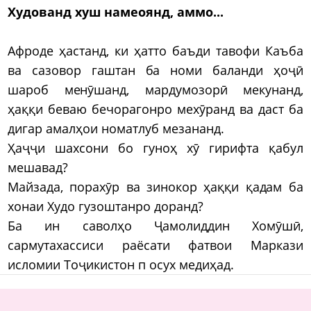
Худованд хуш намеоянд, аммо...
Афроде ҳастанд, ки ҳатто баъди тавофи Каъба
ва сазовор гаштан ба номи баланди ҳоҷӣ
шароб менӯшанд, мардумозорӣ мекунанд,
ҳаққи беваю бечорагонро мехӯранд ва даст ба
дигар амалҳои номатлуб мезананд.
Ҳаҷҷи шахсони бо гуноҳ хӯ гирифта қабул
мешавад?
Майзада, порахӯр ва зинокор ҳаққи қадам ба
хонаи Худо гузоштанро доранд?
Ба ин саволҳо Ҷамолиддин Хомӯшӣ,
сармутахассиси раёсати фатвои Маркази
исломии Тоҷикистон п осух медиҳад.