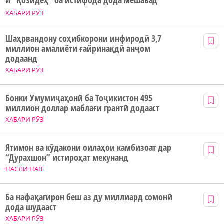
и “Қозидеҳ” ба истифода дода мешавад
ХАБАРИ РӮЗ
Шаҳрвандону соҳибкорони инфиродӣ 3,7
миллион амалиёти ғайринақдӣ анҷом
додаанд
ХАБАРИ РӮЗ
Бонки Умумиҷаҳонӣ ба Тоҷикистон 495
миллион доллар маблағи грантӣ додааст
ХАБАРИ РӮЗ
Ятимон ва кӯдакони оилаҳои камбизоат дар
“Дурахшон” истироҳат мекунанд
НАСЛИ НАВ
Ба нафақагирон беш аз ду миллиард сомонӣ
дода шудааст
ХАБАРИ РӮЗ