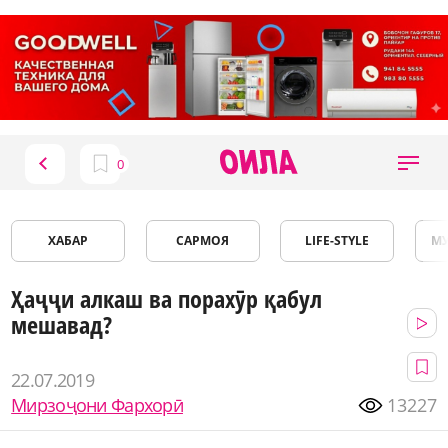
ХАБАР
САРМОЯ
LIFE-STYLE
М
Ҳаҷҷи алкаш ва порахӯр қабул
мешавад?
22.07.2019
Мирзоҷони Фархорӣ
13227