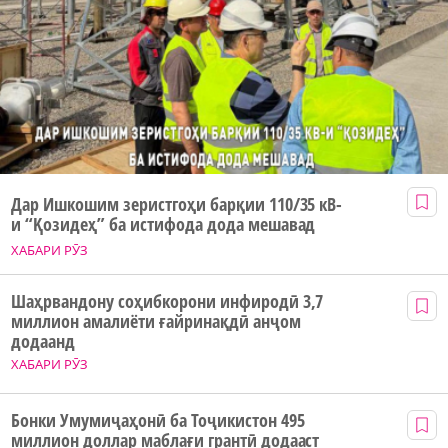
Дар Ишкошим зеристгоҳи барқии 110/35 кВ-
и “Қозидеҳ” ба истифода дода мешавад
ХАБАРИ РӮЗ
Шаҳрвандону соҳибкорони инфиродӣ 3,7
миллион амалиёти ғайринақдӣ анҷом
додаанд
ХАБАРИ РӮЗ
Бонки Умумиҷаҳонӣ ба Тоҷикистон 495
миллион доллар маблағи грантӣ додааст