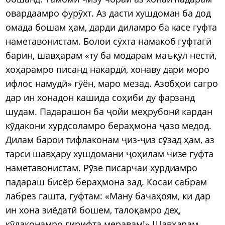
овардаамро фурӯхт. Аз дасти хушдоман ба дод
омада бошам ҳам, дарди диламро ба касе гуфта
наметавонистам. Болои сӯхта намакоб гуфтагӣ
барин, шавҳарам «ту ба модарам маъқул нестӣ,
хоҳарамро писанд накардӣ, хонаву дари моро
ифлос намудӣ» гӯён, маро мезад. Азобҳои сагро
дар ин хонадон кашида соҳиби ду фарзанд
шудам. Падарашон ба ҷойи меҳрубонӣ кардан
кӯдакони хурдсоламро бераҳмона ҷазо медод.
Дилам барои тифлаконам ҷиз-ҷиз сӯзад ҳам, аз
тарси шавҳару хушдомани ҷоҳилам чизе гуфта
наметавонистам. Рӯзе писарчаи хурдиамро
падараш бисёр бераҳмона зад. Косаи сабрам
лабрез гашта, гуфтам: «Ману бачаҳоям, ки дар
ин хона зиёдатӣ бошем, талоқамро деҳ,
кӯдаконамро гирифта меравам!» Шавҳарам