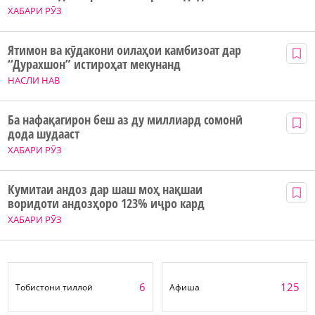
ХАБАРИ РӮЗ
Ятимон ва кӯдакони оилаҳои камбизоат дар
“Дурахшон” истироҳат мекунанд
НАСЛИ НАВ
Ба нафақагирон беш аз ду миллиард сомонӣ
дода шудааст
ХАБАРИ РӮЗ
Кумитаи андоз дар шаш моҳ нақшаи
воридоти андозҳоро 123% иҷро кард
ХАБАРИ РӮЗ
6
125
Тобистони тиллоӣ
Афиша