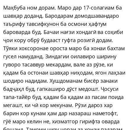
Маҳбуба ном дорам. Маро дар 17-солагиам ба
шавҳар доданд. Бародарам домодшавандаро
таърифу тавсифкунон ба осмони ҳафтум
бароварда буд. Бачаи нағзи хондагӣ ва соҳиби
ҷои кору обрӯ будааст гуфта розигӣ додам.
Тўяки хоксоронае ороста маро ба хонаи бахтам
гусел намуданд. Зиндагии оилавиро ширину
гуворо тасаввур мекардам, вале аз рӯзе, ки
қадам ба остонаи шавҳар ниҳодам, ягон лаҳзаи
шодиро надидам. Хушдоманам бисёр занаки
бадҷаҳл буд, гапкаширо дӯст медошт. Ҷосуси
тапа-тайёр буд, қадам ба қадам аз пасам поида
мегашт, ки чӣ кор мекунам. Рӯзи дароз хар
барин кор кунам ҳам дар назараш наметофт,
гӯё маро келин не, хизматгор гирифта оварда
бошанд. Тамоми чизу чораи аз хонаи падарам