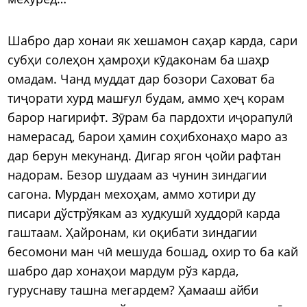
Шабро дар хонаи як хешамон саҳар карда, сари
субҳи солеҳон ҳамроҳи кӯдаконам ба шаҳр
омадам. Чанд муддат дар бозори Саховат ба
тиҷорати хурд машғул будам, аммо ҳеҷ корам
барор нагирифт. Зӯрам ба пардохти иҷорапулӣ
намерасад, барои ҳамин соҳибхонаҳо маро аз
дар берун мекунанд. Дигар ягон ҷойи рафтан
надорам. Безор шудаам аз чунин зиндагии
сагона. Мурдан мехоҳам, аммо хотири ду
писари дўстрўякам аз худкушӣ худдорӣ карда
гаштаам. Ҳайронам, ки оқибати зиндагии
бесомони ман чӣ мешуда бошад, охир то ба кай
шабро дар хонаҳои мардум рўз карда,
гуруснаву ташна мегардем? Ҳамааш айби