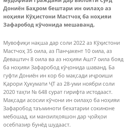
Дониён Баҳром бештари ин оилаҳо аз
ноҳияи Кӯҳистони Мастчоҳ ба ноҳияи
Зафаробод кӯчонида мешаванд.
Мувофиқи нақша дар соли 2022 аз Кӯҳистони
Мастчоҳ 35 оила, аз Панҷакент 10 оила, аз
Деваштич 8 оила ва аз ноҳияи Ашт7 оила бояд
ба ноҳияи Зафаробод кӯҷонида шаванд. Ба
гуфти Дониён ин кор бо мақсади иҷроиши
Қарори Ҳукумати ҶТ аз 28-уми ноябри соли
2020 таҳти № 648 сурат гирифта истодааст.
Мақсади асосии кӯчони ин оилаҳо ба ноҳияи
Зафаробод таъминоти бехатарии сокиноне
мебошад, ки манзилҳояшон дар ҷойҳои
осебпазир бунёд шудааст.