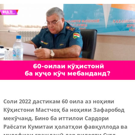
Соли 2022 дастикам 60 оила аз ноҳияи
Кӯҳистони Мастчоҳ ба ноҳияи Зафаробод
мекӯчанд. Бино ба иттилои Сардори
Раёсати Кумитаи ҳолатҳои фавқуллода ва
мудофиаи гражданӣ дар вилояти Суғд