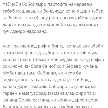
пайҷойи бобоиямро партофта намеравам”
сабаб мешавад, ки бо вуҷуди хонаю дари тайёр
ва ба қавле то сӯзану риштаро муҳайё кардани
давлат шаҳрандон хоҳиши ба маҳалли дигар
кӯчиданро надоранд.
Ҳар гоҳ тавонед рафта бинед, хонаҳо аз сабаби
он ки намераванд, дубора таъмирталаб шуда
хоб рафтааст. Шахсан ман худам бо чанд нафар
сокиноне, ки бояд ба ҷойҳои бефавф кӯчанд,
сӯҳбат доштам. Мебинам, ки меҳр ба
зодгоҳашон ва ҳамон андешаҳое,ки бояд
хонаю дари падарию бобоиро соҳибӣ карда
гардем намегузорад, ки манзилашонро тарк
кунанд.Оилае ҳастанд, ки хонаю дарро пурра
бунёд карда медиҳем, вале мебинем, ки як