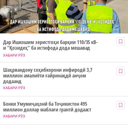
Дар Ишкошим зеристгоҳи барқии 110/35 кВ-
и “Қозидеҳ” ба истифода дода мешавад
ХАБАРИ РӮЗ
Шаҳрвандону соҳибкорони инфиродӣ 3,7
миллион амалиёти ғайринақдӣ анҷом
додаанд
ХАБАРИ РӮЗ
Бонки Умумиҷаҳонӣ ба Тоҷикистон 495
миллион доллар маблағи грантӣ додааст
ХАБАРИ РӮЗ