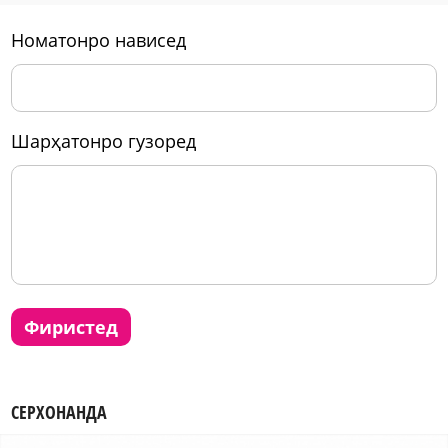
номатонро нависед
шарҳатонро гузоред
фиристед
СЕРХОНАНДА