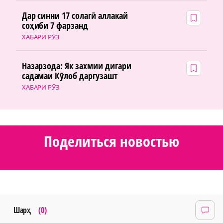
Дар синни 17 солагӣ аллакай
соҳиби 7 фарзанд
ХАБАРИ РӮЗ
Назарзода: Як захмии дигари
садамаи Кӯлоб даргузашт
ХАБАРИ РӮЗ
Поделиться новостью
Шарҳ
(0)