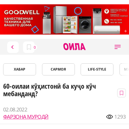
ХАБАР
САРМОЯ
LIFE-STYLE
М
60-оилаи кӯҳистонӣ ба куҷо кӯч
мебанданд?
02.08.2022
ФАРЗОНА МУРОДӢ
1293