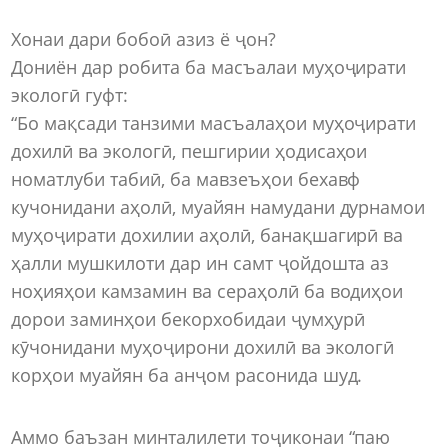
Хонаи дари бобоӣ азиз ё ҷон?
Дониён дар робита ба масъалаи муҳоҷирати
экологӣ гуфт:
“Бо мақсади танзими масъалаҳои муҳоҷирати
дохилӣ ва экологӣ, пешгирии ҳодисаҳои
номатлуби табиӣ, ба мавзеъҳои бехавф
кучонидани аҳолӣ, муайян намудани дурнамои
муҳоҷирати дохилии аҳолӣ, банақшагирӣ ва
ҳалли мушкилоти дар ин самт ҷойдошта аз
ноҳияҳои камзамин ва сераҳолӣ ба водиҳои
дорои заминҳои бекорхобидаи ҷумҳурӣ
кӯчонидани муҳоҷирони дохилӣ ва экологӣ
корҳои муайян ба анҷом расонида шуд.
Аммо баъзан минталилети тоҷиконаи “паю