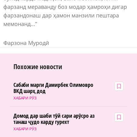
фарзанд мераванду боз модар ҳамроҳи дигар
фарзандонаш дар ҳамон манзили пештара
мемонанд...”
Фарзона Муродӣ
Похожие новости
Сабаби марги Дамирбек Олимовро
ВКД шарҳ дод
ХАБАРИ РӮЗ
Домод дар шаби тӯй сари арӯсро аз
танаш ҷудо карду гурехт
ХАБАРИ РӮЗ