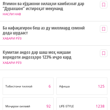
Ятимон ва кӯдакони оилаҳои камбизоат дар
“Дурахшон” истироҳат мекунанд
НАСЛИ НАВ
Ба нафақагирон беш аз ду миллиард сомонӣ
дода шудааст
ХАБАРИ РӮЗ
Кумитаи андоз дар шаш моҳ нақшаи
воридоти андозҳоро 123% иҷро кард
ХАБАРИ РӮЗ
6
125
Тобистони тиллоӣ
Афиша
92
1238
Моҷарои оилавӣ
LIFE-STYLE