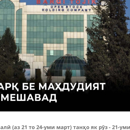
 (аз 21 то 24-уми март) танҳо як рӯз - 21-ум