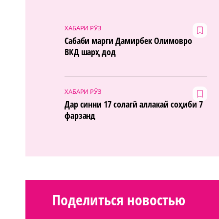
ХАБАРИ РӮЗ
Сабаби марги Дамирбек Олимовро
ВКД шарҳ дод
ХАБАРИ РӮЗ
Дар синни 17 солагӣ аллакай соҳиби 7
фарзанд
Поделиться новостью