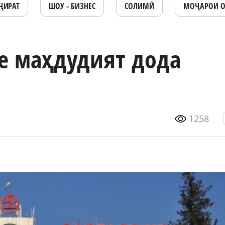
ҶИРАТ
ШОУ - БИЗНЕС
СОЛИМӢ
МОҶАРОИ 
бе маҳдудият дода
1258