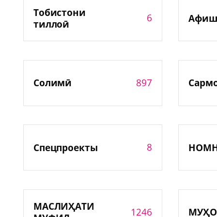
Тобистони
6
Афиш
тиллоӣ
897
Солимӣ
Сарм
8
Спецпроекты
НОМ
МАСЛИҲАТИ
1246
МУҲО