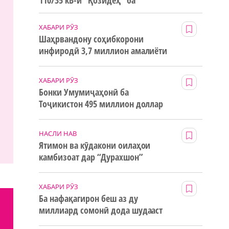
110/35 кВ-и “Қозидеҳ” ба
истифода дода мешавад
ХАБАРИ РӮЗ
Шаҳрвандону соҳибкорони
инфиродӣ 3,7 миллион амалиёти
ғайринақдӣ анҷом додаанд
ХАБАРИ РӮЗ
Бонки Умумиҷаҳонӣ ба
Тоҷикистон 495 миллион доллар
маблағи грантӣ додааст
НАСЛИ НАВ
Ятимон ва кӯдакони оилаҳои
камбизоат дар “Дурахшон”
истироҳат мекунанд
ХАБАРИ РӮЗ
Ба нафақагирон беш аз ду
миллиард сомонӣ дода шудааст