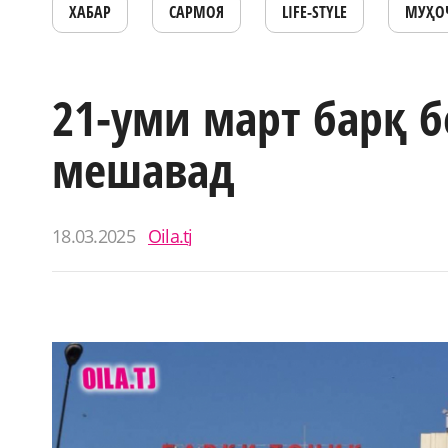
ХАБАР
САРМОЯ
LIFE-STYLE
МУҲО
21-уми март барқ 
мешавад
18.03.2025
Oila.tj