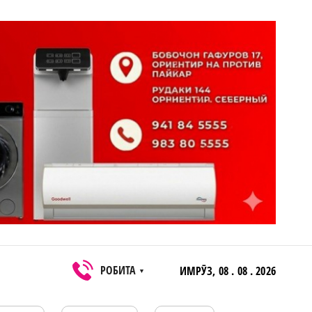
РОБИТА
ИМРӮЗ,
08 . 08 . 2026
▼