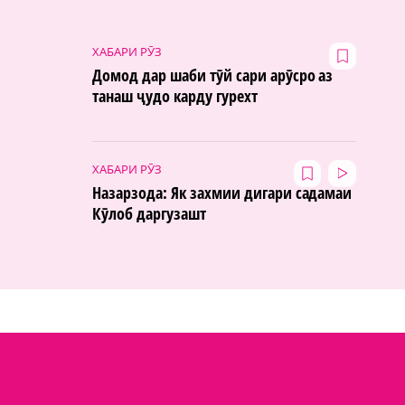
ХАБАРИ РӮЗ
Домод дар шаби тӯй сари арӯсро аз
танаш ҷудо карду гурехт
ХАБАРИ РӮЗ
Назарзода: Як захмии дигари садамаи
Кӯлоб даргузашт