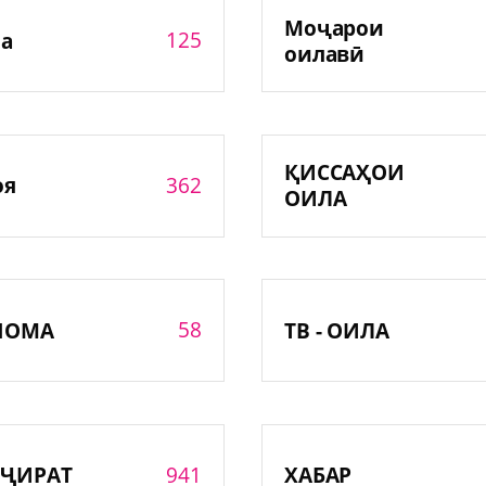
Моҷарои
125
а
оилавӣ
ҚИССАҲОИ
362
оя
ОИЛА
58
НОМА
ТВ - ОИЛА
941
ҶИРАТ
ХАБАР