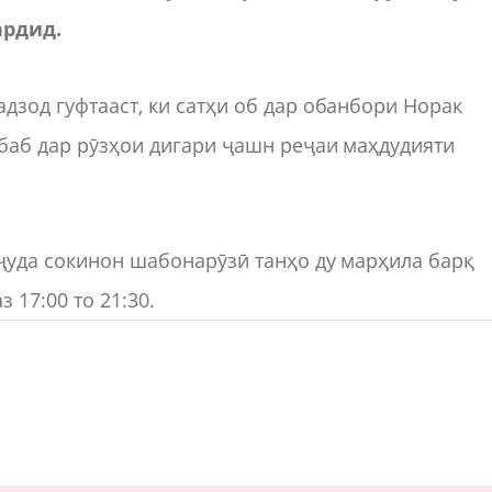
ардид.
дзод гуфтааст, ки сатҳи об дар обанбори Норак
абаб дар рӯзҳои дигари ҷашн реҷаи маҳдудияти
вҷуда сокинон шабонарӯзӣ танҳо ду марҳила барқ
з 17:00 то 21:30.