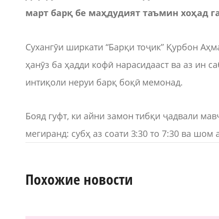
март барқ бе маҳдудият таъмин хоҳад г
Сухангӯи ширкати “Барқи тоҷик” Қурбон Аҳма
ҳанӯз ба ҳадди кофӣ нарасидааст ва аз ин с
интиқоли неруи барқ боқӣ мемонад.
Бояд гуфт, ки айни замон тибқи ҷадвали ма
мегиранд: субҳ аз соати 3:30 то 7:30 ва шом а
Похожие новости