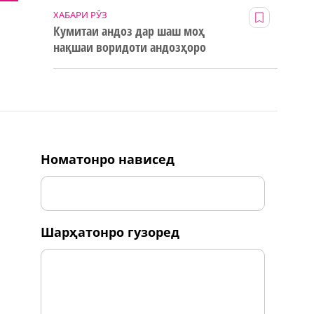
ХАБАРИ РӮЗ
Кумитаи андоз дар шаш моҳ
нақшаи воридоти андозҳоро
123% иҷро кард
номатонро нависед
шарҳатонро гузоред