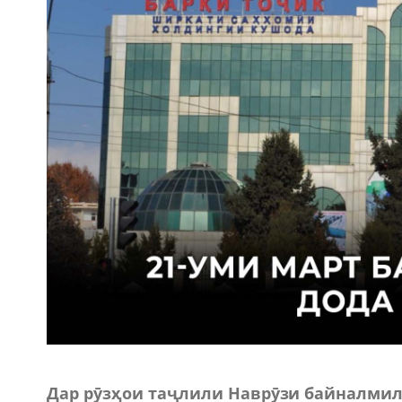
Дар рӯзҳои таҷлили Наврӯзи байналмилалӣ