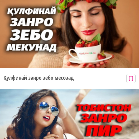
Қулфинай занро зебо месозад