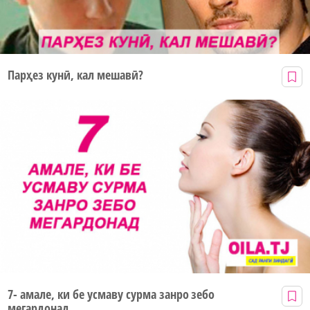
Парҳез кунӣ, кал мешавӣ?
7- амале, ки бе усмаву сурма занро зебо
мегардонад