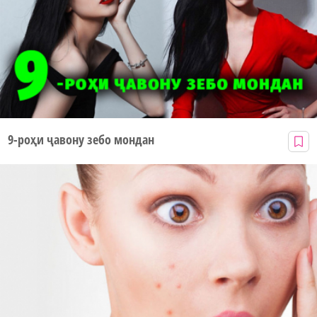
9-роҳи ҷавону зебо мондан