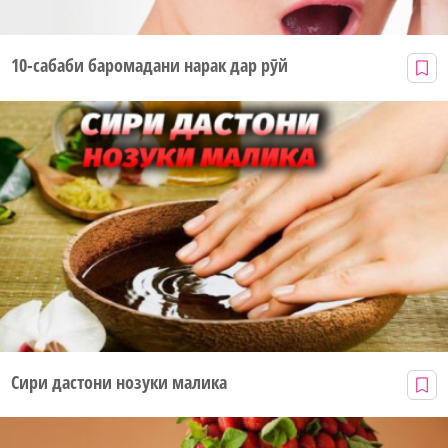
10-сабаби баромадани нарак дар рӯй
Сири дастони нозуки малика