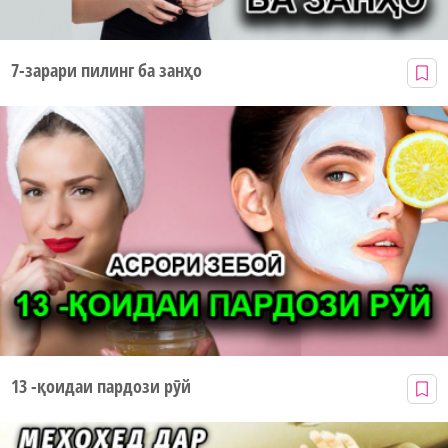
7-зарари пилинг ба занҳо
13 -қоидаи пардози рӯй