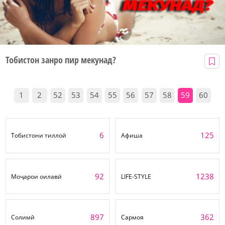
Тобистон занро пир мекунад?
1
2
52
53
54
55
56
57
58
59
60
6
125
Тобистони тиллоӣ
Афиша
92
1238
Моҷарои оилавӣ
LIFE-STYLE
897
362
Солимӣ
Сармоя