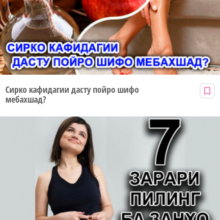
Сирко кафидагии дасту пойро шифо
мебахшад?