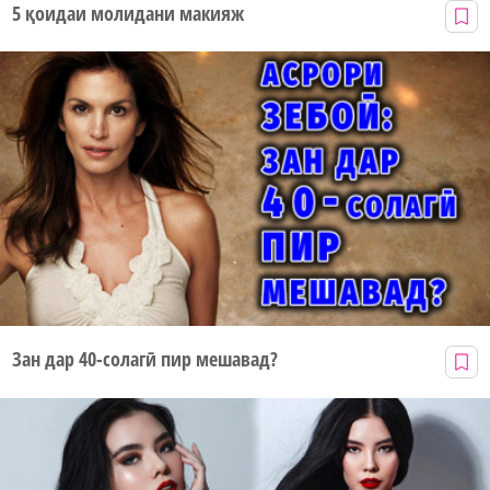
5 қоидаи молидани макияж
Зан дар 40-солагӣ пир мешавад?