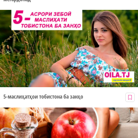
5-маслиҳатҳои тобистона ба занҳо