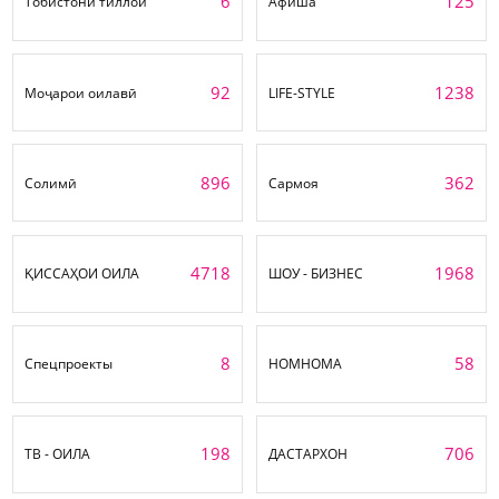
6
125
Тобистони тиллоӣ
Афиша
92
1238
Моҷарои оилавӣ
LIFE-STYLE
896
362
Солимӣ
Сармоя
4718
1968
ҚИССАҲОИ ОИЛА
ШОУ - БИЗНЕС
8
58
Спецпроекты
НОМНОМА
198
706
ТВ - ОИЛА
ДАСТАРХОН