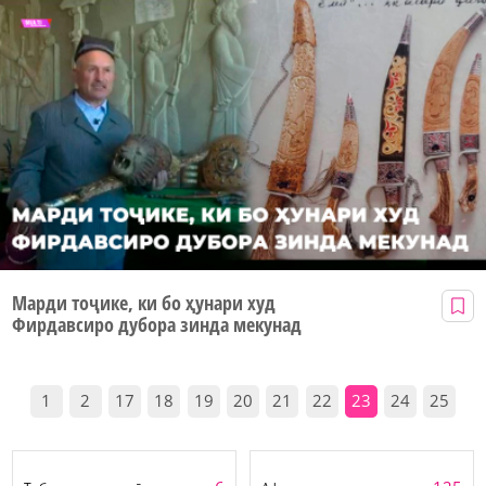
Марди тоҷике, ки бо ҳунари худ
Фирдавсиро дубора зинда мекунад
1
2
17
18
19
20
21
22
23
24
25