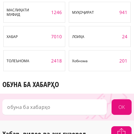
МАСЛИҲАТИ
1246
941
МУҲОҶИРАТ
МУФИД
7010
24
ХАБАР
ЛОИҲА
2418
201
ТОЛЕЪНОМА
Хобнома
ОБУНА БА ХАБАРҲО
OK
Хабар, видео ва акс гузоред