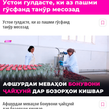
Устои гулдасте, ки аз пашми гӯсфанд
танӯр месозад
Афшурдаи меваҳои бонувони ҷайҳунӣ
дар бозорҳои кишвар