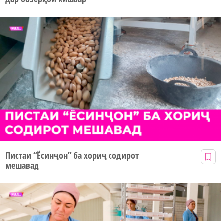
Пистаи “Ёсинҷон” ба хориҷ содирот
мешавад