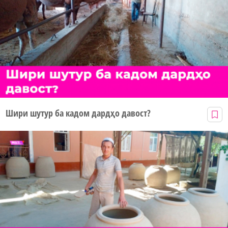
Шири шутур ба кадом дардҳо давост?