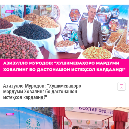
Азизулло Муродов: "Хушкмеваҳоро
мардуми Ховалинг бо дастонашон
истеҳсол кардаанд!"