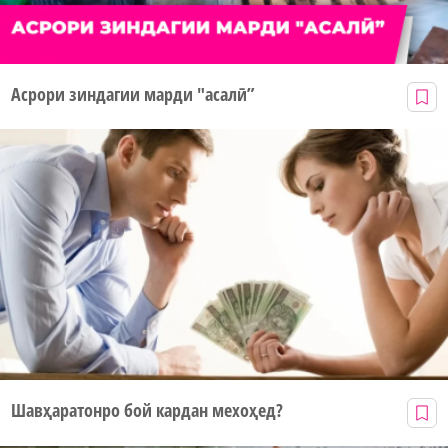
Асрори зиндагии марди "асалӣ”
Шавҳаратонро бой кардан мехоҳед?