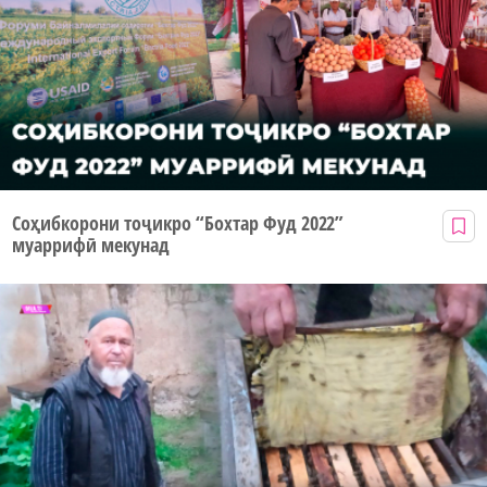
Соҳибкорони тоҷикро “Бохтар Фуд 2022”
муаррифӣ мекунад