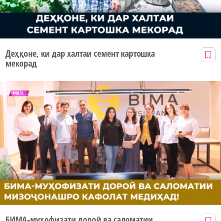
Деҳқоне, ки дар халтаи семент картошка
мекорад
БИМА-муҳофизати дороӣ ва саломатии