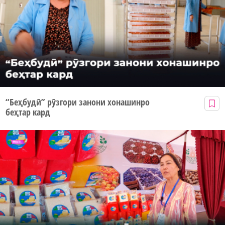
“Беҳбудӣ” рӯзгори занони хонашинро
беҳтар кард