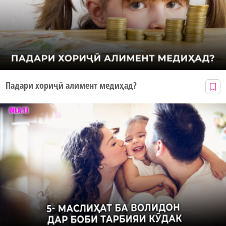
Падари хориҷӣ алимент медиҳад?