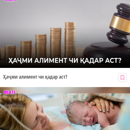
Ҳаҷми алимент чи қадар аст?