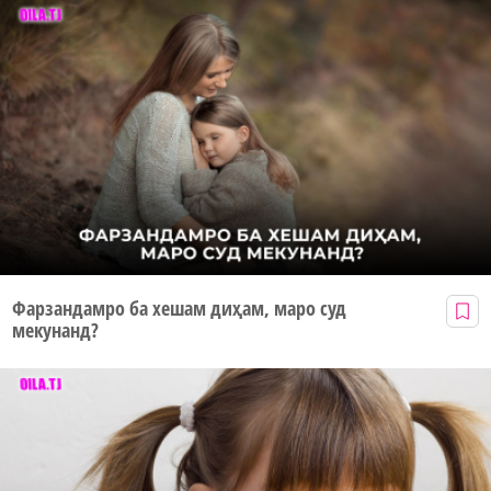
Фарзандамро ба хешам диҳам, маро суд
мекунанд?