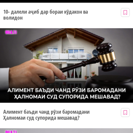
10- далели аҷиб дар бораи кӯдакон ва
волидон
Алимент баъди чанд рӯзи баромадани
Ҳалномаи суд супорида мешавад?