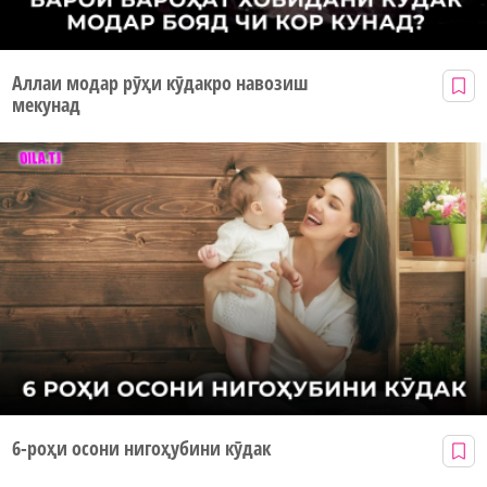
Аллаи модар рӯҳи кӯдакро навозиш
мекунад
6-роҳи осони нигоҳубини кӯдак