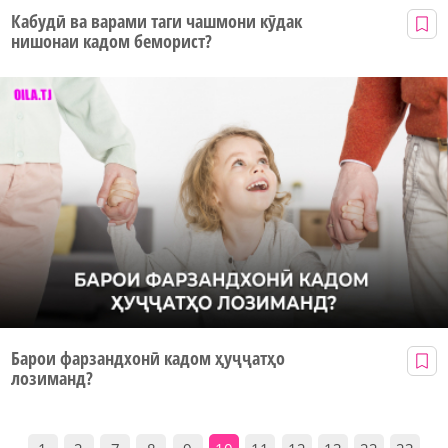
Кабудӣ ва варами таги чашмони кӯдак
нишонаи кадом беморист?
Барои фарзандхонӣ кадом ҳуҷҷатҳо
лозиманд?