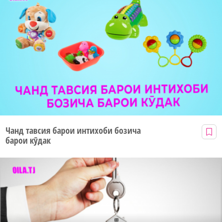
Чанд тавсия барои интихоби бозича
барои кӯдак