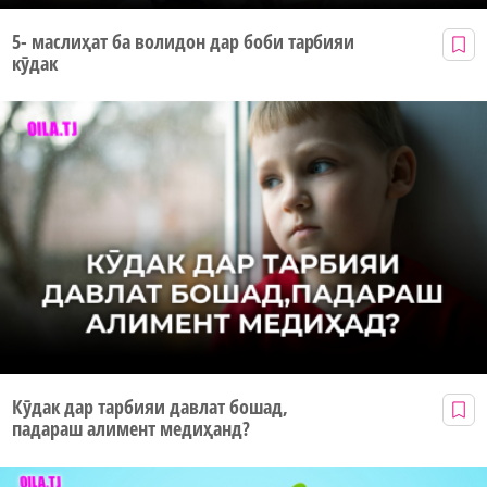
5- маслиҳат ба волидон дар боби тарбияи
кӯдак
Кӯдак дар тарбияи давлат бошад,
падараш алимент медиҳанд?