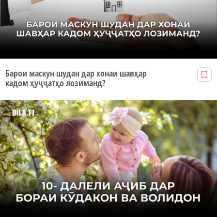
Барои маскун шудан дар хонаи шавҳар
кадом ҳуҷҷатҳо лозиманд?