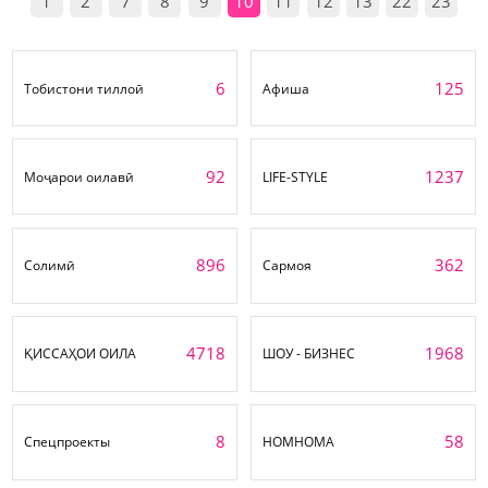
1
2
7
8
9
10
11
12
13
22
23
6
125
Тобистони тиллоӣ
Афиша
92
1237
Моҷарои оилавӣ
LIFE-STYLE
896
362
Солимӣ
Сармоя
4718
1968
ҚИССАҲОИ ОИЛА
ШОУ - БИЗНЕС
8
58
Спецпроекты
НОМНОМА