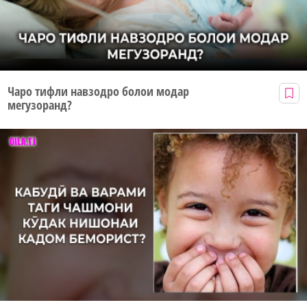
Чаро тифли навзодро болои модар
мегузоранд?