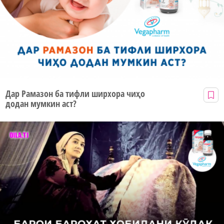
Дар Рамазон ба тифли ширхора чиҳо
додан мумкин аст?