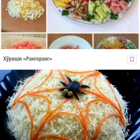
Хўриши «Рангоранг»