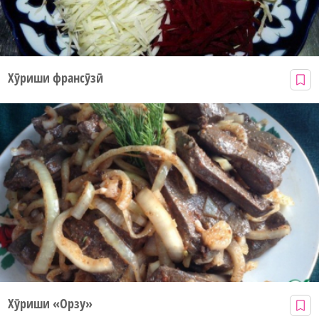
Хӯриши франсӯзӣ
Хӯриши «Орзу»