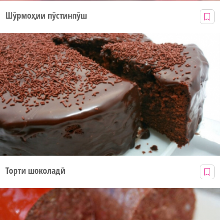
Шӯрмоҳии пӯстинпӯш
Торти шоколадӣ