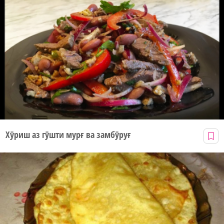
Хӯриш аз гӯшти мурғ ва замбӯруғ