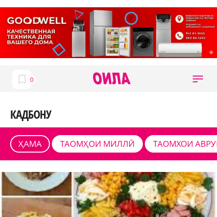
КАДБОНУ
ҲАМА
ТАОМҲОИ МИЛЛӢ
ТАОМХОИ АВР