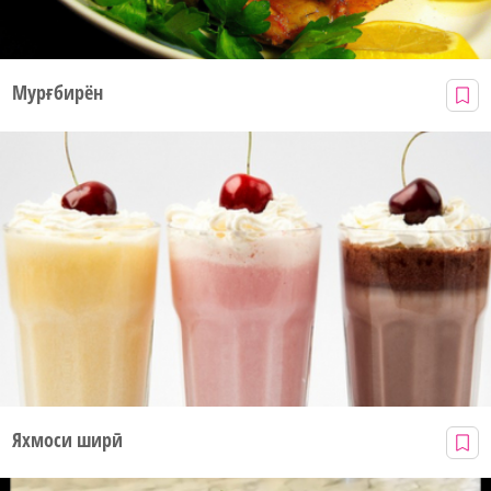
Мурғбирён
Яхмоси ширӣ