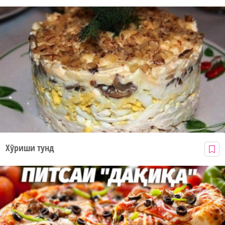
Хӯриши тунд