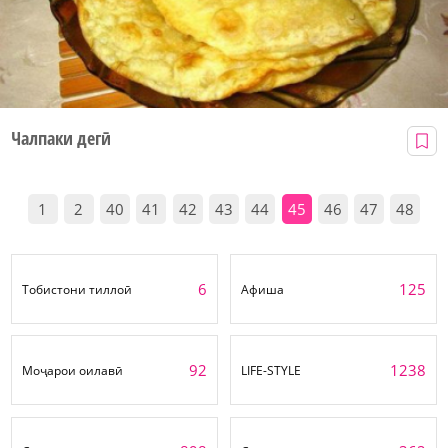
Чалпаки дегӣ
1
2
40
41
42
43
44
45
46
47
48
6
125
Тобистони тиллоӣ
Афиша
92
1238
Моҷарои оилавӣ
LIFE-STYLE