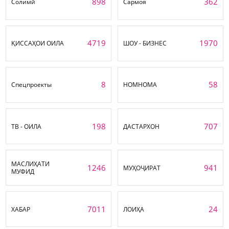
898
362
Солимӣ
Сармоя
4719
1970
ҚИССАҲОИ ОИЛА
ШОУ - БИЗНЕС
8
58
Спецпроекты
НОМНОМА
198
707
ТВ - ОИЛА
ДАСТАРХОН
МАСЛИҲАТИ
1246
941
МУҲОҶИРАТ
МУФИД
7011
24
ХАБАР
ЛОИҲА