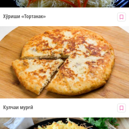
Хӯриши «Тортанак»
Кулчаи мурғӣ