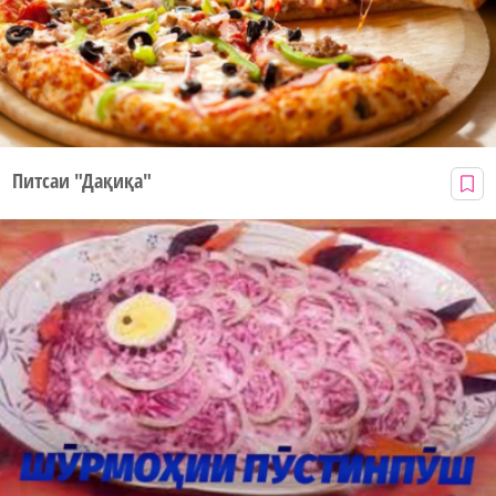
Питсаи "Дақиқа"