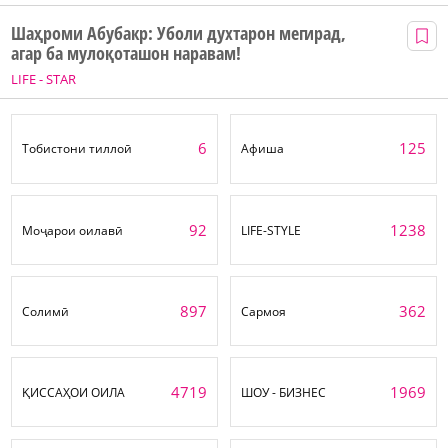
Шаҳроми Абубакр: Уболи духтарон мегирад,
агар ба мулоқоташон наравам!
LIFE - STAR
6
125
Тобистони тиллоӣ
Афиша
92
1238
Моҷарои оилавӣ
LIFE-STYLE
897
362
Солимӣ
Сармоя
4719
1969
ҚИССАҲОИ ОИЛА
ШОУ - БИЗНЕС