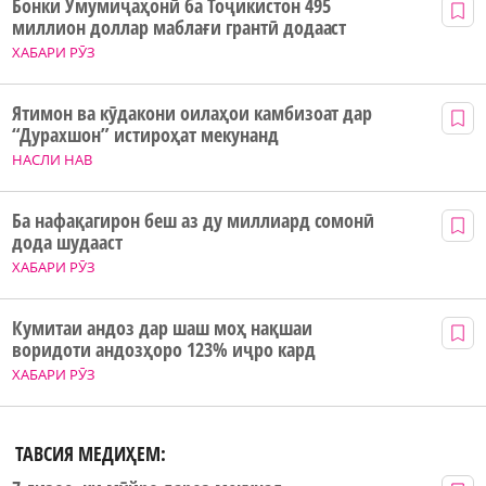
Бонки Умумиҷаҳонӣ ба Тоҷикистон 495
миллион доллар маблағи грантӣ додааст
ХАБАРИ РӮЗ
Ятимон ва кӯдакони оилаҳои камбизоат дар
“Дурахшон” истироҳат мекунанд
НАСЛИ НАВ
Ба нафақагирон беш аз ду миллиард сомонӣ
дода шудааст
ХАБАРИ РӮЗ
Кумитаи андоз дар шаш моҳ нақшаи
воридоти андозҳоро 123% иҷро кард
ХАБАРИ РӮЗ
ТАВСИЯ МЕДИҲЕМ: