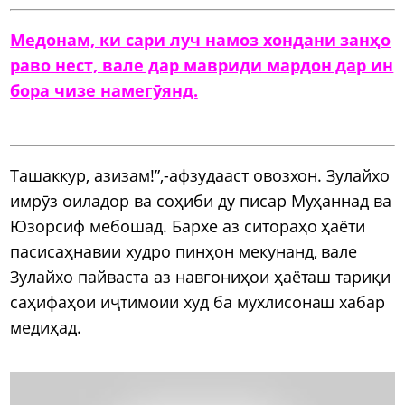
Медонам, ки сари луч намоз хондани занҳо
раво нест, вале дар мавриди мардон дар ин
бора чизе намегӯянд.
Ташаккур, азизам!”,-афзудааст овозхон. Зулайхо
имрӯз оиладор ва соҳиби ду писар Муҳаннад ва
Юзорсиф мебошад. Бархе аз ситораҳо ҳаёти
пасисаҳнавии худро пинҳон мекунанд, вале
Зулайхо пайваста аз навгониҳои ҳаёташ тариқи
саҳифаҳои иҷтимоии худ ба мухлисонаш хабар
медиҳад.