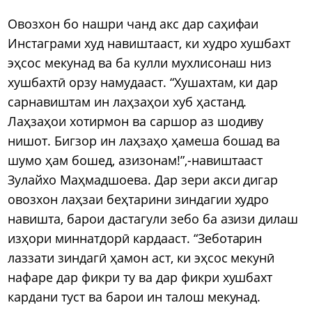
Овозхон бо нашри чанд акс дар саҳифаи
Инстаграми худ навиштааст, ки худро хушбахт
эҳсос мекунад ва ба кулли мухлисонаш низ
хушбахтӣ орзу намудааст. “Хушахтам, ки дар
сарнавиштам ин лаҳзаҳои хуб ҳастанд.
Лаҳзаҳои хотирмон ва саршор аз шодиву
нишот. Бигзор ин лаҳзаҳо ҳамеша бошад ва
шумо ҳам бошед, азизонам!”,-навиштааст
Зулайхо Маҳмадшоева. Дар зери акси дигар
овозхон лаҳзаи беҳтарини зиндагии худро
навишта, барои дастагули зебо ба азизи дилаш
изҳори миннатдорӣ кардааст. “Зеботарин
лаззати зиндагӣ ҳамон аст, ки эҳсос мекунӣ
нафаре дар фикри ту ва дар фикри хушбахт
кардани туст ва барои ин талош мекунад.