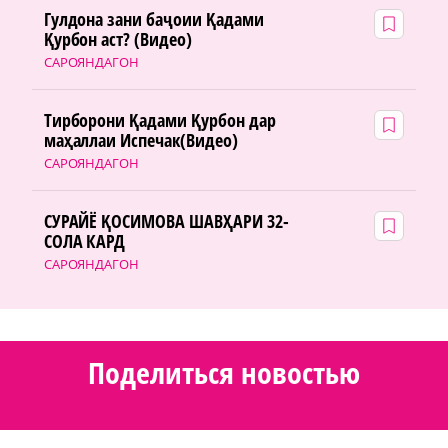
Гулдона зани баҷоии Қадами
Қурбон аст? (Видео)
САРОЯНДАГОН
Тирборони Қадами Қурбон дар
маҳаллаи Испечак(Видео)
САРОЯНДАГОН
СУРАЙЁ ҚОСИМОВА ШАВҲАРИ 32-
СОЛА КАРД
САРОЯНДАГОН
Поделиться новостью