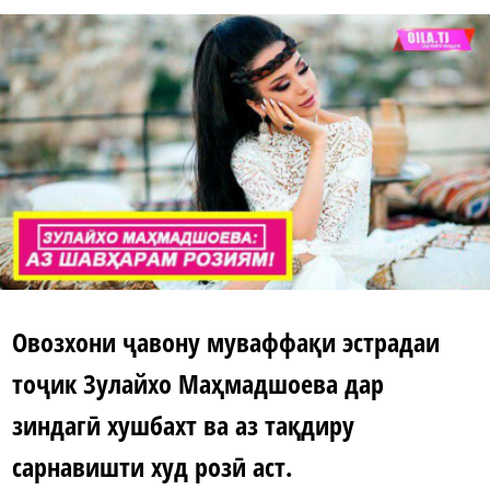
Овозхони ҷавону муваффақи эстрадаи
тоҷик Зулайхо Маҳмадшоева дар
зиндагӣ хушбахт ва аз тақдиру
сарнавишти худ розӣ аст
.