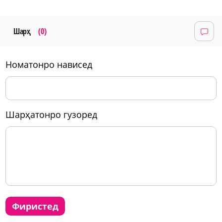
Шарҳ
(0)
номатонро нависед
шарҳатонро гузоред
фиристед