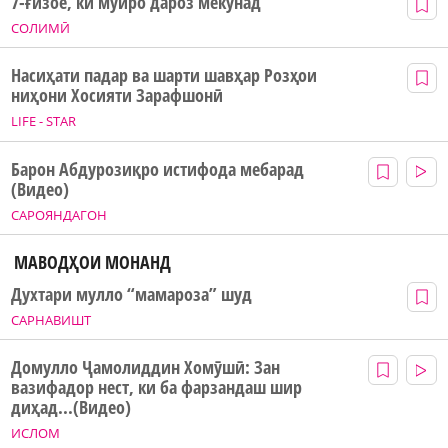
7-ғизое, ки мӯйро дароз мекунад
СОЛИМӢ
Насиҳати падар ва шарти шавҳар Розҳои
ниҳони Хосияти Зарафшонӣ
LIFE - STAR
Барон Абдурозиқро истифода мебарад
(Видео)
САРОЯНДАГОН
МАВОДҲОИ МОНАНД
Духтари мулло “мамароза” шуд
САРНАВИШТ
Домулло Ҷамолиддин Хомӯшӣ: Зан
вазифадор нест, ки ба фарзандаш шир
диҳад...(Видео)
ИСЛОМ