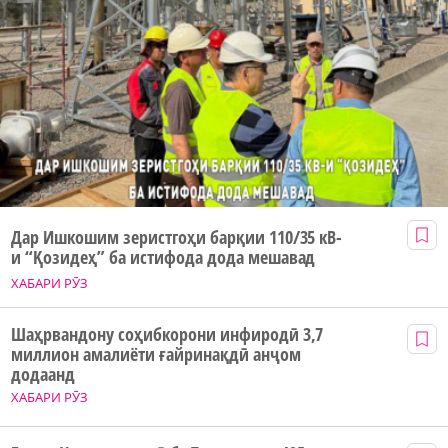
Дар Ишкошим зеристгоҳи барқии 110/35 кВ-
и “Қозидеҳ” ба истифода дода мешавад
ХАБАРИ РӮЗ
Шаҳрвандону соҳибкорони инфиродӣ 3,7
миллион амалиёти ғайринақдӣ анҷом
додаанд
ХАБАРИ РӮЗ