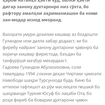
дигар занону духтаронро низ сӯхта, бо
рафтору амалҳои аҳриманиашон ба номи
зан-модар иснод меоранд.
Вазорати умури дохилии кишвар аз боздошти
Гуландом ном далла хабар додааст, ки бо
фиребу найранг занону духтарони ҷавонро ба
хориҷи кишвар фиристода, баъдан ба
танфурӯшӣ маҷбур мекардааст.
Гадоева Гуландом Абулазизовна, соли
тавалудаш 1994 ,сокини деҳаи Чиртаки ҷамоати
Навободи шаҳри Турсунзода буда, бино ба
иттилои тафтишот аз рӯи маслиҳати пешакӣ бо
шаҳрванди Туркия Юсуф бо лақаби Ота, бо
роҳи фиреб ба боварии духтарони ҷавон