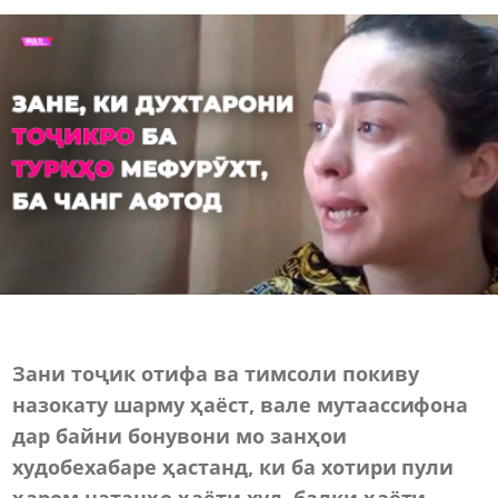
Зани тоҷик отифа ва тимсоли покиву
назокату шарму ҳаёст, вале мутаассифона
дар байни бонувони мо занҳои
худобехабаре ҳастанд, ки ба хотири пули
ҳаром натанҳо ҳаёти худ, балки ҳаёти