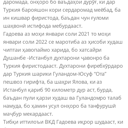
даромада, онҳоро бо ваъдаҳои дурӯғ, ки дар
Туркия барояшон кори сердаромад меёбад, ба
ин кишвар фиристода, баъдан чун ғуломи
шаҳвонӣ истифода мебурдааст.
Гадоева аз моҳи январи соли 2021 то моҳи
январи соли 2022 се маротиба аз ҳисоби худаш
чиптаи ҳавопаймо харида, бо хатсайри
Душанбе -Истанбул духтарони ҷавонро ба
Туркия фиристодааст. Духтарони фиребхӯрдаро
дар Туркия шарики Гуландом-Юсуф “Ота”
пешвоз гирифта, ба шаҳри Ялова, ки аз
Истанбул қариб 90 километр дур аст, бурда,
баъдан пули қарзи худаш ва Гуландомро талаб
намуда, бо ҳамин усул онҳоро ба танфурушӣ
маҷбур мекардааст.
Тибқи иттилоъи ВКД Гадоева иқрор шудааст, ки