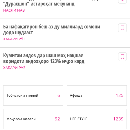
“Дурахшон” истироҳат мекунанд
НАСЛИ НАВ
Ба нафақагирон беш аз ду миллиард сомонӣ
дода шудааст
ХАБАРИ РӮЗ
Кумитаи андоз дар шаш моҳ нақшаи
воридоти андозҳоро 123% иҷро кард
ХАБАРИ РӮЗ
6
125
Тобистони тиллоӣ
Афиша
92
1239
Моҷарои оилавӣ
LIFE-STYLE