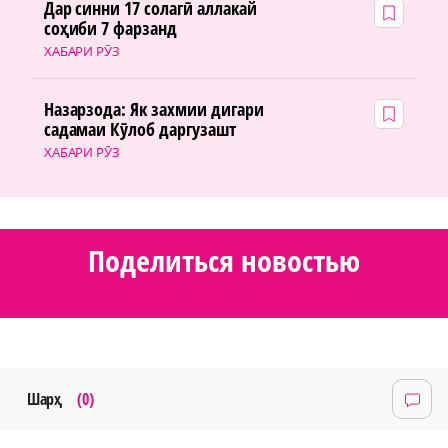
Дар синни 17 солагӣ аллакай
соҳиби 7 фарзанд
ХАБАРИ РӮЗ
Назарзода: Як захмии дигари
садамаи Кӯлоб даргузашт
ХАБАРИ РӮЗ
Поделиться новостью
Шарҳ
(0)