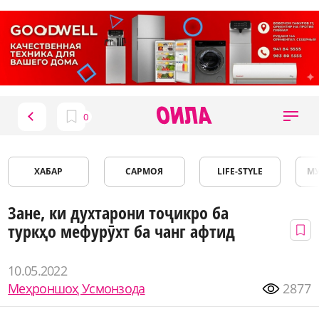
ХАБАР
САРМОЯ
LIFE-STYLE
М
Зане, ки духтарони тоҷикро ба
туркҳо мефурӯхт ба чанг афтид
10.05.2022
Меҳроншоҳ Усмонзода
2877