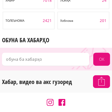
7018
24
ХАБАР
ЛОИҲА
2421
201
ТОЛЕЪНОМА
Хобнома
ОБУНА БА ХАБАРҲО
OK
Хабар, видео ва акс гузоред