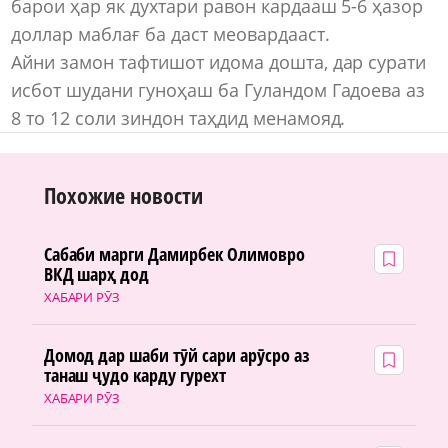
барои ҳар як духтари равон кардааш 5-6 ҳазор
доллар маблағ ба даст меовардааст.
Айни замон тафтишот идома дошта, дар сурати
исбот шудани гуноҳаш ба Гуландом Гадоева аз
8 то 12 соли зиндон таҳдид менамояд.
Похожие новости
Сабаби марги Дамирбек Олимовро
ВКД шарҳ дод
ХАБАРИ РӮЗ
Домод дар шаби тӯй сари арӯсро аз
танаш ҷудо карду гурехт
ХАБАРИ РӮЗ