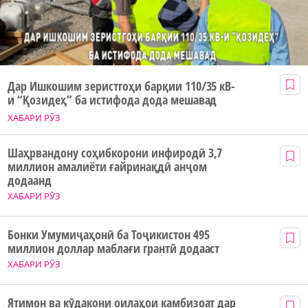
Дар Ишкошим зеристгоҳи барқии 110/35 кВ-
и “Қозидеҳ” ба истифода дода мешавад
ХАБАРИ РӮЗ
Шаҳрвандону соҳибкорони инфиродӣ 3,7
миллион амалиёти ғайринақдӣ анҷом
додаанд
ХАБАРИ РӮЗ
Бонки Умумиҷаҳонӣ ба Тоҷикистон 495
миллион доллар маблағи грантӣ додааст
ХАБАРИ РӮЗ
Ятимон ва кӯдакони оилаҳои камбизоат дар