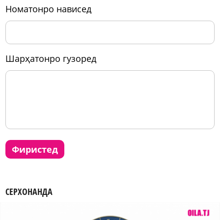
номатонро нависед
шарҳатонро гузоред
фиристед
СЕРХОНАНДА