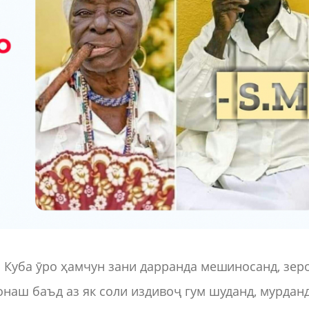
 Куба ӯро ҳамчун зани дарранда мешиносанд, зер
наш баъд аз як соли издивоҷ гум шуданд, мурдан