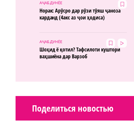
АҶАБ ДУНЁЕ
Норак: Арӯсро дар рӯзи тӯяш ҷаноза
карданд (4акс аз ҷои ҳодиса)
АҶАБ ДУНЁЕ
Шоҳид ё қотил? Тафсилоти куштори
ваҳшиёна дар Варзоб
Поделиться новостью