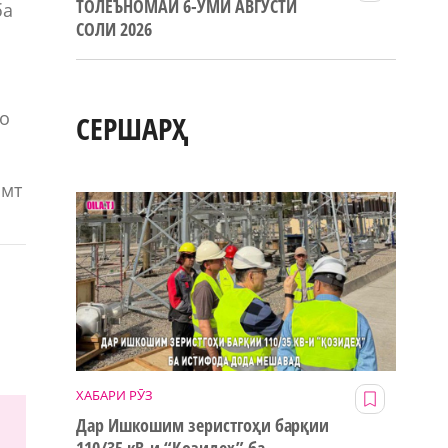
ТОЛЕЪНОМАИ 6-УМИ АВГУСТИ
ба
СОЛИ 2026
ӣ
бо
СЕРШАРҲ
амт
ХАБАРИ РӮЗ
Дар Ишкошим зеристгоҳи барқии