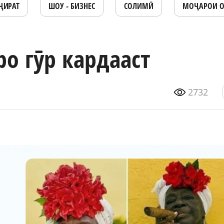
ҶИРАТ
ШОУ - БИЗНЕС
СОЛИМӢ
МОҶАРОИ 
ро гӯр кардааст
2732