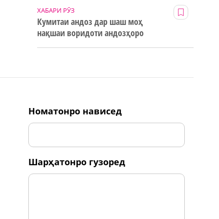
ХАБАРИ РӮЗ
Кумитаи андоз дар шаш моҳ
нақшаи воридоти андозҳоро
123% иҷро кард
номатонро нависед
шарҳатонро гузоред