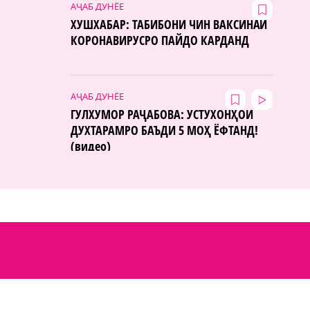
АҶАБ ДУНЁЕ
ХУШХАБАР: ТАБИБОНИ ЧИН ВАКСИНАИ
КОРОНАВИРУСРО ПАЙДО КАРДАНД
АҶАБ ДУНЁЕ
ГУЛХУМОР РАҶАБОВА: УСТУХОНҲОИ
ДУХТАРАМРО БАЪДИ 5 МОҲ ЁФТАНД!
(видео)