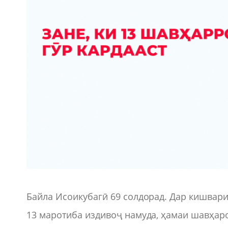
Байла Исоикубагӣ 69 солдорад. Дар кишвари
13 маротиба издивоҷ намуда, ҳамаи шавҳаро