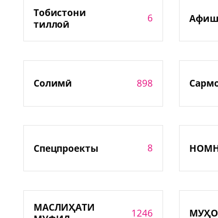
Тобистони
6
Афиш
тиллоӣ
898
Солимӣ
Сарм
8
Спецпроекты
НОМ
МАСЛИҲАТИ
1246
МУҲО