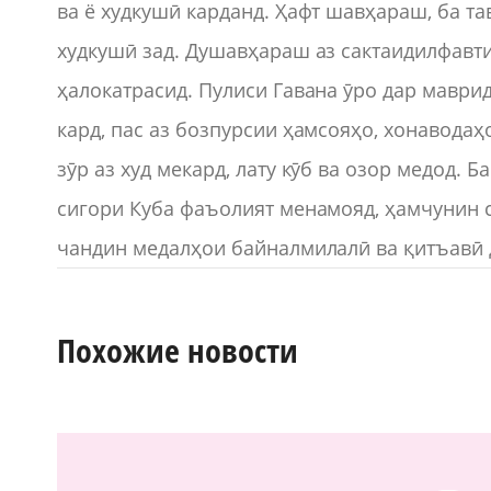
ва ё худкушӣ карданд. Ҳафт шавҳараш, ба т
худкушӣ зад. Душавҳараш аз сактаидилфавт
ҳалокатрасид. Пулиси Гавана ӯро дар мавр
кард, пас аз бозпурсии ҳамсояҳо, хонавода
зӯр аз худ мекард, лату кӯб ва озор медод. 
сигори Куба фаъолият менамояд, ҳамчунин с
чандин медалҳои байналмилалӣ ва қитъавӣ 
Похожие новости