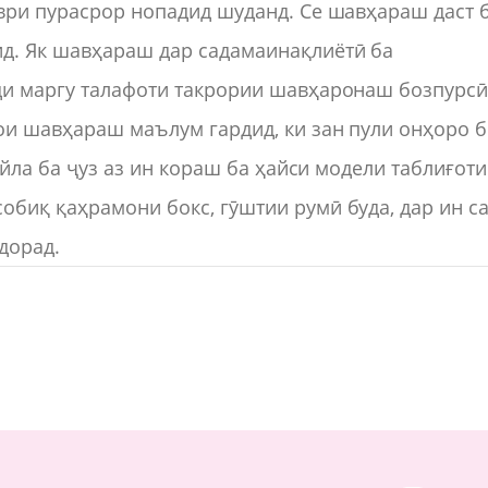
аври пурасрор нопадид шуданд. Се шавҳараш даст 
ид. Як шавҳараш дар садамаинақлиётӣ ба
иди маргу талафоти такрории шавҳаронаш бозпурс
ҳои шавҳараш маълум гардид, ки зан пули онҳоро 
Байла ба ҷуз аз ин кораш ба ҳайси модели таблиғоти
обиқ қаҳрамони бокс, гӯштии румӣ буда, дар ин с
дорад.