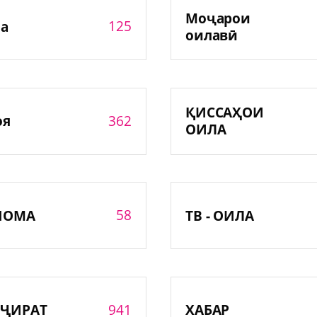
Моҷарои
125
а
оилавӣ
ҚИССАҲОИ
362
оя
ОИЛА
58
НОМА
ТВ - ОИЛА
941
ҶИРАТ
ХАБАР