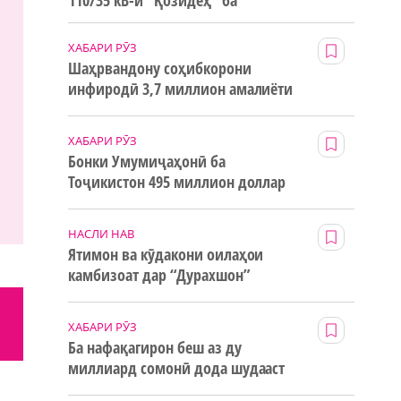
110/35 кВ-и “Қозидеҳ” ба
истифода дода мешавад
ХАБАРИ РӮЗ
Шаҳрвандону соҳибкорони
инфиродӣ 3,7 миллион амалиёти
ғайринақдӣ анҷом додаанд
ХАБАРИ РӮЗ
Бонки Умумиҷаҳонӣ ба
Тоҷикистон 495 миллион доллар
маблағи грантӣ додааст
НАСЛИ НАВ
Ятимон ва кӯдакони оилаҳои
камбизоат дар “Дурахшон”
истироҳат мекунанд
ХАБАРИ РӮЗ
Ба нафақагирон беш аз ду
миллиард сомонӣ дода шудааст