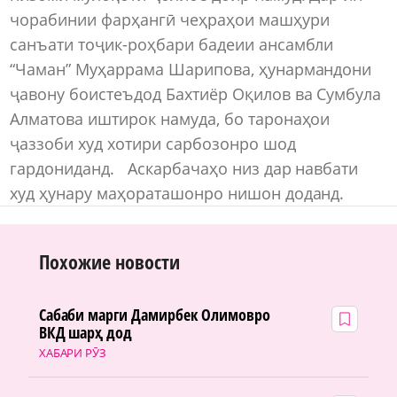
чорабинии фарҳангӣ чеҳраҳои машҳури
санъати тоҷик-роҳбари бадеии ансамбли
“Чаман” Муҳаррама Шарипова, ҳунармандони
ҷавону боистеъдод Бахтиёр Оқилов ва Сумбула
Алматова иштирок намуда, бо таронаҳои
ҷаззоби худ хотири сарбозонро шод
гардониданд. Аскарбачаҳо низ дар навбати
худ ҳунару маҳораташонро нишон доданд.
Похожие новости
Сабаби марги Дамирбек Олимовро
ВКД шарҳ дод
ХАБАРИ РӮЗ