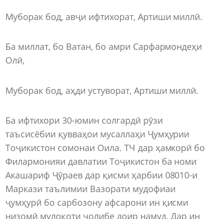
Муборак бод, авҷи ифтихорат, Артиши миллӣ.
Ба миллат, бо Ватан, бо амри Сарфармондеҳи
Олӣ,
Муборак бод, аҳди устуворат, Артиши миллӣ.
Ба ифтихори 30-юмин солгардӣ рӯзи
таъсисёбии қувваҳои мусаллаҳи Ҷумҳурии
Тоҷикистон сомонаи Оила. ТЧ дар ҳамкорӣ бо
Филармонияи давлатии Тоҷикистон ба номи
Акашариф Ҷӯраев дар қисми ҳарбии 08010-и
Маркази таълимии Вазорати мудофиаи
ҷумҳурӣ бо сарбозону афсарони ин қисми
низомӣ мулоқоти ҷолибе доир намуд. Дар ин