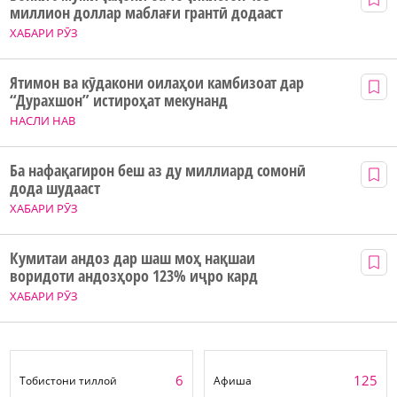
миллион доллар маблағи грантӣ додааст
ХАБАРИ РӮЗ
Ятимон ва кӯдакони оилаҳои камбизоат дар
“Дурахшон” истироҳат мекунанд
НАСЛИ НАВ
Ба нафақагирон беш аз ду миллиард сомонӣ
дода шудааст
ХАБАРИ РӮЗ
Кумитаи андоз дар шаш моҳ нақшаи
воридоти андозҳоро 123% иҷро кард
ХАБАРИ РӮЗ
6
125
Тобистони тиллоӣ
Афиша