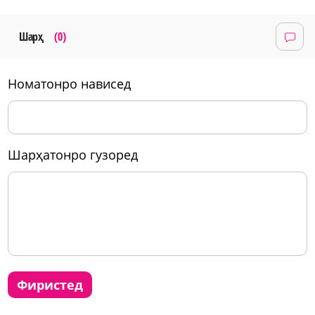
Шарҳ
(0)
номатонро нависед
шарҳатонро гузоред
фиристед