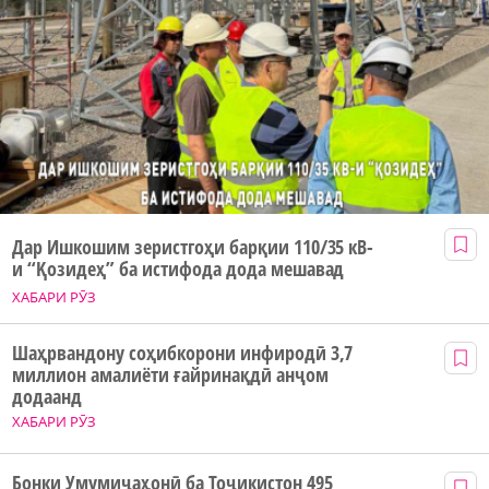
Дар Ишкошим зеристгоҳи барқии 110/35 кВ-
и “Қозидеҳ” ба истифода дода мешавад
ХАБАРИ РӮЗ
Шаҳрвандону соҳибкорони инфиродӣ 3,7
миллион амалиёти ғайринақдӣ анҷом
додаанд
ХАБАРИ РӮЗ
Бонки Умумиҷаҳонӣ ба Тоҷикистон 495