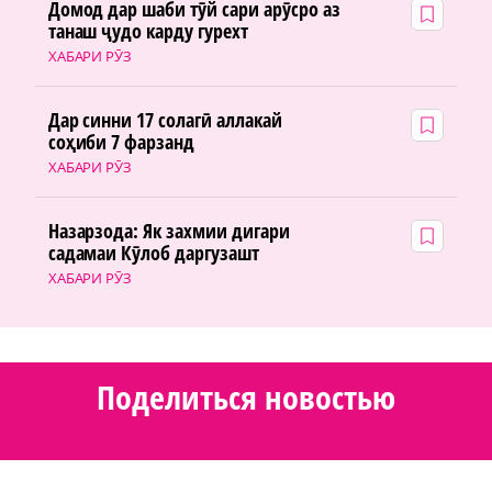
Домод дар шаби тӯй сари арӯсро аз
танаш ҷудо карду гурехт
ХАБАРИ РӮЗ
Дар синни 17 солагӣ аллакай
соҳиби 7 фарзанд
ХАБАРИ РӮЗ
Назарзода: Як захмии дигари
садамаи Кӯлоб даргузашт
ХАБАРИ РӮЗ
Поделиться новостью