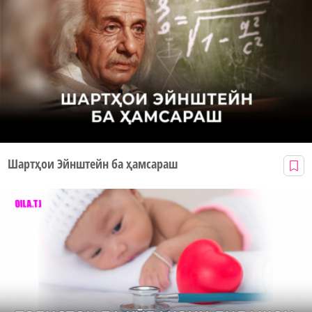
Шартҳои Эйнштейн ба ҳамсараш