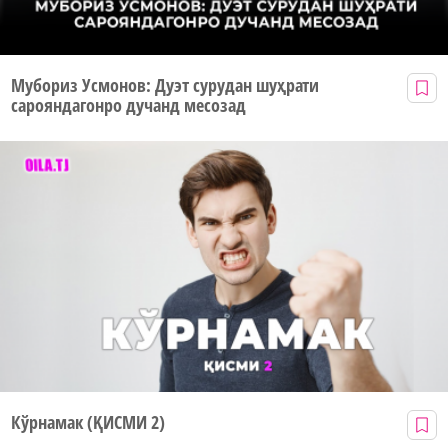
Мубориз Усмонов: Дуэт сурудан шуҳрати
сарояндагонро дучанд месозад
Кўрнамак (ҚИСМИ 2)