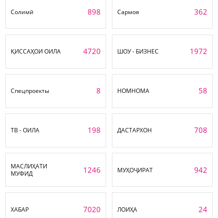
898
362
Солимӣ
Сармоя
4720
1972
ҚИССАҲОИ ОИЛА
ШОУ - БИЗНЕС
8
58
Спецпроекты
НОМНОМА
198
708
ТВ - ОИЛА
ДАСТАРХОН
МАСЛИҲАТИ
1246
942
МУҲОҶИРАТ
МУФИД
7020
24
ХАБАР
ЛОИҲА