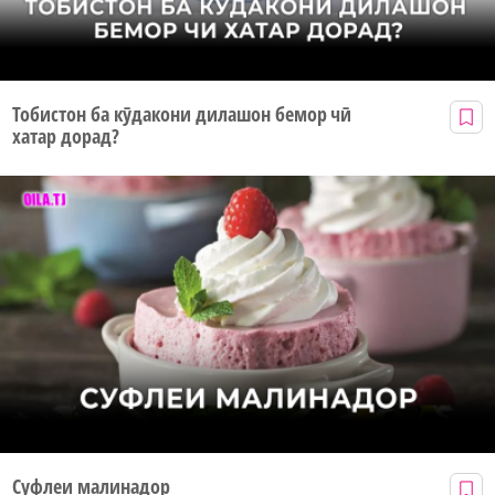
Тобистон ба кӯдакони дилашон бемор чӣ
хатар дорад?
Суфлеи малинадор