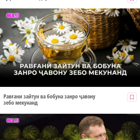
Равғани зайтун ва бобуна занро ҷавону
зебо мекунанд