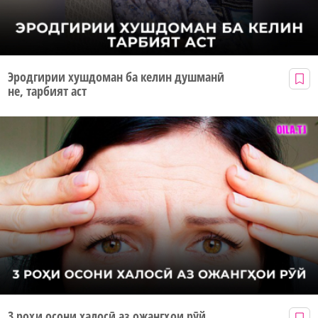
Эродгирии хушдоман ба келин душманӣ
не, тарбият аст
3 роҳи осони халосӣ аз ожангҳои рӯй