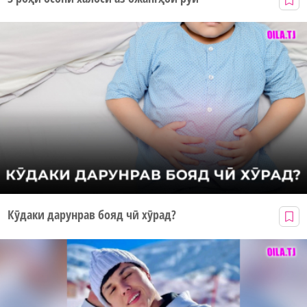
Кӯдаки дарунрав бояд чӣ хӯрад?