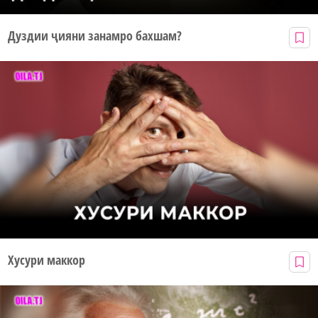
Дуздии ҷияни занамро бахшам?
Хусури маккор