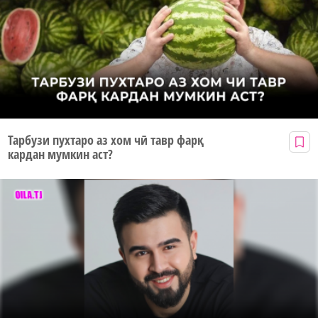
Тарбузи пухтаро аз хом чӣ тавр фарқ
кардан мумкин аст?