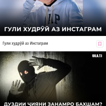
Гули худрӯй аз Инстаграм