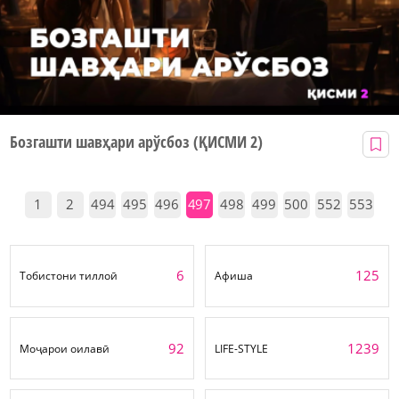
Бозгашти шавҳари арўсбоз (ҚИСМИ 2)
1
2
494
495
496
497
498
499
500
552
553
6
125
Тобистони тиллоӣ
Афиша
92
1239
Моҷарои оилавӣ
LIFE-STYLE