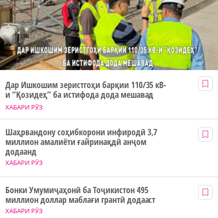
Дар Ишкошим зеристгоҳи барқии 110/35 кВ-
и “Қозидеҳ” ба истифода дода мешавад
ХАБАРИ РӮЗ
Шаҳрвандону соҳибкорони инфиродӣ 3,7
миллион амалиёти ғайринақдӣ анҷом
додаанд
ХАБАРИ РӮЗ
Бонки Умумиҷаҳонӣ ба Тоҷикистон 495
миллион доллар маблағи грантӣ додааст
ХАБАРИ РӮЗ