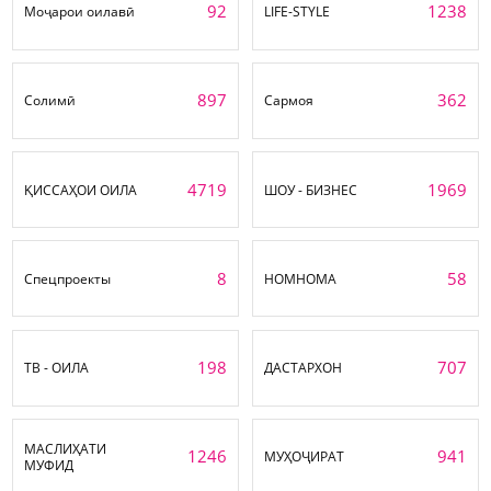
92
1238
Моҷарои оилавӣ
LIFE-STYLE
897
362
Солимӣ
Сармоя
4719
1969
ҚИССАҲОИ ОИЛА
ШОУ - БИЗНЕС
8
58
Спецпроекты
НОМНОМА
198
707
ТВ - ОИЛА
ДАСТАРХОН
МАСЛИҲАТИ
1246
941
МУҲОҶИРАТ
МУФИД