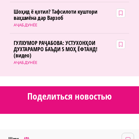
Шоҳид ё қотил? Тафсилоти куштори
ваҳшиёна дар Варзоб
АҶАБ ДУНЁЕ
ГУЛХУМОР РАҶАБОВА: УСТУХОНҲОИ
ДУХТАРАМРО БАЪДИ 5 МОҲ ЁФТАНД!
(видео)
АҶАБ ДУНЁЕ
Поделиться новостью