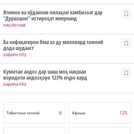
Ятимон ва кӯдакони оилаҳои камбизоат дар
“Дурахшон” истироҳат мекунанд
НАСЛИ НАВ
Ба нафақагирон беш аз ду миллиард сомонӣ
дода шудааст
ХАБАРИ РӮЗ
Кумитаи андоз дар шаш моҳ нақшаи
воридоти андозҳоро 123% иҷро кард
ХАБАРИ РӮЗ
6
125
Тобистони тиллоӣ
Афиша