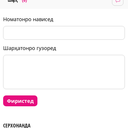
Шарҳ
(0)
номатонро нависед
шарҳатонро гузоред
фиристед
СЕРХОНАНДА