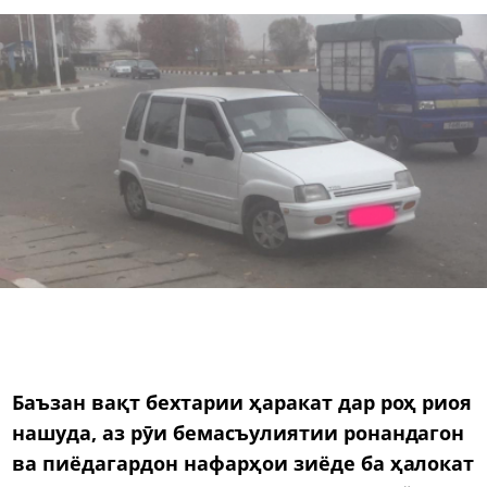
Баъзан вақт бехтарии ҳаракат дар роҳ риоя
нашуда, аз рӯи бемасъулиятии ронандагон
ва пиёдагардон нафарҳои зиёде ба ҳалокат