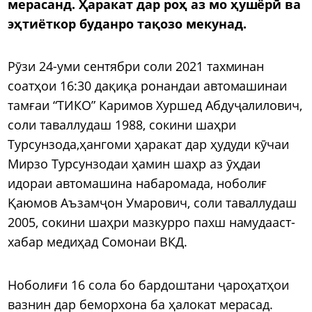
мерасанд. Ҳаракат дар роҳ аз мо ҳушёрӣ ва
эҳтиёткор буданро тақозо мекунад.
Рӯзи 24-уми сентябри соли 2021 тахминан
соатҳои 16:30 дақиқа ронандаи автомашинаи
тамғаи “ТИКО” Каримов Хуршед Абдуҷалилович,
соли таваллудаш 1988, сокини шаҳри
Турсунзода,ҳангоми ҳаракат дар ҳудуди кӯчаи
Мирзо Турсунзодаи ҳамин шаҳр аз ӯҳдаи
идораи автомашина набаромада, ноболиғ
Қаюмов Аъзамҷон Умарович, соли таваллудаш
2005, сокини шаҳри мазкурро пахш намудааст-
хабар медиҳад Сомонаи ВКД.
Ноболиғи 16 сола бо бардоштани ҷароҳатҳои
вазнин дар беморхона ба ҳалокат мерасад.