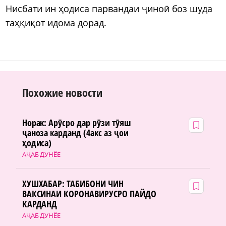
Нисбати ин ҳодиса парвандаи ҷиноӣ боз шуда
таҳқиқот идома дорад.
Похожие новости
Норак: Арӯсро дар рӯзи тӯяш
ҷаноза карданд (4акс аз ҷои
ҳодиса)
АҶАБ ДУНЁЕ
ХУШХАБАР: ТАБИБОНИ ЧИН
ВАКСИНАИ КОРОНАВИРУСРО ПАЙДО
КАРДАНД
АҶАБ ДУНЁЕ