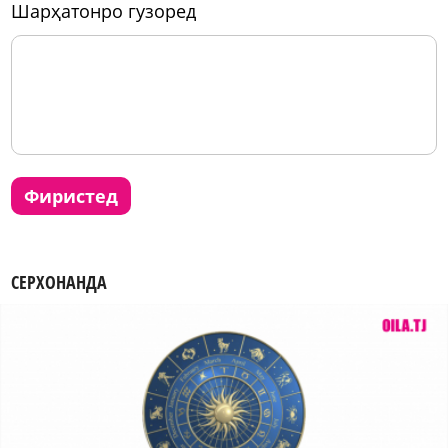
шарҳатонро гузоред
фиристед
СЕРХОНАНДА