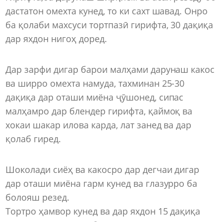
дастатон омехта кунед, то ки сахт шавад. Онро
ба қолаби махсуси тортпазӣ гирифта, 30 дақиқа
дар яхдон нигоҳ доред.
Дар зарфи дигар барои малҳами дарунаш какос
ва ширро омехта намуда, тахминан 25-30
дақиқа дар оташи миёна ҷӯшонед, сипас
малҳамро дар блендер гирифта, қаймоқ ва
хокаи шакар илова карда, лат занед ва дар
қолаб гиред.
Шоколади сиёҳ ва какосро дар дегчаи дигар
дар оташи миёна гарм кунед ва глазурро ба
болояш резед.
Тортро ҳамвор кунед ва дар яхдон 15 дақиқа