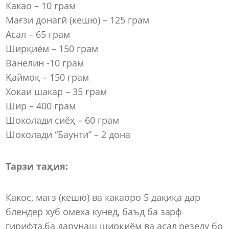
Какао – 10 грам
Мағзи донагӣ (кешю) – 125 грам
Асал – 65 грам
Ширқиём – 150 грам
Ванелин -10 грам
Қаймоқ – 150 грам
Хокаи шакар – 35 грам
Шир – 400 грам
Шоколади сиёҳ – 60 грам
Шоколади “Баунти” – 2 дона
Тарзи таҳия:
Какос, мағз (кешю) ва какаоро 5 дақиқа дар
блендер хуб омеха кунед, баъд ба зарф
гирифта,ба дарунаш ширқиём ва асал резеду бо