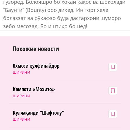
гузоред. Болояшро бо хокаи какос ва шоколади
“Баунти” (Bounty) оро диҳед. Ин торт хеле
болаззат ва рӯҳафзо буда дастархони шуморо
зебо месозад. Бо иштиҳо бошед!
Похожие новости
Яхмоси қулфинайдор
ШИРИНИ
Кампоти «Мохито»
ШИРИНИ
Кулчақанди “Шафтолу”
ШИРИНИ