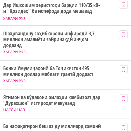
Дар Ишкошим зеристгоҳи барқии 110/35 кВ-
и “Қозидеҳ” ба истифода дода мешавад
ХАБАРИ РӮЗ
Шаҳрвандону соҳибкорони инфиродӣ 3,7
миллион амалиёти ғайринақдӣ анҷом
додаанд
ХАБАРИ РӮЗ
Бонки Умумиҷаҳонӣ ба Тоҷикистон 495
миллион доллар маблағи грантӣ додааст
ХАБАРИ РӮЗ
Ятимон ва кӯдакони оилаҳои камбизоат дар
“Дурахшон” истироҳат мекунанд
НАСЛИ НАВ
Ба нафақагирон беш аз ду миллиард сомонӣ