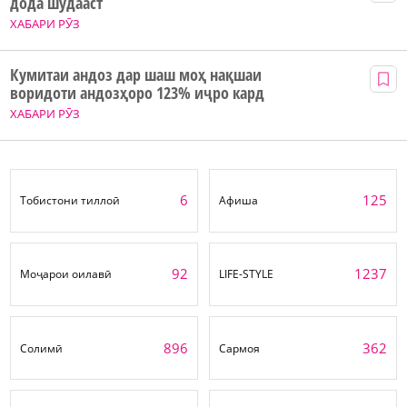
дода шудааст
ХАБАРИ РӮЗ
Кумитаи андоз дар шаш моҳ нақшаи
воридоти андозҳоро 123% иҷро кард
ХАБАРИ РӮЗ
6
125
Тобистони тиллоӣ
Афиша
92
1237
Моҷарои оилавӣ
LIFE-STYLE
896
362
Солимӣ
Сармоя