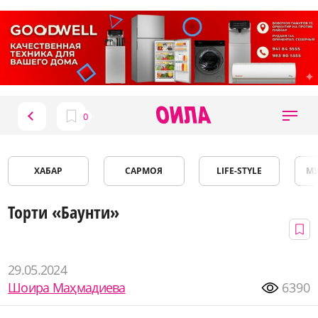
ХАБАР
САРМОЯ
LIFE-STYLE
М
Торти «Баунти»
29.05.2024
Шоира Маҳмадиева
6390