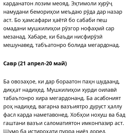
карданатон лозим меояд. Эҳтимоли хурӯҷ
намудани бемориҳои меъдаю рӯда дар назар
аст. Бо ҳамсафари ҳаётӣ бо сабаби пеш
омадани мушкилиҳои рӯзгор нофаҳмӣ сар
мезанад. Хабаре, ки баъди нисфирӯзӣ
мешунавед, табъатонро болида мегардонад.
Савр (21 апрел-20 май)
Ба овозаҳое, ки дар бораатон паҳн шудаанд,
диққат надиҳед. Мушкилиҳои хурди оилавӣ
табаътонро хира мегардонанд. Ба асабоният
роҳ надиҳед, вагарна вазъиятро дуруст ҳаллу
фасл карда наметавонед. Хобҳои нохуш ва бад
гаштани вазъи саломатиятон имконпазир аст.
Шумо ба истироҳати пурра ниёз доред.