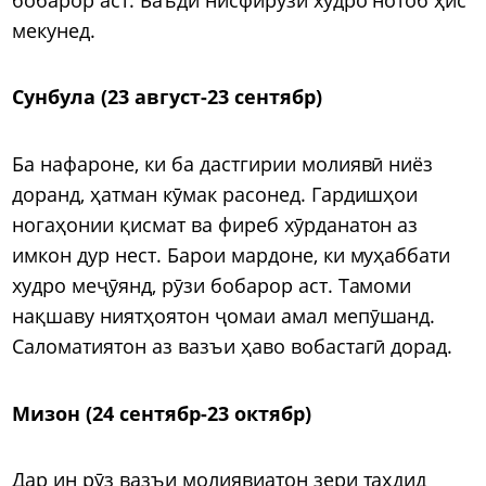
мекунед.
Сунбула (23 август-23 сентябр)
Ба нафароне, ки ба дастгирии молиявӣ ниёз
доранд, ҳатман кӯмак расонед. Гардишҳои
ногаҳонии қисмат ва фиреб хӯрданатон аз
имкон дур нест. Барои мардоне, ки муҳаббати
худро меҷӯянд, рӯзи бобарор аст. Тамоми
нақшаву ниятҳоятон ҷомаи амал мепӯшанд.
Саломатиятон аз вазъи ҳаво вобастагӣ дорад.
Мизон (24 сентябр-23 октябр)
Дар ин рӯз вазъи молиявиатон зери таҳдид