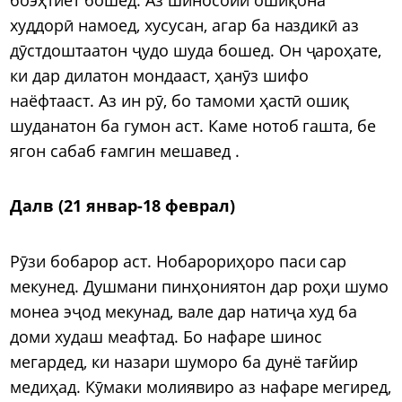
худдорӣ намоед, хусусан, агар ба наздикӣ аз
дӯстдоштаатон ҷудо шуда бошед. Он ҷароҳате,
ки дар дилатон мондааст, ҳанӯз шифо
наёфтааст. Аз ин рӯ, бо тамоми ҳастӣ ошиқ
шуданатон ба гумон аст. Каме нотоб гашта, бе
ягон сабаб ғамгин мешавед .
Далв (21 январ-18 феврал)
Рӯзи бобарор аст. Нобарориҳоро паси сар
мекунед. Душмани пинҳониятон дар роҳи шумо
монеа эҷод мекунад, вале дар натиҷа худ ба
доми худаш меафтад. Бо нафаре шинос
мегардед, ки назари шуморо ба дунё тағйир
медиҳад. Кӯмаки молиявиро аз нафаре мегиред,