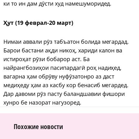
ки то ин дам дӯсти худ намешуморидед.
Ҳут (19 феврал-20 март)
Нимаи аввали рӯз табъатон болида мегардад.
Барои бастани ақди никоҳ, хариди калон ва
истироҳат рӯзи бобарор аст. Ба
найрангбозиҳои пасипардагӣ роҳ надиҳед,
вагарна ҳам обрӯву нуфӯзатонро аз даст
медиҳеду ҳам аз касбу кор бенасиб мегардед.
Дар давоми рӯз пасту баландшавии фишори
хунро бе назорат нагузоред.
Похожие новости