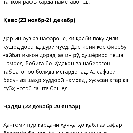
танҳоӣ рафъ карда наметавонед.
Қавс (23 ноябр-21 декабр)
Дар ин рӯз аз нафароне, ки қалби поку дили
кушод доранд, дурӣ ҷӯед. Дар ҷойи кор фиребу
ғайбат имкон дорад, аз ин рӯ, ҳушёриро пеша
намоед. Робита бо кӯдакон ва наберагон
табъатонро болида мегардонад. Аз сафари
берун аз шаҳр худдорӣ намоед , хусусан агар аз
субҳ нотоб гашта бошед.
Ҷаддӣ (22 декабр-20 январ)
Ҳангоми пур кардани ҳуҷҷатҳо қабл аз сафар
боэҳтиёт бошед. Аз шиносоии ошиқона