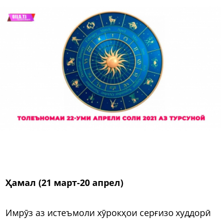
Ҳамал (21 март-20 апрел)
Имрӯз аз истеъмоли хӯрокҳои серғизо худдорӣ