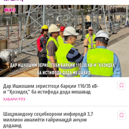
Дар Ишкошим зеристгоҳи барқии 110/35 кВ-
и “Қозидеҳ” ба истифода дода мешавад
ХАБАРИ РӮЗ
Шаҳрвандону соҳибкорони инфиродӣ 3,7
миллион амалиёти ғайринақдӣ анҷом
додаанд