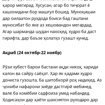
қарор мегирад. Хусусан, агар бо тиҷорат ё
кашонидани бор машғул бошед. Муноқишаи
дар оилаатон рухдода боиси бад гаштани
муносибат бо яке аз хешовандон мегардад.
Агар шарманда шудан нахоҳед, худро ба даст
гирифта, дар баъзе ҳолатҳо гузашт кунед.
Ақраб (24 октябр-22 ноябр)
Рӯзи хубест барои бастани ақди никоҳ, хариди
калон ва сайру саёҳат. Ҳар як қадами худро
дониста гузошта, ба шитобкорӣ роҳ надиҳед. Аз
ҷониби нафарони зиёде дастгирӣ мебинед,
вале ба комёбии садфоиза умед набандед.
Ҳодисаҳои дар ҳаёти шахсиятон руходаро дар