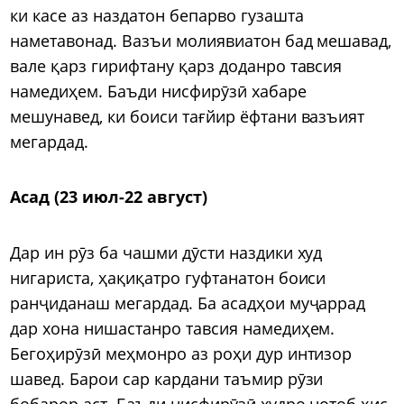
ки касе аз наздатон бепарво гузашта
наметавонад. Вазъи молиявиатон бад мешавад,
вале қарз гирифтану қарз доданро тавсия
намедиҳем. Баъди нисфирӯзӣ хабаре
мешунавед, ки боиси тағйир ёфтани вазъият
мегардад.
Асад (23 июл-22 август)
Дар ин рӯз ба чашми дӯсти наздики худ
нигариста, ҳақиқатро гуфтанатон боиси
ранҷиданаш мегардад. Ба асадҳои муҷаррад
дар хона нишастанро тавсия намедиҳем.
Бегоҳирӯзӣ меҳмонро аз роҳи дур интизор
шавед. Барои сар кардани таъмир рӯзи
бобарор аст. Баъди нисфирӯзӣ худро нотоб ҳис