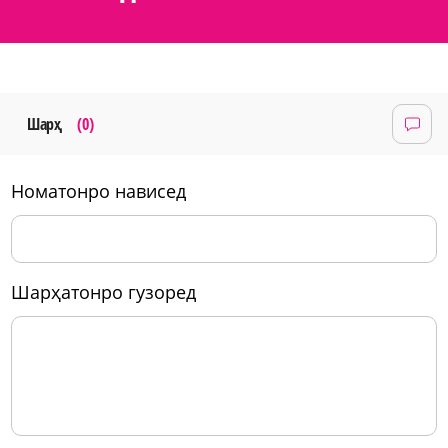
Шарҳ
(0)
номатонро нависед
шарҳатонро гузоред