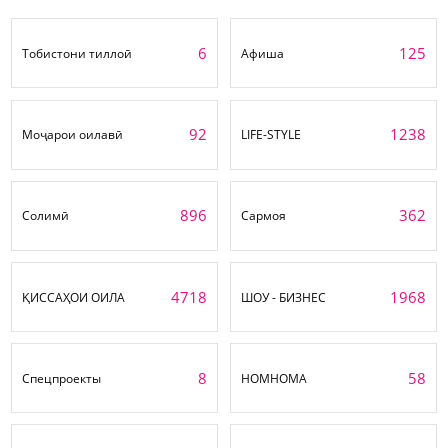
6
125
Тобистони тиллоӣ
Афиша
92
1238
Моҷарои оилавӣ
LIFE-STYLE
896
362
Солимӣ
Сармоя
4718
1968
ҚИССАҲОИ ОИЛА
ШОУ - БИЗНЕС
8
58
Спецпроекты
НОМНОМА