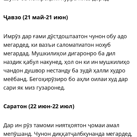
Ҷавзо (21 май-21 июн)
Имрӯз дар ғами дӯстдоштаатон чунон обу адо
мегардед, ки вазъи саломатиатон нохуб
мегардад. Мушкилиҳои дигаронро ба дил
наздик қабул накунед, ҳол он ки ин мушкилиҳо
чандон душвор нестанду ба зудӣ ҳалли худро
меёбанд. Бегоҳирӯзиро бо аҳли оилаи худ дар
сари як миз гузаронед.
Саратон (22 июн-22 июл)
Дар ин рӯз тамоми ниятҳоятон ҷомаи амал
мепӯшанд. Чунон диққатҷалбкунанда мегардед,