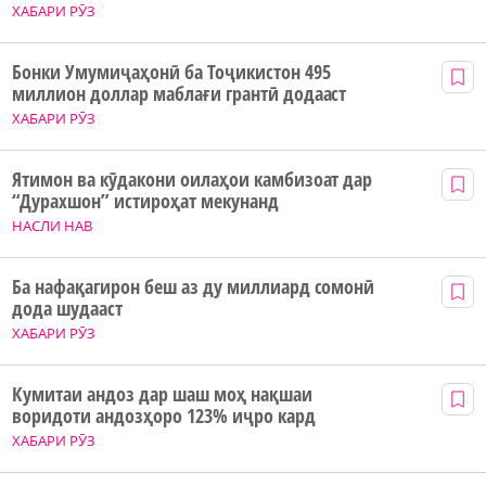
ХАБАРИ РӮЗ
Бонки Умумиҷаҳонӣ ба Тоҷикистон 495
миллион доллар маблағи грантӣ додааст
ХАБАРИ РӮЗ
Ятимон ва кӯдакони оилаҳои камбизоат дар
“Дурахшон” истироҳат мекунанд
НАСЛИ НАВ
Ба нафақагирон беш аз ду миллиард сомонӣ
дода шудааст
ХАБАРИ РӮЗ
Кумитаи андоз дар шаш моҳ нақшаи
воридоти андозҳоро 123% иҷро кард
ХАБАРИ РӮЗ