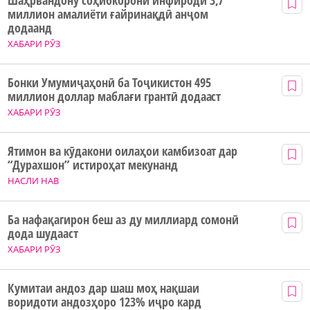
Шаҳрвандону соҳибкорони инфиродӣ 3,7
миллион амалиёти ғайринақдӣ анҷом
додаанд
ХАБАРИ РӮЗ
Бонки Умумиҷаҳонӣ ба Тоҷикистон 495
миллион доллар маблағи грантӣ додааст
ХАБАРИ РӮЗ
Ятимон ва кӯдакони оилаҳои камбизоат дар
“Дурахшон” истироҳат мекунанд
НАСЛИ НАВ
Ба нафақагирон беш аз ду миллиард сомонӣ
дода шудааст
ХАБАРИ РӮЗ
Кумитаи андоз дар шаш моҳ нақшаи
воридоти андозҳоро 123% иҷро кард