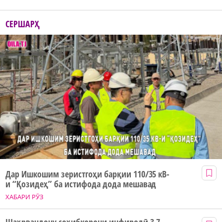
СЕРШАРҲ
Дар Ишкошим зеристгоҳи барқии 110/35 кВ-
и “Қозидеҳ” ба истифода дода мешавад
ХАБАРИ РӮЗ