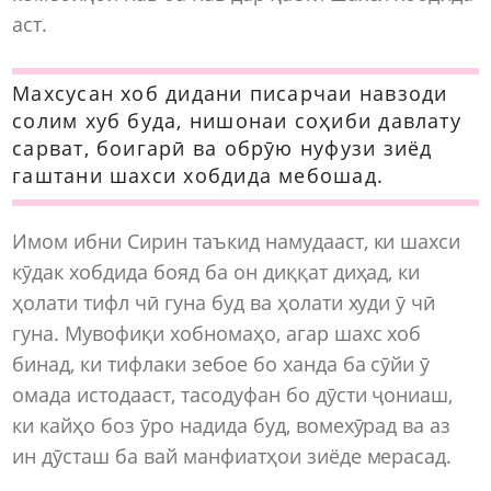
аст.
Махсусан хоб дидани писарчаи навзоди
солим хуб буда, нишонаи соҳиби давлату
сарват, боигарӣ ва обрӯю нуфузи зиёд
гаштани шахси хобдида мебошад.
Имом ибни Сирин таъкид намудааст, ки шахси
кӯдак хобдида бояд ба он диққат диҳад, ки
ҳолати тифл чӣ гуна буд ва ҳолати худи ӯ чӣ
гуна. Мувофиқи хобномаҳо, агар шахс хоб
бинад, ки тифлаки зебое бо ханда ба сӯйи ӯ
омада истодааст, тасодуфан бо дӯсти ҷониаш,
ки кайҳо боз ӯро надида буд, вомехӯрад ва аз
ин дӯсташ ба вай манфиатҳои зиёде мерасад.