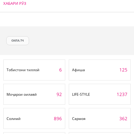
ХАБАРИ РӮЗ
ОИЛА.ТЧ
6
125
Тобистони тиллоӣ
Афиша
92
1237
Моҷарои оилавӣ
LIFE-STYLE
896
362
Солимӣ
Сармоя