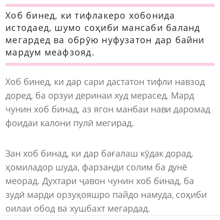
Хоб бинед, ки тифлакеро хобонида
истодаед, шумо соҳиби мансаби баланд
мегардед ва обрӯю нуфузатон дар байни
мардум меафзояд.
Хоб бинед, ки дар сари дастатон тифли навзод
доред, ба орзуи деринаи худ мерасед. Мард
чунин хоб бинад, аз ягон манбаи нави даромад
фоидаи калони пулӣ мегирад.
Зан хоб бинад, ки дар бағалаш кӯдак дорад,
ҳомиладор шуда, фарзанди солим ба дунё
меорад. Духтари ҷавон чунин хоб бинад, ба
зудӣ марди орзуҳояшро пайдо намуда, соҳиби
оилаи обод ва хушбахт мегардад.