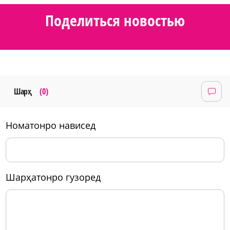
Поделиться новостью
Шарҳ
(0)
номатонро нависед
шарҳатонро гузоред