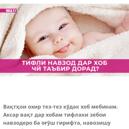
Вақтҳои охир тез-тез кӯдак хоб мебинам.
Аксар вақт дар хобам тифлаки зебои
навзодеро ба оғӯш гирифта, навозишу