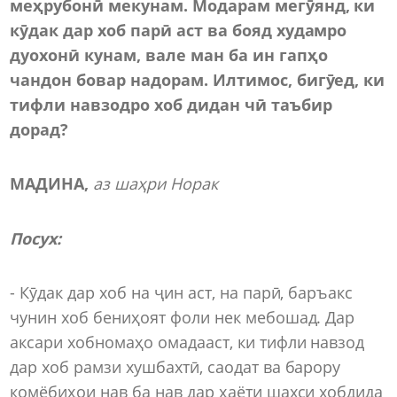
меҳрубонӣ мекунам. Модарам мегӯянд, ки
кӯдак дар хоб парӣ аст ва бояд худамро
дуохонӣ кунам, вале ман ба ин гапҳо
чандон бовар надорам. Илтимос, бигӯед, ки
тифли навзодро хоб дидан чӣ таъбир
дорад?
МАДИНА
,
аз шаҳри Норак
Посух
:
- Кӯдак дар хоб на ҷин аст, на парӣ, баръакс
чунин хоб бениҳоят фоли нек мебошад. Дар
аксари хобномаҳо омадааст, ки тифли навзод
дар хоб рамзи хушбахтӣ, саодат ва барору
комёбиҳои нав ба нав дар ҳаёти шахси хобдида