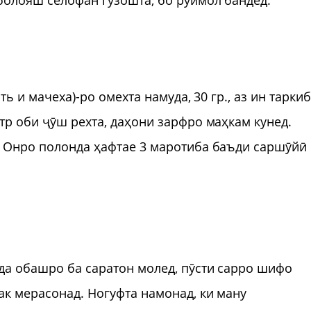
ть и мачеха)-ро омехта намуда, 30 гр., аз ин тарки
тр оби ҷӯш рехта, даҳони зарфро маҳкам кунед.
. Онро полонда ҳафтае 3 маротиба баъди саршӯйӣ
да обашро ба саратон молед, пӯсти сарро шифо
ак мерасонад. Ногуфта намонад, ки ману