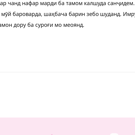
дар чанд нафар марди ба тамом калшуда санҷидем.
л мӯй бароварда, шаҳбача барин зебо шуданд. Имр
амон дору ба суроғи мо меоянд.