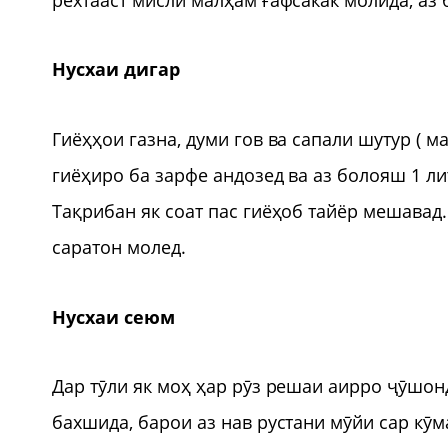
Нусхаи дигар
Гиёҳҳои газна, думи гов ва сапали шутур ( ма
гиёҳиро ба зарфе андозед ва аз болояш 1 ли
Тақрибан як соат пас гиёҳоб тайёр мешавад
саратон молед.
Нусхаи сеюм
Дар тӯли як моҳ ҳар рӯз решаи аирро ҷӯшон
бахшида, барои аз нав рустани мӯйи сар кӯм