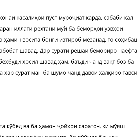
хонаи касалиҳои пӯст муроҷиат карда, сабаби кал
аран иллати рехтани мӯй ба беморҳои узвҳои
о ҳамин восита бонги изтироб мезанад, то соҳиба
 табобат шавад. Дар сурати решаи бемориро наёфта
беҳбудӣ ҳосил шавад ҳам, баъди чанд вақт боз ба
а ҳар сурат ман ба шумо чанд давои халқиро тавс
та кӯбед ва ба ҳамон ҷойҳои саратон, ки мӯяш
 болояш селофан гузошта, бо рӯймол бандед.