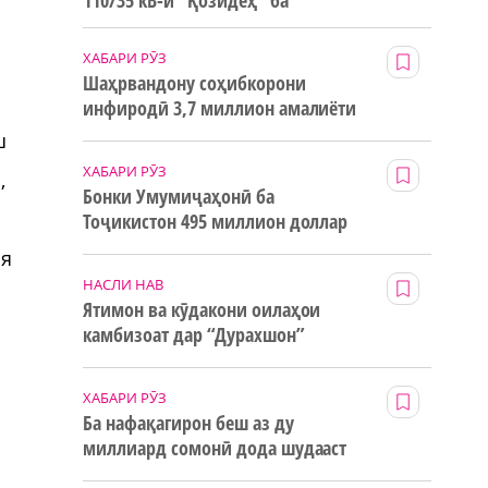
110/35 кВ-и “Қозидеҳ” ба
истифода дода мешавад
ХАБАРИ РӮЗ
Шаҳрвандону соҳибкорони
инфиродӣ 3,7 миллион амалиёти
ғайринақдӣ анҷом додаанд
ш
ХАБАРИ РӮЗ
,
Бонки Умумиҷаҳонӣ ба
Тоҷикистон 495 миллион доллар
маблағи грантӣ додааст
ия
НАСЛИ НАВ
Ятимон ва кӯдакони оилаҳои
камбизоат дар “Дурахшон”
истироҳат мекунанд
ХАБАРИ РӮЗ
Ба нафақагирон беш аз ду
миллиард сомонӣ дода шудааст