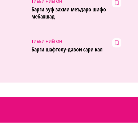
ТИББИ НИЁГОН
Барги зуф захми меъдаро шифо
мебахшад
ТИББИ НИЁГОН
Барги шафтолу-давои сари кал