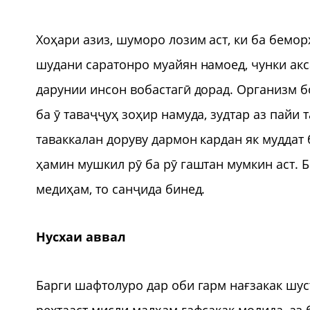
Хоҳари азиз, шуморо лозим аст, ки ба бемор
шудани саратонро муайян намоед, чунки акс
дарунии инсон вобастагӣ дорад. Организм б
ба ӯ таваҷҷуҳ зоҳир намуда, зудтар аз пайи
таваккалан доруву дармон кардан як муддат 
ҳамин мушкил рӯ ба рӯ гаштан мумкин аст. Б
медиҳам, то санҷида бинед.
Нусхаи аввал
Барги шафтолуро дар оби гарм нағзакак шус
рехтааст мисли малҳам ғафсакак молида, аз