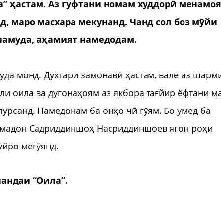
а” ҳастам. Аз гуфтани номам худдорӣ менамоя
д, маро масхара мекунанд. Чанд сол боз мӯйи
намуда, аҳамият намедодам.
шуда монд. Духтари замонавӣ ҳастам, вале аз шарм
ҳли оила ва дугонаҳоям аз якбора тағйир ёфтани м
урсанд. Намедонам ба онҳо чӣ гӯям. Бо умед ба
ҳамадон Садриддиншоҳ Насриддиншоев ягон роҳи
ӯйро мегӯянд.
нандаи “Оила”.