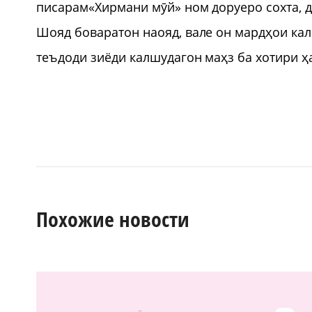
писарам«Хирмани мӯй» ном доруеро сохта, 
Шояд боваратон наояд, вале он мардҳои ка
теъдоди зиёди калшудагон маҳз ба хотири ҳ
Похожие новости