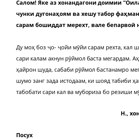
Салом! Яке аз хонандагони доимии “Оил
чунки дугонаҳоям ва хешу табор фаҳман
сарам бошиддат мерехт, вале бепарвоӣ 
Ду моҳ боз ҷо- ҷойи мӯйи сарам рехта, кал 
сари калам акнун рӯймол баста мегардам. А
ҳайрон шуда, сабаби рӯймол бастанамро меп
шумо занг зада истодаам, ки шояд табиби 
табобати сари кал ва мубориза бо резиши м
Н., хо
Посух