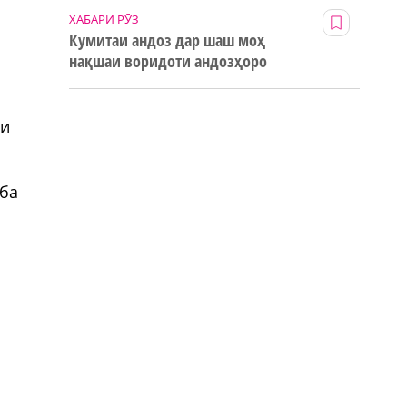
ХАБАРИ РӮЗ
Кумитаи андоз дар шаш моҳ
нақшаи воридоти андозҳоро
123% иҷро кард
би
 ба