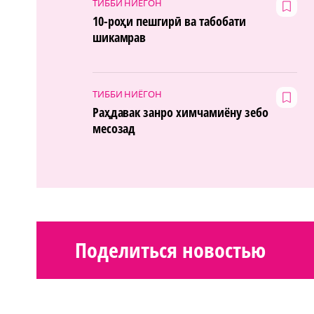
ТИББИ НИЁГОН
10-роҳи пешгирӣ ва табобати
шикамрав
ТИББИ НИЁГОН
Раҳдавак занро химчамиёну зебо
месозад
Поделиться новостью