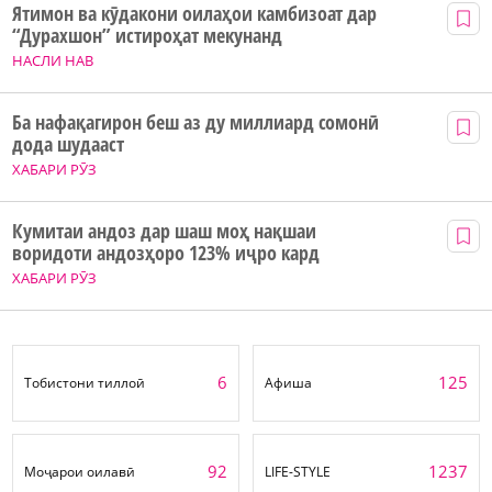
Ятимон ва кӯдакони оилаҳои камбизоат дар
“Дурахшон” истироҳат мекунанд
НАСЛИ НАВ
Ба нафақагирон беш аз ду миллиард сомонӣ
дода шудааст
ХАБАРИ РӮЗ
Кумитаи андоз дар шаш моҳ нақшаи
воридоти андозҳоро 123% иҷро кард
ХАБАРИ РӮЗ
6
125
Тобистони тиллоӣ
Афиша
92
1237
Моҷарои оилавӣ
LIFE-STYLE