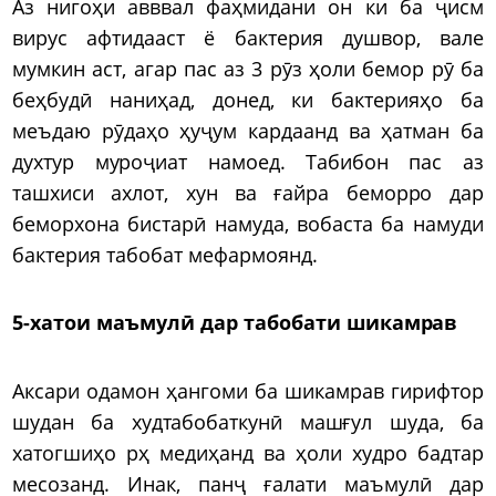
Аз нигоҳи авввал фаҳмидани он ки ба ҷисм
вирус афтидааст ё бактерия душвор, вале
мумкин аст, агар пас аз 3 рӯз ҳоли бемор рӯ ба
беҳбудӣ наниҳад, донед, ки бактерияҳо ба
меъдаю рӯдаҳо ҳуҷум кардаанд ва ҳатман ба
духтур муроҷиат намоед. Табибон пас аз
ташхиси ахлот, хун ва ғайра беморро дар
беморхона бистарӣ намуда, вобаста ба намуди
бактерия табобат мефармоянд.
5-хатои маъмулӣ дар табобати шикамрав
Аксари одамон ҳангоми ба шикамрав гирифтор
шудан ба худтабобаткунӣ машғул шуда, ба
хатогшиҳо рҳ медиҳанд ва ҳоли худро бадтар
месозанд. Инак, панҷ ғалати маъмулӣ дар