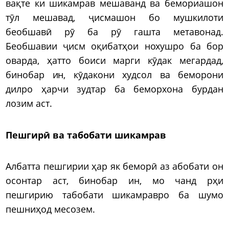
вақте ки шикамрав мешаванд ва бемориашон
тӯл мешавад, ҷисмашон бо мушкилоти
беобшавӣ рӯ ба рӯ гашта метавонад.
Беобшавии ҷисм оқибатҳои нохушро ба бор
оварда, ҳатто боиси марги кӯдак мегардад,
бинобар ин, кӯдакони худсол ва беморони
дилро ҳарчи зудтар ба беморхона бурдан
лозим аст.
Пешгирӣ ва табобати шикамрав
Албатта пешгирии ҳар як беморӣ аз абобати он
осонтар аст, бинобар ин, мо чанд рҳи
пешгирию табобати шикамравро ба шумо
пешниҳод месозем.