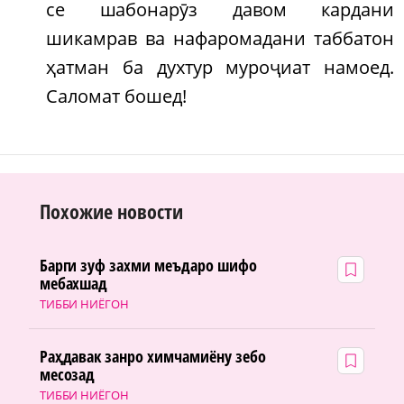
се шабонарӯз давом кардани
шикамрав ва нафаромадани таббатон
ҳатман ба духтур муроҷиат намоед.
Саломат бошед!
Похожие новости
Барги зуф захми меъдаро шифо
мебахшад
ТИББИ НИЁГОН
Раҳдавак занро химчамиёну зебо
месозад
ТИББИ НИЁГОН