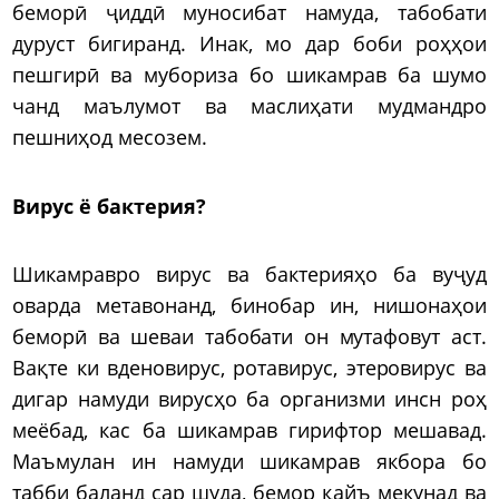
беморӣ ҷиддӣ муносибат намуда, табобати
дуруст бигиранд. Инак, мо дар боби роҳҳои
пешгирӣ ва мубориза бо шикамрав ба шумо
чанд маълумот ва маслиҳати мудмандро
пешниҳод месозем.
Вирус ё бактерия?
Шикамравро вирус ва бактерияҳо ба вуҷуд
оварда метавонанд, бинобар ин, нишонаҳои
беморӣ ва шеваи табобати он мутафовут аст.
Вақте ки вденовирус, ротавирус, этеровирус ва
дигар намуди вирусҳо ба организми инсн роҳ
меёбад, кас ба шикамрав гирифтор мешавад.
Маъмулан ин намуди шикамрав якбора бо
табби баланд сар шуда, бемор қайъ мекунад ва