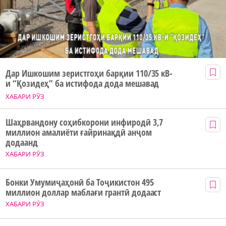
Дар Ишкошим зеристгоҳи барқии 110/35 кВ-
и “Қозидеҳ” ба истифода дода мешавад
ХАБАРИ РӮЗ
Шаҳрвандону соҳибкорони инфиродӣ 3,7
миллион амалиёти ғайринақдӣ анҷом
додаанд
ХАБАРИ РӮЗ
Бонки Умумиҷаҳонӣ ба Тоҷикистон 495
миллион доллар маблағи грантӣ додааст
ХАБАРИ РӮЗ