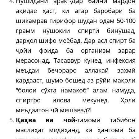
Нӯшидани арақ”-Дар байни мардон
ақидае ҳаст, ки агар баробари ба
шикамрав гирифор шудан одам 50-100
грамм нӯшокии спиртӣ бинӯшад,
дарҳол шифо меёбад. Дар асл спирт ба
ҷойи фоида ба организм зарар
мерасонад. Тасаввур кунед, инфексия
меъдаи бечораро аллакай захмӣ
кардааст, шумо бошед аз рӯйи мақоли
“болои сӯхта намакоб” алам намуда,
спиртро илова мекунед. Ҳоли
меъдаатон чӣ мешавад?!
Қаҳва ва чой-
тамоми табибон
маслиҳат медиҳанд, ки ҳангоми ба