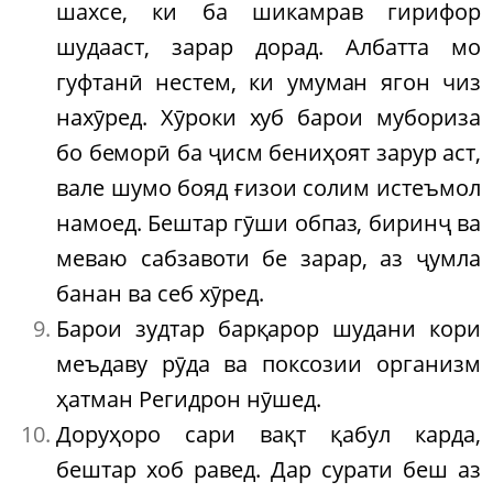
шахсе, ки ба шикамрав гирифор
шудааст, зарар дорад. Албатта мо
гуфтанӣ нестем, ки умуман ягон чиз
нахӯред. Хӯроки хуб барои мубориза
бо беморӣ ба ҷисм бениҳоят зарур аст,
вале шумо бояд ғизои солим истеъмол
намоед. Бештар гӯши обпаз, биринҷ ва
меваю сабзавоти бе зарар, аз ҷумла
банан ва себ хӯред.
Барои зудтар барқарор шудани кори
меъдаву рӯда ва поксозии организм
ҳатман Регидрон нӯшед.
Доруҳоро сари вақт қабул карда,
бештар хоб равед. Дар сурати беш аз