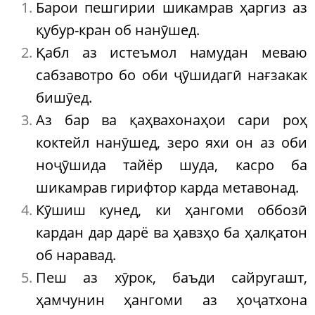
Барои пешгирии шикамрав ҳаргиз аз
қубур-кран об нанӯшед.
Қабл аз истеъмол намудан меваю
сабзавотро бо оби ҷӯшидагӣ нағзакак
бишӯед.
Аз бар ва қаҳвахонаҳои сари роҳ
коктейл нанӯшед, зеро яхи он аз оби
ноҷӯшида тайёр шуда, касро ба
шикамрав гирифтор карда метавонад.
Кӯшиш кунед, ки ҳангоми оббозӣ
кардан дар дарё ва ҳавзҳо ба ҳалқатон
об наравад.
Пеш аз хӯрок, баъди сайругашт,
ҳамчунин ҳангоми аз ҳоҷатхона