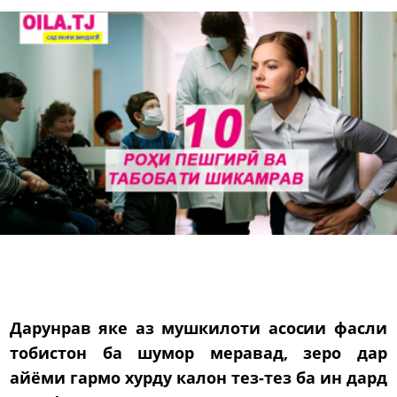
Дарунрав яке аз мушкилоти асосии фасли
тобистон ба шумор меравад, зеро дар
айёми гармо хурду калон тез-тез ба ин дард