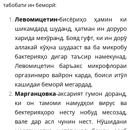
табобати ин беморӣ:
Левомицетин-
бисёриҳо ҳамин ки
шикамдард шуданд, ҳатман ин доруро
харида мехӯранд. Бояд гуфт, ки ин дорӯ
аллакай кӯҳна шудааст ва ба микробу
бактерияҳо дигар таъсир намекунад.
Левомицетин баръакс микрофлораи
оргазинмро вайрон карда, боиси итӯл
кашидаи беморӣ мегардад.
Марганцовка
-аксарият гумон доранд,
ки он тамоми намудҳои вирус ва
бектерияҳоро несту нобуд месозад,
вале дар асл чунин нест. Нӯшидани