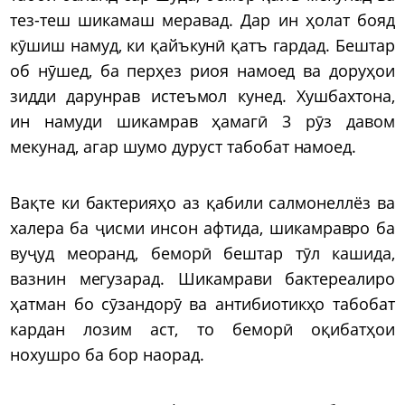
тез-теш шикамаш меравад. Дар ин ҳолат бояд
кӯшиш намуд, ки қайъкунӣ қатъ гардад. Бештар
об нӯшед, ба перҳез риоя намоед ва доруҳои
зидди дарунрав истеъмол кунед. Хушбахтона,
ин намуди шикамрав ҳамагӣ 3 рӯз давом
мекунад, агар шумо дуруст табобат намоед.
Вақте ки бактерияҳо аз қабили салмонеллёз ва
халера ба ҷисми инсон афтида, шикамравро ба
вуҷуд меоранд, беморӣ бештар тӯл кашида,
вазнин мегузарад. Шикамрави бактереалиро
ҳатман бо сӯзандорӯ ва антибиотикҳо табобат
кардан лозим аст, то беморӣ оқибатҳои
нохушро ба бор наорад.