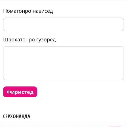
номатонро нависед
шарҳатонро гузоред
фиристед
СЕРХОНАНДА