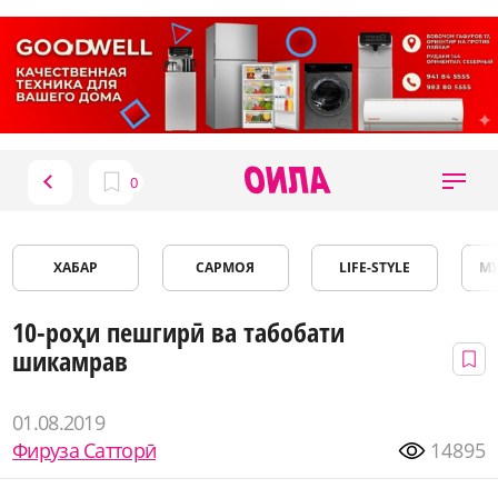
ХАБАР
САРМОЯ
LIFE-STYLE
М
10-роҳи пешгирӣ ва табобати
шикамрав
01.08.2019
Фируза Сатторӣ
14895