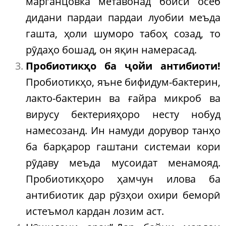
марганцовка метавонад боиси осеб
дидани пардаи пардаи луобии меъда
гашта, ҳоли шуморо табоҳ созад, то
рӯдаҳо бошад, он яқин намерасад.
Пробиотикҳо ба ҷойи антибиоти!
Пробиотикҳо, яъне бифидум-бактерин,
лакто-бактерин ва ғайра микроб ва
вирусу бектерияҳоро несту нобуд
намесозанд. Ин намуди дорувор танҳо
ба барқарор гаштани системаи кори
рӯдаву меъда мусоидат менамояд.
Пробиотикҳоро ҳамчун илова ба
антибиотик дар рӯзҳои охири беморӣ
истеъмол кардан лозим аст.