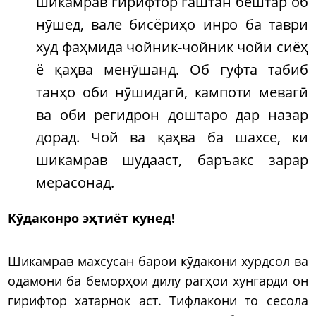
шикамрав гирифтор гаштан бештар об
нӯшед, вале бисёриҳо инро ба таври
худ фаҳмида чойник-чойник чойи сиёҳ
ё қаҳва менӯшанд. Об гуфта табиб
танҳо оби нӯшидагӣ, кампоти мевагӣ
ва оби регидрон доштаро дар назар
дорад. Чой ва қаҳва ба шахсе, ки
шикамрав шудааст, баръакс зарар
мерасонад.
Кӯдаконро эҳтиёт кунед!
Шикамрав махсусан барои кӯдакони хурдсол ва
одамони ба беморҳои дилу рагҳои хунгарди он
гирифтор хатарнок аст. Тифлакони то сесола