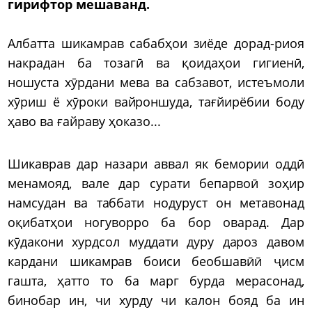
гирифтор мешаванд.
Албатта шикамрав сабабҳои зиёде дорад-риоя
накрадан ба тозагӣ ва қоидаҳои гигиенӣ,
ношуста хӯрдани мева ва сабзавот, истеъмоли
хӯриш ё хӯроки вайроншуда, тағйирёбии боду
ҳаво ва ғайраву ҳоказо...
Шикаврав дар назари аввал як бемории оддӣ
менамояд, вале дар сурати бепарвоӣ зоҳир
намсудан ва таббати нодуруст он метавонад
оқибатҳои ногуворро ба бор оварад. Дар
кӯдакони хурдсол муддати дуру дароз давом
кардани шикамрав боиси беобшавӣӣ ҷисм
гашта, ҳатто то ба марг бурда мерасонад,
бинобар ин, чи хурду чи калон бояд ба ин