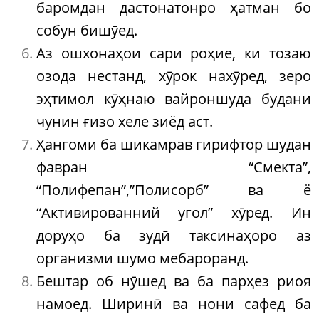
баромдан дастонатонро ҳатман бо
собун бишӯед.
Аз ошхонаҳои сари роҳие, ки тозаю
озода нестанд, хӯрок нахӯред, зеро
эҳтимол кӯҳнаю вайроншуда будани
чунин ғизо хеле зиёд аст.
Ҳангоми ба шикамрав гирифтор шудан
фавран “Смекта”,
“Полифепан”,”Полисорб” ва ё
“Активированний угол” хӯред. Ин
доруҳо ба зудӣ таксинаҳоро аз
организми шумо мебароранд.
Бештар об нӯшед ва ба парҳез риоя
намоед. Ширинӣ ва нони сафед ба