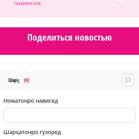
ТАЪБИРИ ХОБ
Поделиться новостью
Шарҳ
(0)
номатонро нависед
шарҳатонро гузоред