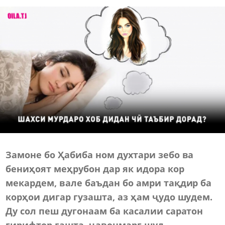
Замоне бо Ҳабиба ном духтари зебо ва
бениҳоят меҳрубон дар як идора кор
мекардем, вале баъдан бо амри тақдир ба
корҳои дигар гузашта, аз ҳам ҷудо шудем.
Ду сол пеш дугонаам ба касалии саратон
гирифтор гашта, ҷавонмарг шуд.