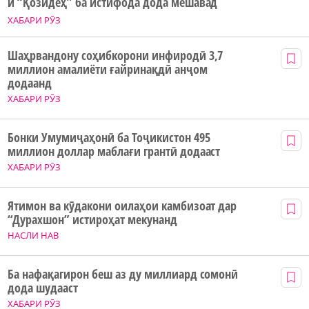
и “Қозидеҳ” ба истифода дода мешавад
ХАБАРИ РӮЗ
Шаҳрвандону соҳибкорони инфиродӣ 3,7
миллион амалиёти ғайринақдӣ анҷом
додаанд
ХАБАРИ РӮЗ
Бонки Умумиҷаҳонӣ ба Тоҷикистон 495
миллион доллар маблағи грантӣ додааст
ХАБАРИ РӮЗ
Ятимон ва кӯдакони оилаҳои камбизоат дар
“Дурахшон” истироҳат мекунанд
НАСЛИ НАВ
Ба нафақагирон беш аз ду миллиард сомонӣ
дода шудааст
ХАБАРИ РӮЗ