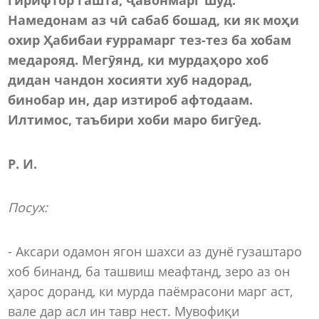
Намедонам аз чӣ сабаб бошад, ки як моҳи
охир Ҳабибаи ғуррамарг тез-тез ба хобам
медарояд. Мегӯянд, ки мурдаҳоро хоб
дидан чандон хосияти хуб надорад,
бинобар ин, дар изтироб афтодаам.
Илтимос, таъбири хоби маро бигӯед.
Р. И.
Посух:
- Аксари одамон ягон шахси аз дунё гузаштаро
хоб бинанд, ба ташвиш меафтанд, зеро аз он
ҳарос доранд, ки мурда паёмрасони марг аст,
вале дар асл ин тавр нест. Мувофиқи