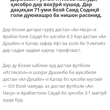
ҳисобро дар вохӯрӣ кушод. Дар
дақиқаи 71-уми бозӣ Саид Содиқӣ
голи дуюмашро ба нишон расонид.
Дар бозии дигари гурӯҳ дастаи «Ал-Наср»-и
Арабистони Саудӣ бо ҳисоби 4:3 бар дастаи «Ал-
Дуҳайл»-и Қатар зафар ёфт ва ҳоло бо 9 имтиёз
дар садри ҷадвал қарор гирифтааст.
Дар ду бозии қаблии худ дастаи футболи
«Истиқлол»-и шаҳри Душанбе ба муқобили
дастаи «Ал-Дуҳайл»-и Қатар бо ҳисоби мусовӣ
— 0:0 бозӣ намуда, аз дастаи футболи «Ал-
Наср»-и Арабистони Саудӣ бо ҳисоби 3:1 мағлуб
шуда буд.