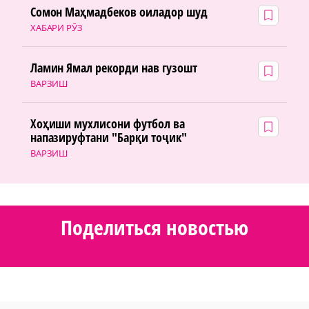
Сомон Маҳмадбеков оиладор шуд
ХАБАРИ РӮЗ
Ламин Ямал рекорди нав гузошт
ВАРЗИШ
Хоҳиши мухлисони футбол ва
напазируфтани "Барқи тоҷик"
ВАРЗИШ
Поделиться новостью