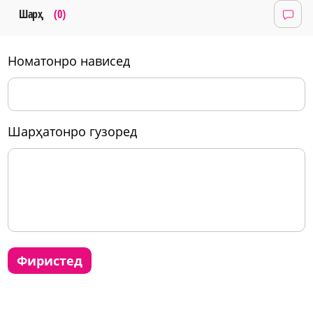
Шарҳ
(0)
номатонро нависед
шарҳатонро гузоред
фиристед