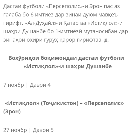
Дастаи футболи «Персеполис»-и Эрон пас аз
ғалаба бо 6 имтиёз дар зинаи дуюм мавқеъ
гирифт. «Ал-Дуҳайл»-и Қатар ва «Истиқлол»-и
шаҳри Душанбе бо 1-имтиёзӣ мутаносибан дар
зинаҳои охири гурӯҳ қарор гирифтаанд.
Вохӯриҳои боқимондаи дастаи футболи
«Истиқлол»-и шаҳри Душанбе
7 ноябр | Даври 4
«Истиқлол» (Тоҷикистон) – «Персеполис»
(Эрон)
27 ноябр | Даври 5