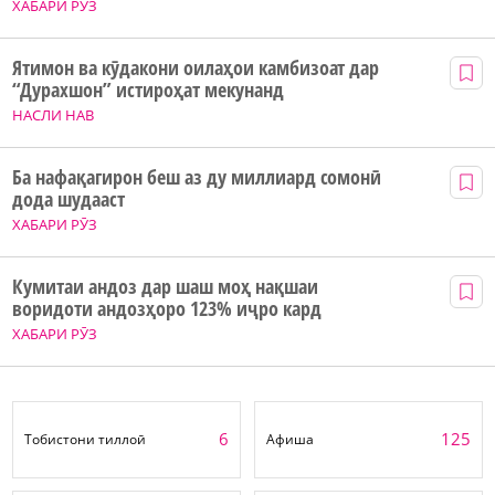
ХАБАРИ РӮЗ
Ятимон ва кӯдакони оилаҳои камбизоат дар
“Дурахшон” истироҳат мекунанд
НАСЛИ НАВ
Ба нафақагирон беш аз ду миллиард сомонӣ
дода шудааст
ХАБАРИ РӮЗ
Кумитаи андоз дар шаш моҳ нақшаи
воридоти андозҳоро 123% иҷро кард
ХАБАРИ РӮЗ
6
125
Тобистони тиллоӣ
Афиша