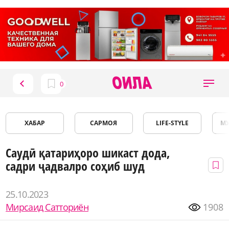
ХАБАР
САРМОЯ
LIFE-STYLE
М
Саудӣ қатариҳоро шикаст дода,
садри ҷадвалро соҳиб шуд
25.10.2023
Мирсаид Сатториён
1908