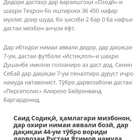
Дидори дастаҳо дар варзишгоҳи «Озодӣ»-и
шаҳри Теҳрон бо иштироки 36 450 нафар
мухлис доир шуда, бо ҳисоби 2 бар 0 ба нафъи
дастаи мизбон анҷом ёфт.
Дар ибтидои нимаи аввали дидор, дар дақиқаи
7-ум, дастаи футболи «Истиқлол»-и шаҳри
Душанбе имкони голзаниро аз даст дод. Сенин
Себай дар дақиқаи 7-ум пеналтиро дуруст иҷро
намуда натавонист. Тӯбро дарвозабони дастаи
«Персеполис» Алиризо Бейронванд
баргардонид.
Саид Содиқӣ, ҳамлагари мизбонон,
дар охири нимаи аввали бозӣ, дар
дақиқаи 44-ум тӯбро вориди
дарвозаи Рустам Ятимов намуда,