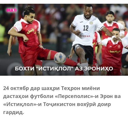
24 октябр дар шаҳри Теҳрон миёни
дастаҳои футболи «Персеполис»-и Эрон ва
«Истиқлол»-и Тоҷикистон вохӯрӣ доир
гардид.