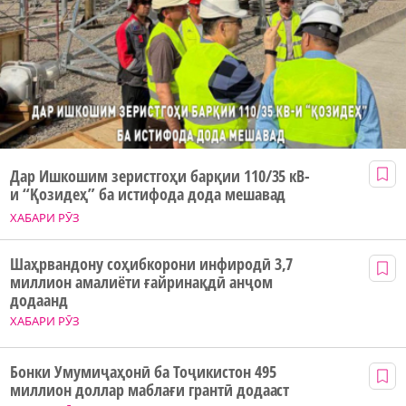
Дар Ишкошим зеристгоҳи барқии 110/35 кВ-
и “Қозидеҳ” ба истифода дода мешавад
ХАБАРИ РӮЗ
Шаҳрвандону соҳибкорони инфиродӣ 3,7
миллион амалиёти ғайринақдӣ анҷом
додаанд
ХАБАРИ РӮЗ
Бонки Умумиҷаҳонӣ ба Тоҷикистон 495
миллион доллар маблағи грантӣ додааст