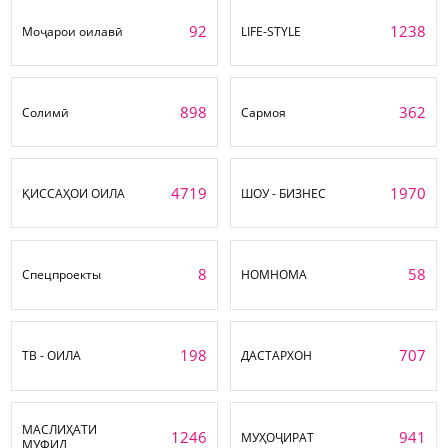
92
1238
Моҷарои оилавӣ
LIFE-STYLE
898
362
Солимӣ
Сармоя
4719
1970
ҚИССАҲОИ ОИЛА
ШОУ - БИЗНЕС
8
58
Спецпроекты
НОМНОМА
198
707
ТВ - ОИЛА
ДАСТАРХОН
МАСЛИҲАТИ
1246
941
МУҲОҶИРАТ
МУФИД