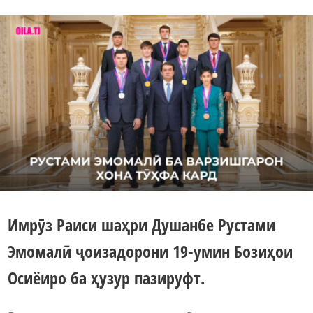
Имрӯз Раиси шаҳри Душанбе Рустами
Эмомалӣ ҷоизадорони 19-умин Бозиҳои
Осиёиро ба ҳузур пазируфт.