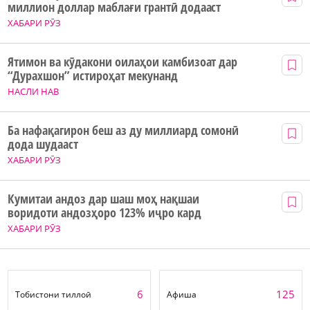
миллион доллар маблағи грантӣ додааст
ХАБАРИ РӮЗ
Ятимон ва кӯдакони оилаҳои камбизоат дар
“Дурахшон” истироҳат мекунанд
НАСЛИ НАВ
Ба нафақагирон беш аз ду миллиард сомонӣ
дода шудааст
ХАБАРИ РӮЗ
Кумитаи андоз дар шаш моҳ нақшаи
воридоти андозҳоро 123% иҷро кард
ХАБАРИ РӮЗ
6
125
Тобистони тиллоӣ
Афиша