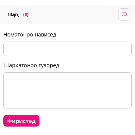
Шарҳ
(0)
номатонро нависед
шарҳатонро гузоред
фиристед