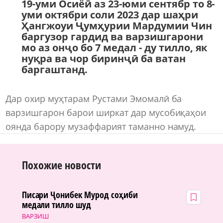
19-уми Осиёӣ аз 23-юми сентябр то 8-
уми октябри соли 2023 дар шаҳри
Ҳангжоуи Ҷумҳурии Мардумии Чин
баргузор гардид ва варзишгарони
мо аз онҷо бо 7 медал - ду тилло, як
нуқра ва чор биринҷӣ ба ватан
баргаштанд.
Дар охир муҳтарам Рустами Эмомалӣ ба
варзишгарон барои ширкат дар мусобиқаҳои
оянда барору музаффарият таманно намуд.
Похожие новости
Писари Ҷонибек Мурод соҳиби
медали тилло шуд
ВАРЗИШ