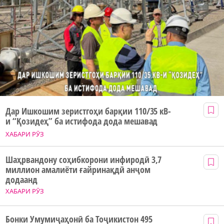
Дар Ишкошим зеристгоҳи барқии 110/35 кВ-
и “Қозидеҳ” ба истифода дода мешавад
ХАБАРИ РӮЗ
Шаҳрвандону соҳибкорони инфиродӣ 3,7
миллион амалиёти ғайринақдӣ анҷом
додаанд
ХАБАРИ РӮЗ
Бонки Умумиҷаҳонӣ ба Тоҷикистон 495