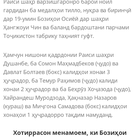
Раиси шаҳр варзишгаронро барои ноил
гардидан ба медалҳои тилло, нуқра ва биринҷӣ
дар 19-умин Бозиҳои Осиёӣ дар шаҳри
Ҳангжоуи Чин ва баланд бардоштани парчами
Тоҷикистон табрику таҳният гуфт.
Ҳамчун нишони қадрдонии Раиси шаҳри
Душанбе, ба Сомон Маҳмадбеков (ҷудо) ва
Давлат Болтаев (бокс) калидҳои хонаи 3
ҳуҷрадор, ба Темур Раҳимов (ҷудо) калиди
хонаи 2 ҳуҷрадор ва ба Беҳрӯз Хоҷазода (ҷудо),
Хайрандеш Муродзода, Ҳақназар Назаров
(кураш) ва Миҷгона Самадова (бокс) калидҳои
хонаҳои 1 ҳуҷрадорро тақдим намуданд.
Хотиррасон менамоем, ки Бозиҳои