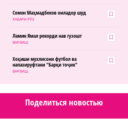
Сомон Маҳмадбеков оиладор шуд
ХАБАРИ РӮЗ
Ламин Ямал рекорди нав гузошт
ВАРЗИШ
Хоҳиши мухлисони футбол ва
напазируфтани "Барқи тоҷик"
ВАРЗИШ
Поделиться новостью