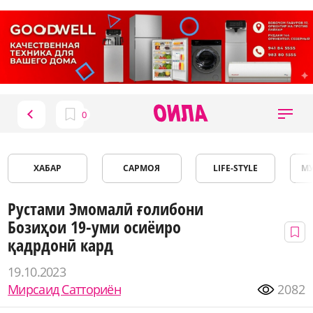
ХАБАР
САРМОЯ
LIFE-STYLE
М
Рустами Эмомалӣ ғолибони
Бозиҳои 19-уми осиёиро
қадрдонӣ кард
19.10.2023
Мирсаид Сатториён
2082