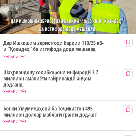
Дар Ишкошим зеристгоҳи барқии 110/35 кВ-
и “Қозидеҳ” ба истифода дода мешавад
ХАБАРИ РӮЗ
Шаҳрвандону соҳибкорони инфиродӣ 3,7
миллион амалиёти ғайринақдӣ анҷом
додаанд
ХАБАРИ РӮЗ
Бонки Умумиҷаҳонӣ ба Тоҷикистон 495
миллион доллар маблағи грантӣ додааст
ХАБАРИ РӮЗ