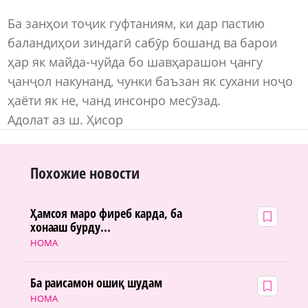
Ба занҳои тоҷик гуфтаниям, ки дар пастию
баландиҳои зиндагӣ сабӯр бошанд ва барои
ҳар як майда-чуйда бо шавҳарашон ҷангу
ҷанҷол накунанд, чунки баъзан як сухани ноҷо
ҳаёти як не, чанд инсонро месӯзад.
Адолат аз ш. Ҳисор
Похожие новости
Ҳамсоя маро фиреб карда, ба
хонааш бурду...
НОМА
Ба раисамон ошиқ шудам
НОМА