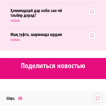
Ҳомиладорӣ дар хоби зан чӣ
таъбир дорад?
НОМА
Ишқ гуфта, шарманда шудам
НОМА
Поделиться новостью
Шарҳ
(0)