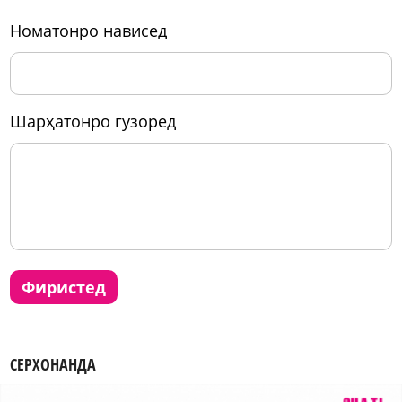
номатонро нависед
шарҳатонро гузоред
фиристед
СЕРХОНАНДА