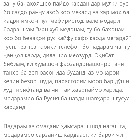
зану бачаҳояшро пайдо кардан дар мулки рус
бо садҳо ранҷу азоб кор мекард ва ҳар моҳ ба
қадри имкон пул мефиристод, вале модари
бадрашкам “ман хуб медонам, ту бо баҳонаи
кор бо беваҳои рус кайфу сафо карда мегардӣ”
гӯён, тез-тез тариқи телефон бо падарам ҷангу
ҷанҷол карда, дилашро меозурд. Оқибат
бибиам, ки худашон фарзандонашонро тани
танҳо ба воя расонида буданд, аз моҷарои
келин безор шуда, парастории моро бар дӯши
худ гирифтанд ва чиптаи ҳавопаймо харида,
модарамро ба Русия ба назди шавҳараш гусул
карданд.
Падарам аз омадани ҳамсараш шод нагашта,
модарамро сарзаниш кардааст, ки барои чи