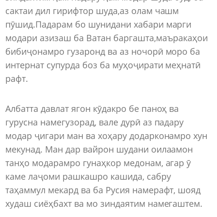
сактаи дил гирифтор шуда,аз олам чашм
пӯшид.Падарам бо шунидани хабари марги
модари азизаш ба Ватан баргашта,маъракаҳои
бибиҷонамро гузаронд ва аз ночорӣ моро ба
интернат супурда боз ба муҳоҷирати меҳнатӣ
рафт.
Албатта давлат ягон кӯдакро бе паноҳ ва
гурусна намегузорад, вале дурӣ аз падару
модар ҷигари ман ва хоҳару додарконамро хун
мекунад. Ман дар вайрон шудани оилаамон
танҳо модарамро гунаҳкор медонам, агар ӯ
каме лаҷоми рашкашро кашида, сабру
таҳаммул мекард ва ба Русия намерафт, шояд
худаш сиёҳбахт ва мо зиндаятим намегаштем.