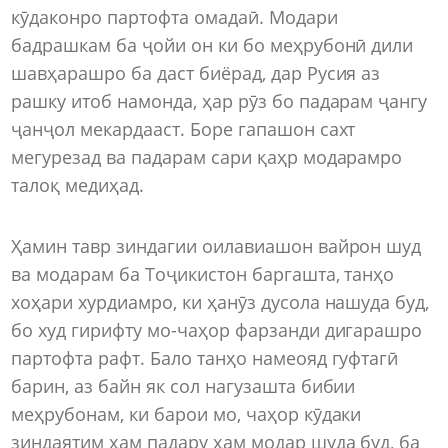
кӯдаконро партофта омадаӣ. Модари
бадрашкам ба ҷойи он ки бо меҳрубонӣ дили
шавҳарашро ба даст биёрад, дар Русия аз
рашку итоб намонда, ҳар рӯз бо падарам ҷангу
ҷанҷол мекардааст. Боре гапашон сахт
мегурезад ва падарам сари қаҳр модарамро
талоқ медиҳад.
Ҳамин тавр зиндагии оилавиашон вайрон шуд
ва модарам ба Тоҷикистон баргашта, танҳо
хоҳари хурдиамро, ки ҳанӯз дусола нашуда буд,
бо худ гирифту мо-чаҳор фарзанди дигарашро
партофта рафт. Бало танҳо намеояд гуфтагӣ
барин, аз байн як сол нагузашта бибии
меҳрубонам, ки барои мо, чаҳор кӯдаки
зиндаятим ҳам падару ҳам модар шуда буд, ба