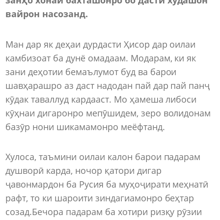
вайрон насозанд.
Ман дар як деҳаи дурдасти Ҳисор дар оилаи
камбизоат ба дунё омадаам. Модарам, ки як
зани деҳотии бемаълумот буд ва барои
шавҳарашро аз даст надодан пай дар пай панҷ
кӯдак таваллуд кардааст. Мо ҳамеша либоси
кӯҳнаи дигаронро мепӯшидем, зеро волидонам
базӯр нони шикамамонро меёфтанд.
Хулоса, таъмини оилаи калон барои падарам
душворӣ карда, ночор қатори дигар
ҷавонмардон ба Русия ба муҳоҷирати меҳнатӣ
рафт, то ки шароити зиндагиамонро беҳтар
созад.Бечора падарам ба хотири ризқу рӯзии