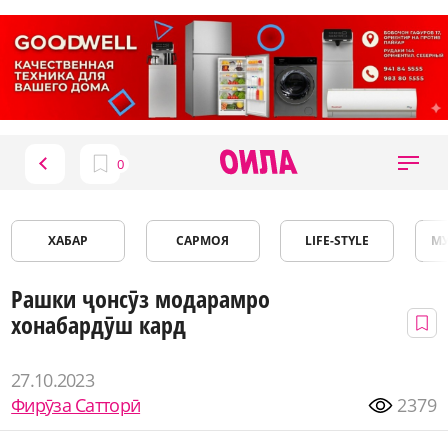
ХАБАР
САРМОЯ
LIFE-STYLE
М
Рашки ҷонсӯз модарамро
хонабардӯш кард
27.10.2023
Фирӯза Сатторӣ
2379