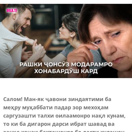
Салом! Ман-як ҷавони зиндаятими ба
меҳру муҳаббати падар зор мехоҳам
саргузашти талхи оилаамонро нақл кунам,
то ки ба дигарон дарси ибрат шавад ва
занҳо хонаи бахташонро бо дасти худашон