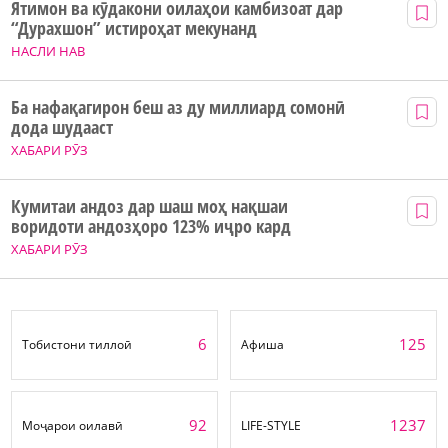
Ятимон ва кӯдакони оилаҳои камбизоат дар
“Дурахшон” истироҳат мекунанд
НАСЛИ НАВ
Ба нафақагирон беш аз ду миллиард сомонӣ
дода шудааст
ХАБАРИ РӮЗ
Кумитаи андоз дар шаш моҳ нақшаи
воридоти андозҳоро 123% иҷро кард
ХАБАРИ РӮЗ
6
125
Тобистони тиллоӣ
Афиша
92
1237
Моҷарои оилавӣ
LIFE-STYLE