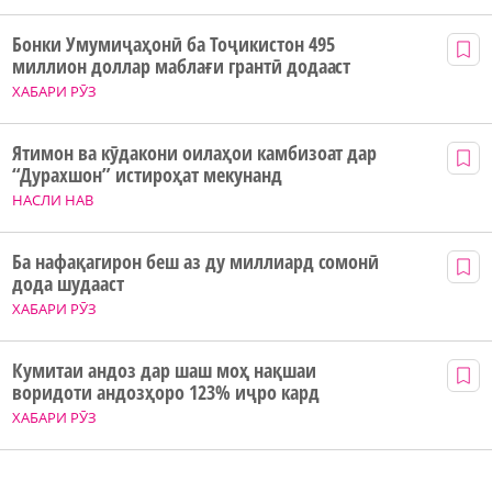
Бонки Умумиҷаҳонӣ ба Тоҷикистон 495
миллион доллар маблағи грантӣ додааст
ХАБАРИ РӮЗ
Ятимон ва кӯдакони оилаҳои камбизоат дар
“Дурахшон” истироҳат мекунанд
НАСЛИ НАВ
Ба нафақагирон беш аз ду миллиард сомонӣ
дода шудааст
ХАБАРИ РӮЗ
Кумитаи андоз дар шаш моҳ нақшаи
воридоти андозҳоро 123% иҷро кард
ХАБАРИ РӮЗ