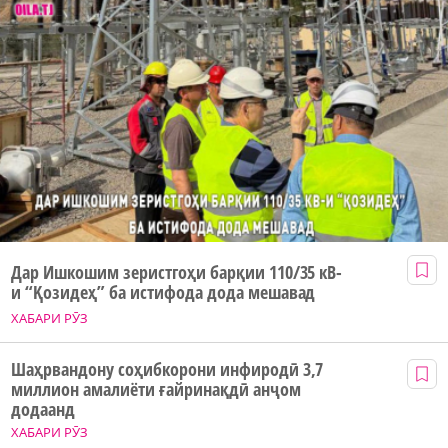
Дар Ишкошим зеристгоҳи барқии 110/35 кВ-
и “Қозидеҳ” ба истифода дода мешавад
ХАБАРИ РӮЗ
Шаҳрвандону соҳибкорони инфиродӣ 3,7
миллион амалиёти ғайринақдӣ анҷом
додаанд
ХАБАРИ РӮЗ