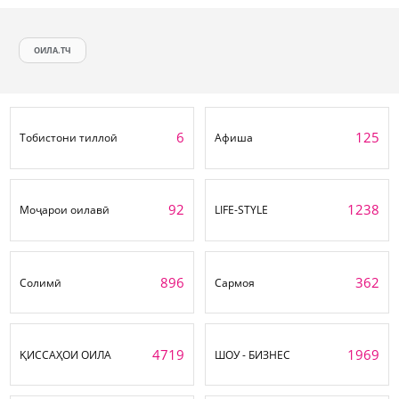
ОИЛА.ТЧ
6
125
Тобистони тиллоӣ
Афиша
92
1238
Моҷарои оилавӣ
LIFE-STYLE
896
362
Солимӣ
Сармоя
4719
1969
ҚИССАҲОИ ОИЛА
ШОУ - БИЗНЕС