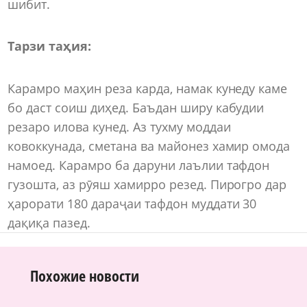
шибит.
Тарзи таҳия:
Карамро маҳин реза карда, намак кунеду каме
бо даст соиш диҳед. Баъдан ширу кабудии
резаро илова кунед. Аз тухму моддаи
ковоккунада, сметана ва майонез хамир омода
намоед. Карамро ба даруни лаълии тафдон
гузошта, аз рӯяш хамирро резед. Пирогро дар
ҳарорати 180 дараҷаи тафдон муддати 30
дақиқа пазед.
Похожие новости