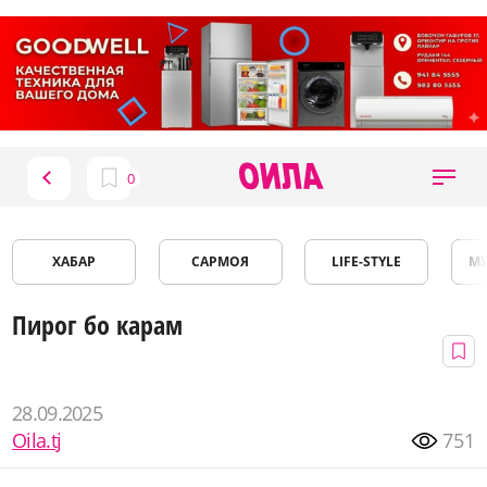
ХАБАР
САРМОЯ
LIFE-STYLE
М
Пирог бо карам
28.09.2025
Oila.tj
751