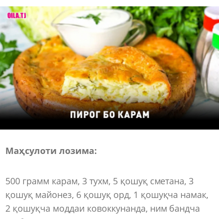
Маҳсулоти лозима:
500 грамм карам, 3 тухм, 5 қошуқ сметана, 3
қошуқ майонез, 6 қошуқ орд, 1 қошуқча намак,
2 қошуқча моддаи ковоккунанда, ним бандча