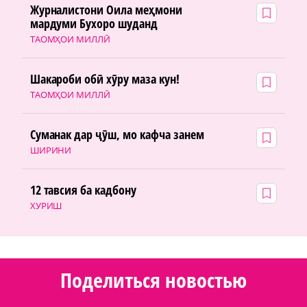
Журналистони Оила меҳмони
мардуми Бухоро шуданд
ТАОМҲОИ МИЛЛӢ
Шакароби обӣ хӯру маза кун!
ТАОМҲОИ МИЛЛӢ
Суманак дар ҷӯш, мо кафча занем
ШИРИНИ
12 тавсия ба кадбону
ХУРИШ
Поделиться новостью