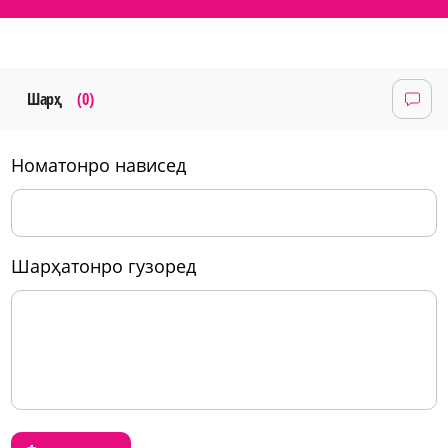
Шарҳ
(0)
номатонро нависед
шарҳатонро гузоред