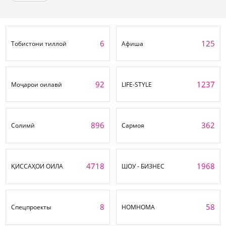
6
125
Тобистони тиллоӣ
Афиша
92
1237
Моҷарои оилавӣ
LIFE-STYLE
896
362
Солимӣ
Сармоя
4718
1968
ҚИССАҲОИ ОИЛА
ШОУ - БИЗНЕС
8
58
Спецпроекты
НОМНОМА