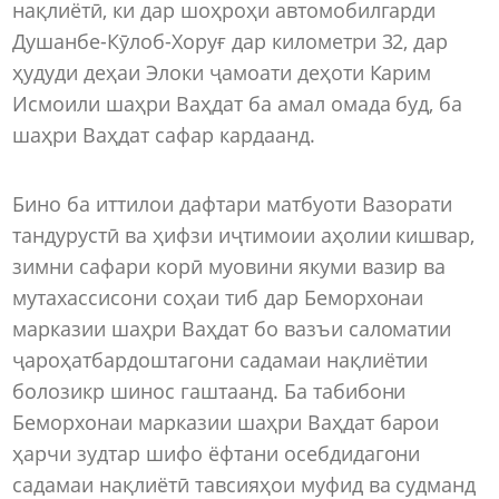
нақлиётӣ, ки дар шоҳроҳи автомобилгарди
Душанбе-Кӯлоб-Хоруғ дар километри 32, дар
ҳудуди деҳаи Элоки ҷамоати деҳоти Карим
Исмоили шаҳри Ваҳдат ба амал омада буд, ба
шаҳри Ваҳдат сафар кардаанд.
Бино ба иттилои дафтари матбуоти Вазорати
тандурустӣ ва ҳифзи иҷтимоии аҳолии кишвар,
зимни сафари корӣ муовини якуми вазир ва
мутахассисони соҳаи тиб дар Беморхонаи
марказии шаҳри Ваҳдат бо вазъи саломатии
ҷароҳатбардоштагони садамаи нақлиётии
болозикр шинос гаштаанд. Ба табибони
Беморхонаи марказии шаҳри Ваҳдат барои
ҳарчи зудтар шифо ёфтани осебдидагони
садамаи нақлиётӣ тавсияҳои муфид ва судманд