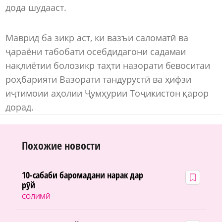
дода шудааст.
Маврид ба зикр аст, ки вазъи саломатӣ ва
ҷараёни табобати осебдидагони садамаи
нақлиётии болозикр таҳти назорати бевоситаи
роҳбарияти Вазорати тандурустӣ ва ҳифзи
иҷтимоии аҳолии Ҷумҳурии Тоҷикистон қарор
дорад.
Похожие новости
10-сабаби баромадани нарак дар
рӯй
СОЛИМӢ