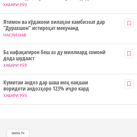
ХАБАРИ РӮЗ
Ятимон ва кӯдакони оилаҳои камбизоат дар
“Дурахшон” истироҳат мекунанд
НАСЛИ НАВ
Ба нафақагирон беш аз ду миллиард сомонӣ
дода шудааст
ХАБАРИ РӮЗ
Кумитаи андоз дар шаш моҳ нақшаи
воридоти андозҳоро 123% иҷро кард
ХАБАРИ РӮЗ
ОИЛА.ТЧ