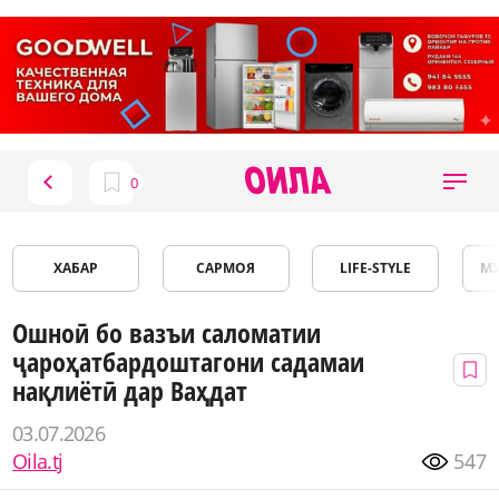
ХАБАР
САРМОЯ
LIFE-STYLE
М
Ошноӣ бо вазъи саломатии
ҷароҳатбардоштагони садамаи
нақлиётӣ дар Ваҳдат
03.07.2026
Oila.tj
547