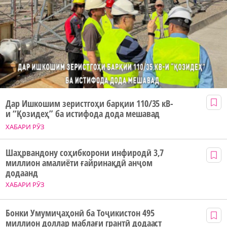
Дар Ишкошим зеристгоҳи барқии 110/35 кВ-
и “Қозидеҳ” ба истифода дода мешавад
ХАБАРИ РӮЗ
Шаҳрвандону соҳибкорони инфиродӣ 3,7
миллион амалиёти ғайринақдӣ анҷом
додаанд
ХАБАРИ РӮЗ
Бонки Умумиҷаҳонӣ ба Тоҷикистон 495
миллион доллар маблағи грантӣ додааст