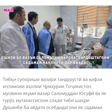
Тибқи супориши вазири тандурустӣ ва ҳифзи
иҷтимоии аҳолии Ҷумҳурии Тоҷикистон
муовини якуми вазир Саломуддин Юсуфӣ ва як
гурӯҳ мутахассисони соҳаи тиби шаҳри
Душанбе ба аёдати осебдидагони як садамаи