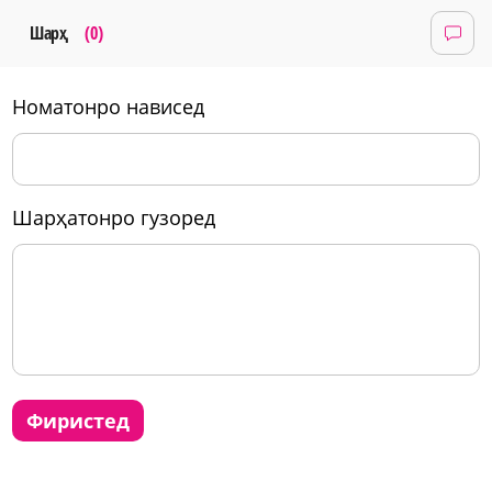
Шарҳ
(0)
номатонро нависед
шарҳатонро гузоред
фиристед