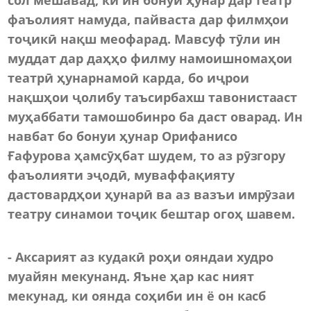
фаъолият намуда, пайваста дар филмҳои
тоҷикӣ нақш меофарад. Мавсуф тӯли ин
муддат дар даҳҳо филму намоишномаҳои
театрӣ ҳунарнамоӣ карда, бо иҷрои
нақшҳои ҷолибу таъсирбахш тавонистааст
муҳаббати тамошобинро ба даст оварад. Ин
навбат бо бонуи ҳунар Орифанисо
Ғафурова ҳамсӯҳбат шудем, то аз рӯзгору
фаъолияти эҷодӣ, муваффақияту
дастовардҳои ҳунарӣ ва аз вазъи имрӯзаи
театру синамои тоҷик бештар огоҳ шавем.
- Аксарият аз кудакӣ роҳи ояндаи худро
муайян мекунанд. Яъне ҳар кас ният
мекунад, ки оянда соҳиби ин ё он касб