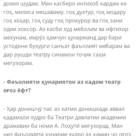
дохил шудам. Ман касберо интихоб кардам ки
гоҳ, милиса мешаваму, гоҳ духтур, гоҳ модару
гоҳ хоҳар, гоҳ суду гоҳ прокурор ва гоҳ зани
одии хоксор. Аз касби худ меболам ва ифтихор
мекунам, имрӯз ҳамчун ҳунарманд дар бари
устодони бузурги санъат фаъолият мебарам ва
дар рушди театру синамои тоҷик саҳм
мегузорам.
- Фаъолияти ҳунариятон аз кадом театр
оғоз ёфт?
- Ҳар донишҷӯ пас аз хатми донишкада аввал
қадамҳои худро ба Театри давлатии академии
драмавии ба номи А. Лоҳутӣ мегузорад. Ман
низ фаъолияти ҳунарии худро аз ҳамин ҷо оғоз