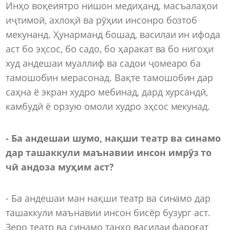
Инҳо воқеиятро нишон медиҳанд, масъалаҳои
иҷтимоӣ, ахлоқӣ ва рӯҳии инсонро бозтоб
мекунанд. Ҳунарманд бошад, василаи ин ифода
аст бо эҳсос, бо садо, бо ҳаракат ва бо нигоҳи
худ андешаи муаллиф ва садои ҷомеаро ба
тамошобин мерасонад. Вақте тамошобин дар
саҳна ё экран худро мебинад, дард хурсандӣ,
камбудӣ ё орзую омоли худро эҳсос мекунад.
- Ба андешаи шумо, нақши театр ва синамо
дар ташаккули маънавии инсон имрӯз то
чӣ андоза муҳим аст?
- Ба андешаи ман нақши театр ва синамо дар
ташаккули маънавии инсон бисёр бузург аст.
Зеро театр ва синамо танҳо василаи фароғат