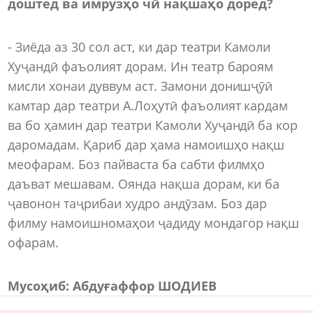
доштед ва имрузҳо чӣ нақшаҳо доред?
- Зиёда аз 30 сол аст, ки дар театри Камоли
Хуҷандӣ фаъолият дорам. Ин театр бароям
мисли хонаи дуввум аст. Замони донишҷӯӣ
камтар дар театри А.Лоҳутӣ фаъолият кардам
ва бо ҳамин дар театри Камоли Хуҷандӣ ба кор
даромадам. Қариб дар ҳама намоишҳо нақш
меофарам. Боз пайваста ба сабти филмҳо
даъват мешавам. Оянда нақша дорам, ки ба
ҷавонон таҷрибаи худро андӯзам. Боз дар
филму намоишномаҳои ҷадиду мондагор нақш
офарам.
Мусоҳиб: Абдуғаффор ШОДИЕВ