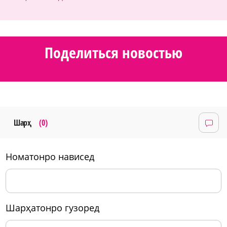
Поделиться новостью
Шарҳ
(0)
номатонро нависед
шарҳатонро гузоред