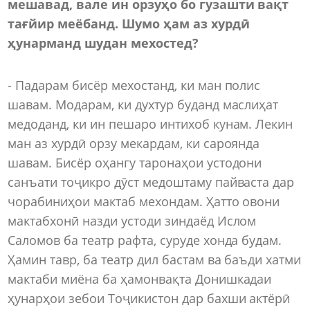
мешавад, вале ин орзуҳо бо гузашти вақт
тағйир меёбанд. Шумо ҳам аз хурдӣ
ҳунарманд шудан мехостед?
- Падарам бисёр мехостанд, ки ман полис
шавам. Модарам, ки духтур буданд маслиҳат
медоданд, ки ин пешаро интихоб кунам. Лекин
ман аз хурдӣ орзу мекардам, ки сароянда
шавам. Бисёр оҳангу таронаҳои устодони
санъати тоҷикро дӯст медоштаму пайваста дар
чорабиниҳои мактаб мехондам. Ҳатто овони
мактабхонӣ назди устоди зиндаёд Ислом
Саломов ба театр рафта, суруде хонда будам.
Ҳамин тавр, ба театр дил бастам ва баъди хатми
мактаби миёна ба ҳамонвақта Донишкадаи
ҳунарҳои зебои Тоҷикистон дар бахши актёрӣ