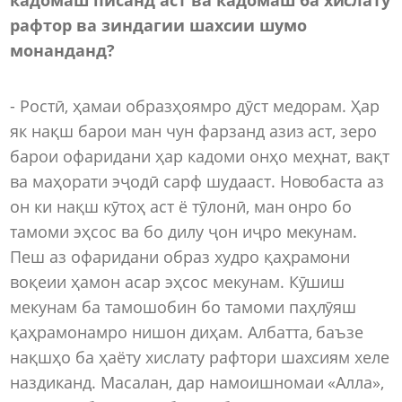
рафтор ва зиндагии шахсии шумо
монанданд?
- Ростӣ, ҳамаи образҳоямро дӯст медорам. Ҳар
як нақш барои ман чун фарзанд азиз аст, зеро
барои офаридани ҳар кадоми онҳо меҳнат, вақт
ва маҳорати эҷодӣ сарф шудааст. Новобаста аз
он ки нақш кӯтоҳ аст ё тӯлонӣ, ман онро бо
тамоми эҳсос ва бо дилу ҷон иҷро мекунам.
Пеш аз офаридани образ худро қаҳрамони
воқеии ҳамон асар эҳсос мекунам. Кӯшиш
мекунам ба тамошобин бо тамоми паҳлӯяш
қаҳрамонамро нишон диҳам. Албатта, баъзе
нақшҳо ба ҳаёту хислату рафтори шахсиям хеле
наздиканд. Масалан, дар намоишномаи «Алла»,