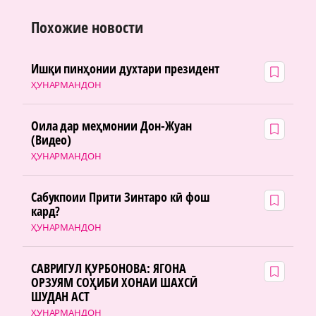
Похожие новости
Ишқи пинҳонии духтари президент
ҲУНАРМАНДОН
Оила дар меҳмонии Дон-Жуан
(Видео)
ҲУНАРМАНДОН
Сабукпоии Прити Зинтаро кӣ фош
кард?
ҲУНАРМАНДОН
САВРИГУЛ ҚУРБОНОВА: ЯГОНА
ОРЗУЯМ СОҲИБИ ХОНАИ ШАХСӢ
ШУДАН АСТ
ҲУНАРМАНДОН