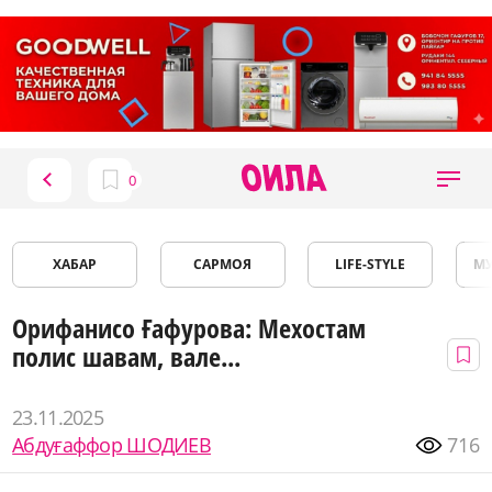
ХАБАР
САРМОЯ
LIFE-STYLE
М
Орифанисо Ғафурова: Мехостам
полис шавам, вале...
23.11.2025
Абдуғаффор ШОДИЕВ
716