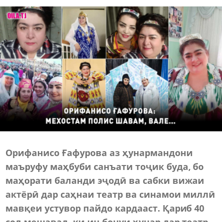
Орифанисо Ғафурова аз ҳунармандони
маъруфу маҳбуби санъати тоҷик буда, бо
маҳорати баланди эҷодӣ ва сабки вижаи
актёрӣ дар саҳнаи театр ва синамои миллӣ
мавқеи устувор пайдо кардааст. Қариб 40
сол мешавад, ки ин бонуи ҳунар дар театр