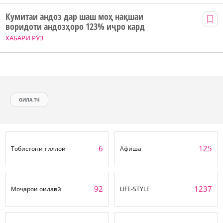
Кумитаи андоз дар шаш моҳ нақшаи
воридоти андозҳоро 123% иҷро кард
ХАБАРИ РӮЗ
ОИЛА.ТЧ
6
125
Тобистони тиллоӣ
Афиша
92
1237
Моҷарои оилавӣ
LIFE-STYLE