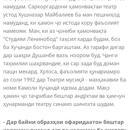
намудам. Саркоргардони ҳамонвақтаи театр
устод Хушназар Майбалиев ба ман пешниҳод
намуданд, ки ҳамон ҷо истода кору фаъолият
намеоям. Ман, ки аз ҷониби ҳамонвақта
"Студияи Ленинобод" таҳсил карда будам, боз
ба Хуҷанди бостон баргаштам. Аз тарафи дигар
дар шаҳри Душанбе вазъ ноором буд. Ҷанги
таҳмилии шаҳрвандие, ки сар зада буд доман
пащн мекард. Хулоса, фаъолияти ҳунариамро
аз соли 1992 дар Театри мусиқӣ - мазҳакавии ба
номи Камоли Хуҷандӣ идома додам. Маҳз
ҳамин ҷо таҷрибаи бештар андӯхтам ва ҳамчун
ҳунарманди театру синамо шинохта шудам.
- Дар байни образҳои офаридаатон бештар
кадомаш писанд аст ва кадомаш ба хислату