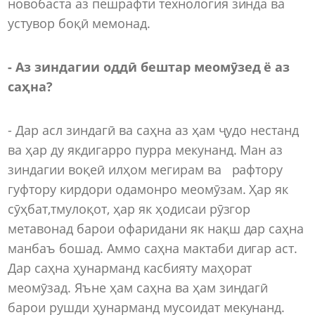
новобаста аз пешрафти технология зинда ва
устувор боқӣ мемонад.
- Аз зиндагии оддӣ бештар меомӯзед ё аз
саҳна?
- Дар асл зиндагӣ ва саҳна аз ҳам ҷудо нестанд
ва ҳар ду якдигарро пурра мекунанд. Ман аз
зиндагии воқеӣ илҳом мегирам ва рафтору
гуфтору кирдори одамонро меомӯзам. Ҳар як
сӯҳбат,тмулоқот, ҳар як ҳодисаи рӯзгор
метавонад барои офаридани як нақш дар саҳна
манбаъ бошад. Аммо саҳна мактаби дигар аст.
Дар саҳна ҳунарманд касбияту маҳорат
меомӯзад. Яъне ҳам саҳна ва ҳам зиндагӣ
барои рушди ҳунарманд мусоидат мекунанд.