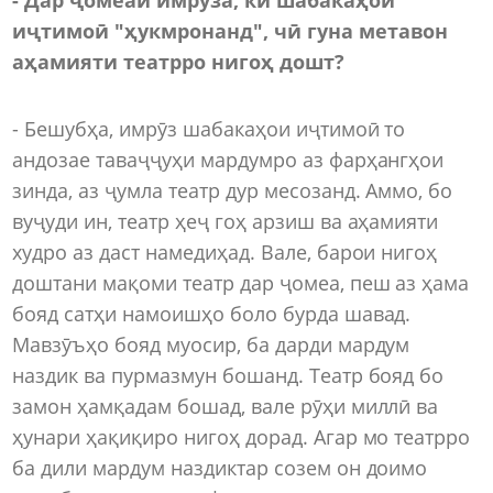
иҷтимоӣ "ҳукмронанд", чӣ гуна метавон
аҳамияти театрро нигоҳ дошт?
- Бешубҳа, имрӯз шабакаҳои иҷтимоӣ то
андозае таваҷҷуҳи мардумро аз фарҳангҳои
зинда, аз ҷумла театр дур месозанд. Аммо, бо
вуҷуди ин, театр ҳеҷ гоҳ арзиш ва аҳамияти
худро аз даст намедиҳад. Вале, барои нигоҳ
доштани мақоми театр дар ҷомеа, пеш аз ҳама
бояд сатҳи намоишҳо боло бурда шавад.
Мавзӯъҳо бояд муосир, ба дарди мардум
наздик ва пурмазмун бошанд. Театр бояд бо
замон ҳамқадам бошад, вале рӯҳи миллӣ ва
ҳунари ҳақиқиро нигоҳ дорад. Агар мо театрро
ба дили мардум наздиктар созем он доимо