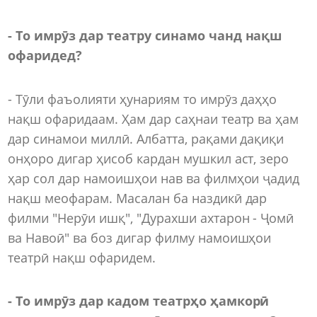
- То имрӯз дар театру синамо чанд нақш
офаридед?
- Тӯли фаъолияти ҳунариям то имрӯз даҳҳо
нақш офаридаам. Ҳам дар саҳнаи театр ва ҳам
дар синамои миллӣ. Албатта, рақами дақиқи
онҳоро дигар ҳисоб кардан мушкил аст, зеро
ҳар сол дар намоишҳои нав ва филмҳои ҷадид
нақш меофарам. Масалан ба наздикӣ дар
филми "Нерӯи ишқ", "Дурахши ахтарон - Ҷомӣ
ва Навоӣ" ва боз дигар филму намоишҳои
театрӣ нақш офаридем.
- То имрӯз дар кадом театрҳо ҳамкорӣ