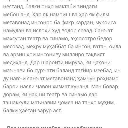
нестанд, балки онҳо мактаби зиндагӣ
мебошанд. Ҳар як намоиш ва ҳар як филм
метавонад инсонро ба фикр кардан, муқоиса
намудан ва ислоҳи худ водор созад. Санъат
махсусан театр ва синамо, эҳсосотро бедор
месозад, меҳру муҳаббат ба инсон, ватан, оила
ва арзишҳои инсониву миллиро тақвият
медиҳанд. Дар шароити имрӯза, ки ҷаҳони
маънавӣ бо суръати баланд тағйир меёбад, ин
ду навъи санъат метавонанд ҳамчун роҳнамо
барои насли ҷавон хизмат кунанд. Ман бовар
дорам, ки нақши театр ва синамо дар
ташаккули маънавии ҷомеа на танҳо муҳим,
балки ҳаётан зарур аст.
- Дар ҷомеаи имрӯза, ки шабакаҳои