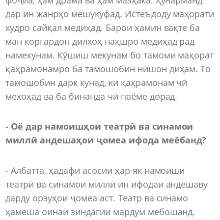
дар ин жанрҳо мешукуфад. Истеъдоду маҳорати
худро сайқал медиҳад. Барои ҳамин вақте ба
ман коргардон дилхоҳ нақшро медиҳад рад
намекунам. Кӯшиш мекунам бо тамоми маҳорат
қаҳрамонамро ба тамошобин нишон диҳам. То
тамошобин дарк кунад, ки қаҳрамонам чӣ
мехоҳад ва ба бинанда чӣ паёме дорад.
- Оё дар намоишҳои театрӣ ва синамои
миллӣ андешаҳои ҷомеа ифода меёбанд?
- Албатта, ҳадафи асосии ҳар як намоиши
театрӣ ва синамои миллӣ ин ифодаи андешаву
дарду орзуҳои ҷомеа аст. Театр ва синамо
ҳамеша оинаи зиндагии мардум мебошанд.