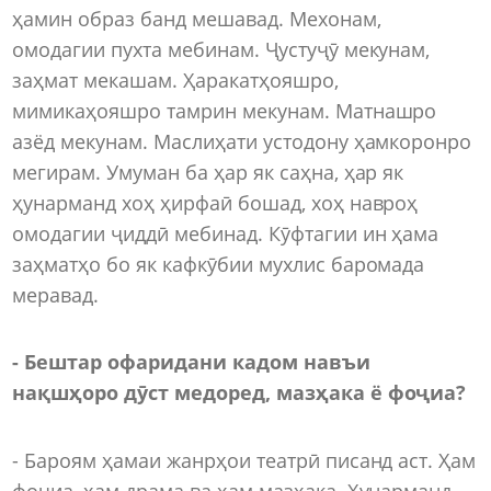
ҳамин образ банд мешавад. Мехонам,
омодагии пухта мебинам. Ҷустуҷӯ мекунам,
заҳмат мекашам. Ҳаракатҳояшро,
мимикаҳояшро тамрин мекунам. Матнашро
азёд мекунам. Маслиҳати устодону ҳамкоронро
мегирам. Умуман ба ҳар як саҳна, ҳар як
ҳунарманд хоҳ ҳирфаӣ бошад, хоҳ навроҳ
омодагии ҷиддӣ мебинад. Кӯфтагии ин ҳама
заҳматҳо бо як кафкӯбии мухлис баромада
меравад.
- Бештар офаридани кадом навъи
нақшҳоро дӯст медоред, мазҳака ё фоҷиа?
- Бароям ҳамаи жанрҳои театрӣ писанд аст. Ҳам
фоҷиа, ҳам драма ва ҳам мазҳака. Ҳунарманд