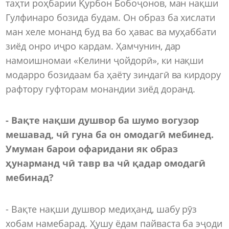
таҳти роҳбарии Қурбон Бобоҷонов, ман нақши
Гулфинаро бозида будам. Он образ ба хислати
ман хеле монанд буд ва бо ҳавас ва муҳаббати
зиёд онро иҷро кардам. Ҳамчунин, дар
намоишномаи «Келини ҷойдорӣ», ки нақши
модарро бозидаам ба ҳаёту зиндагӣ ва кирдору
рафтору гуфторам монандии зиёд доранд.
- Вақте нақши душвор ба шумо вогузор
мешавад, чӣ гуна ба он омодагӣ мебинед.
Умуман барои офаридани як образ
ҳунарманд чӣ тавр ва чӣ қадар омодагӣ
мебинад?
- Вақте нақши душвор медиҳанд, шабу рӯз
хобам намебарад. Ҳушу ёдам пайваста ба эҷоди