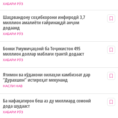
ХАБАРИ РӮЗ
Шаҳрвандону соҳибкорони инфиродӣ 3,7
миллион амалиёти ғайринақдӣ анҷом
додаанд
ХАБАРИ РӮЗ
Бонки Умумиҷаҳонӣ ба Тоҷикистон 495
миллион доллар маблағи грантӣ додааст
ХАБАРИ РӮЗ
Ятимон ва кӯдакони оилаҳои камбизоат дар
“Дурахшон” истироҳат мекунанд
НАСЛИ НАВ
Ба нафақагирон беш аз ду миллиард сомонӣ
дода шудааст
ХАБАРИ РӮЗ