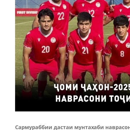
Сармураббии дастаи мунтахаби наврасон