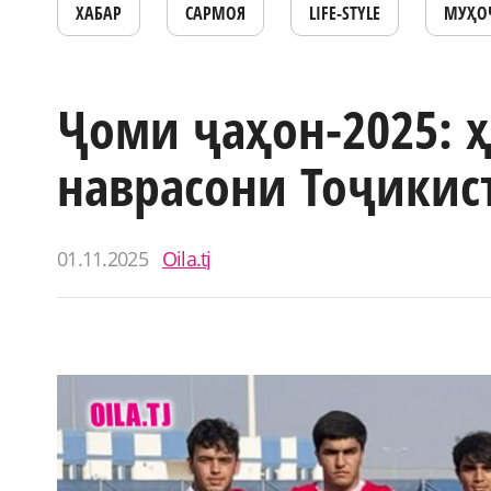
ХАБАР
САРМОЯ
LIFE-STYLE
МУҲО
Ҷоми ҷаҳон-2025: 
наврасони Тоҷикис
01.11.2025
Oila.tj