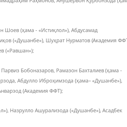
ммадраҳим Раҳмонов, Анӯшервон Қурбонзода (ҳам
 Шоев (ҳама - «Истиқлол»), Абдусамад
қов («Душанбе»), Шуҳрат Нурматов (Академия ФФТ
в («Равшан»);
Парвиз Бобоназаров, Рамазон Бахталиев (ҳама -
арзода, Абдулло Иброҳимзода (ҳама– «Душанбе»),
Анварзод (Академия ФФТ);
»), Назрулло Ашурализода («Душанбе»), Асадбек