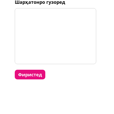
шарҳатонро гузоред
фиристед