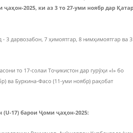
ҷаҳон-2025, ки аз 3 то 27-уми ноябр дар Қата
 - 3 дарвозабон, 7 ҳимоятгар, 8 нимҳимоятгар ва 3
сони то 17-солаи Тоҷикистон дар гурӯҳи «I» бо
бр) ва Буркина-Фасо (11-уми ноябр) рақобат
(U-17) барои Ҷоми ҷаҳон-2025: