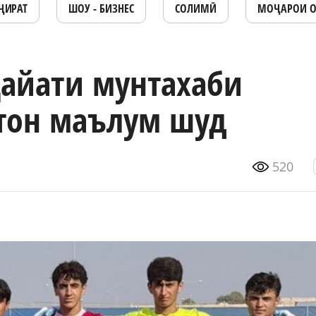
ҶИРАТ
ШОУ - БИЗНЕС
СОЛИМӢ
МОҶАРОИ 
ҳайати мунтахаби
тон маълум шуд
520