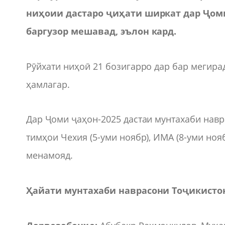
ниҳоии дастаро ҷиҳати ширкат дар Ҷоми 
баргузор мешавад, эълон кард.
Рӯйхати ниҳоӣ 21 бозигарро дар бар мегирад
ҳамлагар.
Дар Ҷоми ҷаҳон-2025 дастаи мунтахаби навра
тимҳои Чехия (5-уми ноябр), ИМА (8-уми ноя
менамояд.
Ҳайати мунтахаби наврасони Тоҷикистон 