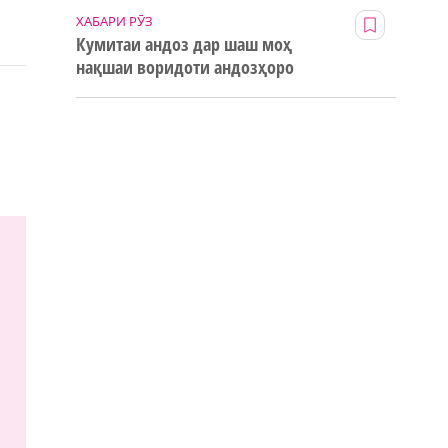
ХАБАРИ РӮЗ
Кумитаи андоз дар шаш моҳ
нақшаи воридоти андозҳоро
123% иҷро кард