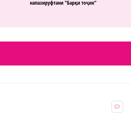
напазируфтани "Барқи тоҷик"