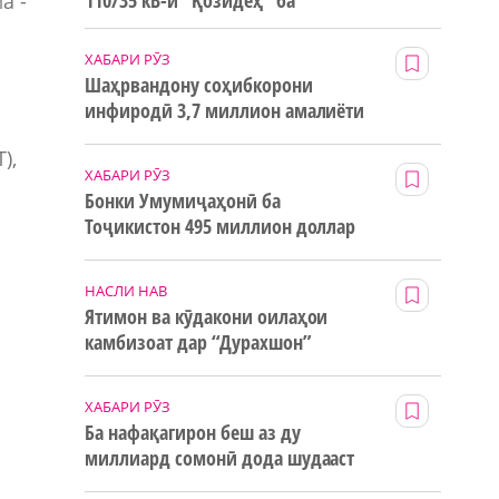
110/35 кВ-и “Қозидеҳ” ба
а -
истифода дода мешавад
ХАБАРИ РӮЗ
Шаҳрвандону соҳибкорони
инфиродӣ 3,7 миллион амалиёти
ғайринақдӣ анҷом додаанд
),
ХАБАРИ РӮЗ
Бонки Умумиҷаҳонӣ ба
Тоҷикистон 495 миллион доллар
маблағи грантӣ додааст
НАСЛИ НАВ
Ятимон ва кӯдакони оилаҳои
камбизоат дар “Дурахшон”
истироҳат мекунанд
ХАБАРИ РӮЗ
Ба нафақагирон беш аз ду
миллиард сомонӣ дода шудааст