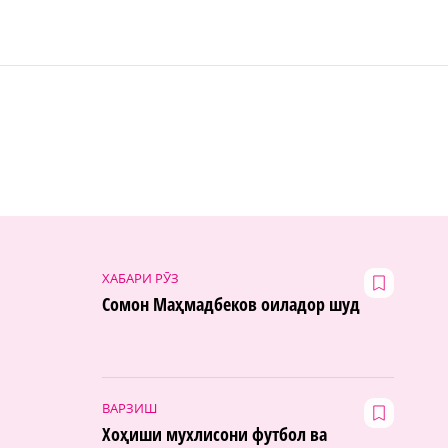
ХАБАРИ РӮЗ
Сомон Маҳмадбеков оиладор шуд
ВАРЗИШ
Хоҳиши мухлисони футбол ва