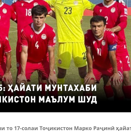
и то 17-солаи Тоҷикистон Марко Раҷинӣ ҳайа