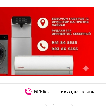
РОБИТА
ИМРӮЗ,
07 . 08 . 2026
▼