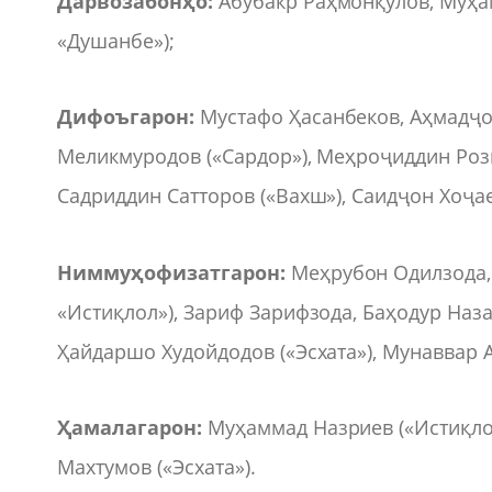
Дарвозабонҳо:
Абубакр Раҳмонқулов, Муҳа
«Душанбе»);
Дифоъгарон:
Мустафо Ҳасанбеков, Аҳмадҷон
Меликмуродов («Сардор»), Меҳроҷиддин Рози
Садриддин Сатторов («Вахш»), Саидҷон Хоҷае
Ниммуҳофизатгарон:
Меҳрубон Одилзода, 
«Истиқлол»), Зариф Зарифзода, Баҳодур Наз
Ҳайдаршо Худойдодов («Эсхата»), Мунаввар 
Ҳамалагарон:
Муҳаммад Назриев («Истиқлол
Махтумов («Эсхата»).