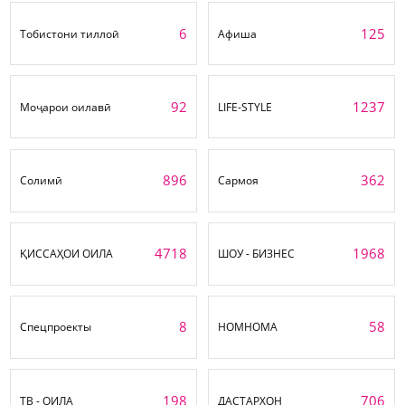
6
125
Тобистони тиллоӣ
Афиша
92
1237
Моҷарои оилавӣ
LIFE-STYLE
896
362
Солимӣ
Сармоя
4718
1968
ҚИССАҲОИ ОИЛА
ШОУ - БИЗНЕС
8
58
Спецпроекты
НОМНОМА
198
706
ТВ - ОИЛА
ДАСТАРХОН