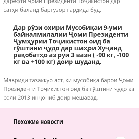
дарёфти Ҷоми Президенти Тоҷикистон дар
сатҳи баланд баргузор гардида буд.
Дар рӯзи охири Мусобиқаи 9-уми
байналмилалии Ҷоми Президенти
Ҷумҳурии Тоҷикистон оид ба
гӯштини ҷудо дар шаҳри Хуҷанд
рақобатҳо аз рӯи 3 вазн ( -90 кг, -100
кг ва +100 кг) доир шуданд.
Мавриди тазаккур аст, ки мусобиқа барои Ҷоми
Президенти Тоҷикистон оид ба гӯштини ҷудо аз
соли 2013 инҷониб доир мешавад.
Похожие новости