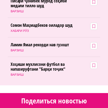
Писари Ҷонибек Мурод соҳиби
медали тилло шуд
ВАРЗИШ
Сомон Маҳмадбеков оиладор шуд
ХАБАРИ РӮЗ
Ламин Ямал рекорди нав гузошт
ВАРЗИШ
Хоҳиши мухлисони футбол ва
напазируфтани "Барқи тоҷик"
ВАРЗИШ
Поделиться новостью