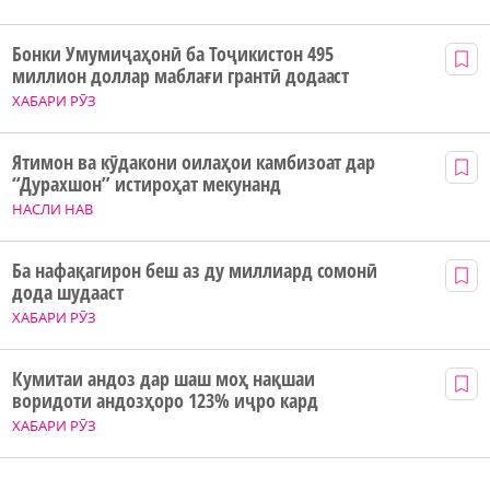
Бонки Умумиҷаҳонӣ ба Тоҷикистон 495
миллион доллар маблағи грантӣ додааст
ХАБАРИ РӮЗ
Ятимон ва кӯдакони оилаҳои камбизоат дар
“Дурахшон” истироҳат мекунанд
НАСЛИ НАВ
Ба нафақагирон беш аз ду миллиард сомонӣ
дода шудааст
ХАБАРИ РӮЗ
Кумитаи андоз дар шаш моҳ нақшаи
воридоти андозҳоро 123% иҷро кард
ХАБАРИ РӮЗ