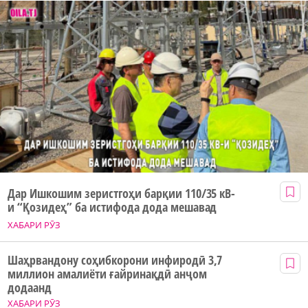
Дар Ишкошим зеристгоҳи барқии 110/35 кВ-
и “Қозидеҳ” ба истифода дода мешавад
ХАБАРИ РӮЗ
Шаҳрвандону соҳибкорони инфиродӣ 3,7
миллион амалиёти ғайринақдӣ анҷом
додаанд
ХАБАРИ РӮЗ