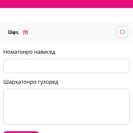
Шарҳ
(0)
номатонро нависед
шарҳатонро гузоред