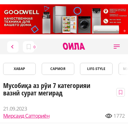
ХАБАР
САРМОЯ
LIFE-STYLE
М
Мусобиқа аз рӯи 7 категорияи
вазнӣ сурат мегирад
21.09.2023
Мирсаид Сатториён
1772