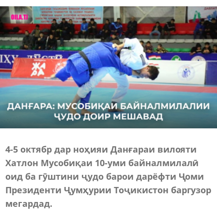
4-5 октябр дар ноҳияи Данғараи вилояти
Хатлон Мусобиқаи 10-уми байналмилалӣ
оид ба гӯштини ҷудо барои дарёфти Ҷоми
Президенти Ҷумҳурии Тоҷикистон баргузор
мегардад.