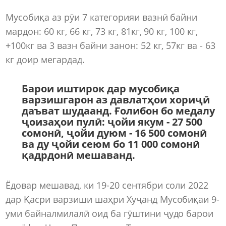
Мусобиқа аз рӯи 7 категорияи вазнӣ байни
мардон: 60 кг, 66 кг, 73 кг, 81кг, 90 кг, 100 кг,
+100кг ва 3 вазн байни занон: 52 кг, 57кг ва - 63
кг доир мегардад.
Барои иштирок дар мусобиқа
варзишгарон аз давлатҳои хориҷӣ
даъват шудаанд. Ғолибон бо медалу
ҷоизаҳои пулӣ: ҷойи якум - 27 500
сомонӣ, ҷойи дуюм - 16 500 сомонӣ
ва ду ҷойи сеюм бо 11 000 сомонӣ
қадрдонӣ мешаванд.
Ёдовар мешавад, ки 19-20 сентябри соли 2022
дар Қасри варзиши шаҳри Хуҷанд​ Мусобиқаи 9-
уми байналмилалӣ оид ба гӯштини ҷудо барои