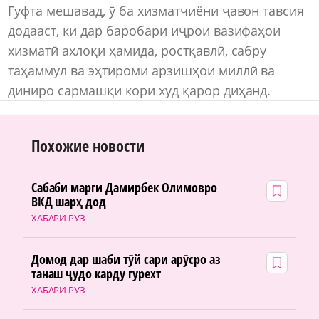
Гуфта мешавад, ӯ ба хизматчиёни ҷавон тавсия
додааст, ки дар баробари иҷрои вазифаҳои
хизматӣ ахлоқи ҳамида, ростқавлӣ, сабру
таҳаммул ва эҳтироми арзишҳои миллӣ ва
диниро сармашқи кори худ қарор диҳанд.
Похожие новости
Сабаби марги Дамирбек Олимовро
ВКД шарҳ дод
ХАБАРИ РӮЗ
Домод дар шаби тӯй сари арӯсро аз
танаш ҷудо карду гурехт
ХАБАРИ РӮЗ