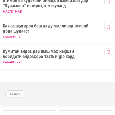
Ятимон ва кӯдакони оилаҳои камбизоат дар
“Дурахшон” истироҳат мекунанд
НАСЛИ НАВ
Ба нафақагирон беш аз ду миллиард сомонӣ
дода шудааст
ХАБАРИ РӮЗ
Кумитаи андоз дар шаш моҳ нақшаи
воридоти андозҳоро 123% иҷро кард
ХАБАРИ РӮЗ
ОИЛА.ТЧ