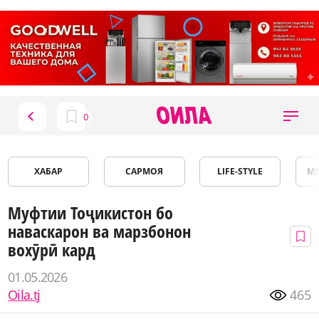
ХАБАР
САРМОЯ
LIFE-STYLE
М
Муфтии Тоҷикистон бо
наваскарон ва марзбонон
вохӯрӣ кард
01.05.2026
Oila.tj
465