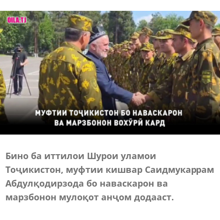
Б
ино ба иттилои Ш
урои уламои
Тоҷикистон, муфтии кишвар Саидмукаррам
Абду
лқодирзода бо наваскарон ва
марзбонон мулоқот анҷом додааст.