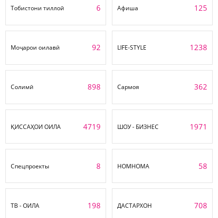
6
125
Тобистони тиллоӣ
Афиша
92
1238
Моҷарои оилавӣ
LIFE-STYLE
898
362
Солимӣ
Сармоя
4719
1971
ҚИССАҲОИ ОИЛА
ШОУ - БИЗНЕС
8
58
Спецпроекты
НОМНОМА
198
708
ТВ - ОИЛА
ДАСТАРХОН