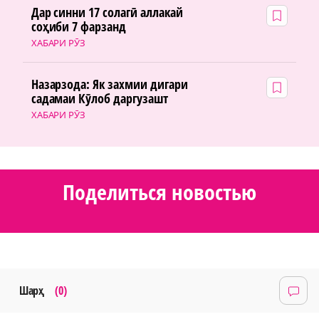
Дар синни 17 солагӣ аллакай
соҳиби 7 фарзанд
ХАБАРИ РӮЗ
Назарзода: Як захмии дигари
садамаи Кӯлоб даргузашт
ХАБАРИ РӮЗ
Поделиться новостью
Шарҳ
(0)