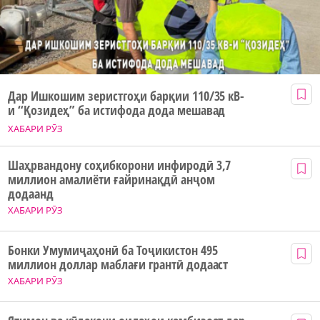
Дар Ишкошим зеристгоҳи барқии 110/35 кВ-
и “Қозидеҳ” ба истифода дода мешавад
ХАБАРИ РӮЗ
Шаҳрвандону соҳибкорони инфиродӣ 3,7
миллион амалиёти ғайринақдӣ анҷом
додаанд
ХАБАРИ РӮЗ
Бонки Умумиҷаҳонӣ ба Тоҷикистон 495
миллион доллар маблағи грантӣ додааст
ХАБАРИ РӮЗ