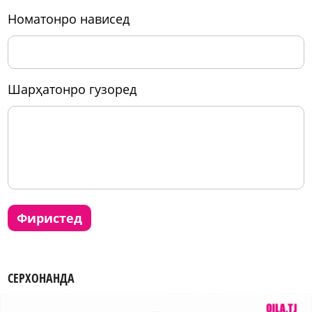
номатонро нависед
шарҳатонро гузоред
фиристед
СЕРХОНАНДА