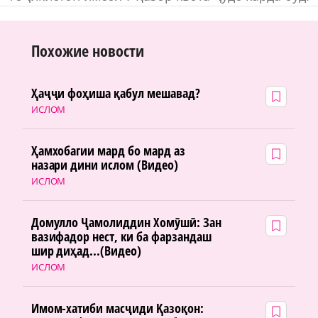
Похожие новости
Ҳаҷҷи фоҳиша қабул мешавад?
ИСЛОМ
Ҳамхобагии мард бо мард аз
назари дини ислом (Видео)
ИСЛОМ
Домулло Ҷамолиддин Хомӯшӣ: Зан
вазифадор нест, ки ба фарзандаш
шир диҳад...(Видео)
ИСЛОМ
Имом-хатиби масҷиди Қазоқон: