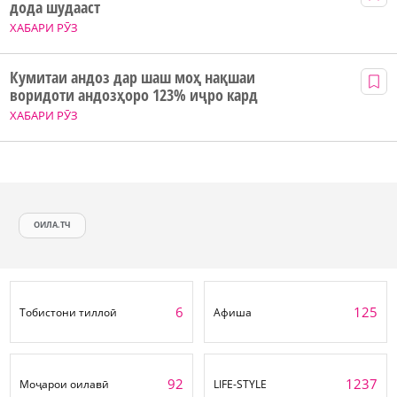
дода шудааст
ХАБАРИ РӮЗ
Кумитаи андоз дар шаш моҳ нақшаи
воридоти андозҳоро 123% иҷро кард
ХАБАРИ РӮЗ
ОИЛА.ТЧ
6
125
Тобистони тиллоӣ
Афиша
92
1237
Моҷарои оилавӣ
LIFE-STYLE