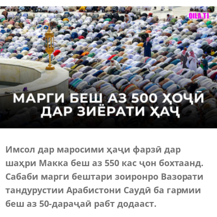
Имсол дар маросими ҳаҷи фарзӣ дар
шаҳри Макка беш аз 550 кас ҷон бохтаанд.
Сабаби марги бештари зоиронро Вазорати
тандурустии Арабистони Саудӣ ба гармии
беш аз 50-дараҷаӣ рабт додааст.