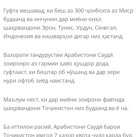
Гуфта мешавад, ки беш аз 300 ҷонбохта аз Миср
будаанд ва инчунин дар миёни онҳо
шаҳрвандони Эрон, Тунис, Урдун, Сенегал,
Индонезия ва кишварҳои дигар низ ҳастанд.
Вазорати тандурустии Арабистони Саудӣ
зоиронро аз гармии ҳаво ҳушдор дода,
гуфтааст, ки бештар об нӯшанд ва дар зери
нури офтоб зиёд наистанд.
Маълум нест, ки дар миёни зоирони фавтида
шаҳрвандони Тоҷикистон низ будаанд ва ё на.
Ба иттилои расмӣ, Арабистони Саудӣ барои
Тоҷикистон имсол 7 ҳазор квота ҷудо карда буд.