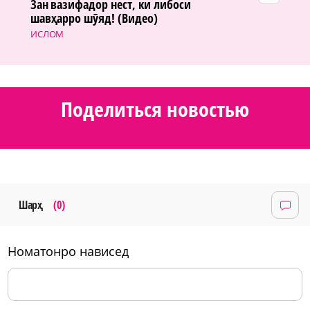
Зан вазифадор нест, ки либоси
шавҳарро шӯяд! (Видео)
ИСЛОМ
Поделиться новостью
Шарҳ
(0)
номатонро нависед