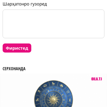
шарҳатонро гузоред
фиристед
СЕРХОНАНДА