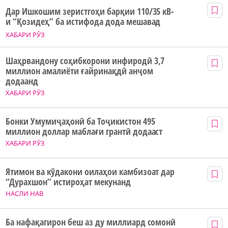
Дар Ишкошим зеристгоҳи барқии 110/35 кВ-
и “Қозидеҳ” ба истифода дода мешавад
ХАБАРИ РӮЗ
Шаҳрвандону соҳибкорони инфиродӣ 3,7
миллион амалиёти ғайринақдӣ анҷом
додаанд
ХАБАРИ РӮЗ
Бонки Умумиҷаҳонӣ ба Тоҷикистон 495
миллион доллар маблағи грантӣ додааст
ХАБАРИ РӮЗ
Ятимон ва кӯдакони оилаҳои камбизоат дар
“Дурахшон” истироҳат мекунанд
НАСЛИ НАВ
Ба нафақагирон беш аз ду миллиард сомонӣ