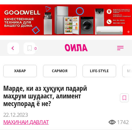
ХАБАР
САРМОЯ
LIFE-STYLE
М
Марде, ки аз ҳуқуқи падарӣ
маҳрум шудааст, алимент
месупорад ё не?
22.12.2023
МАҲИНАИ ДАВЛАТ
1742