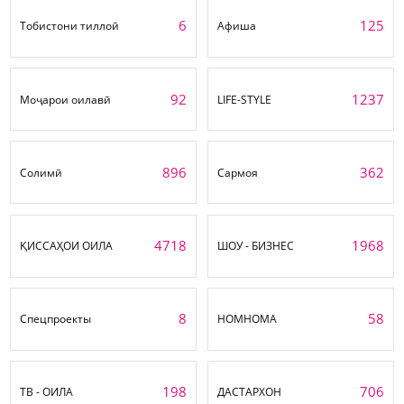
6
125
Тобистони тиллоӣ
Афиша
92
1237
Моҷарои оилавӣ
LIFE-STYLE
896
362
Солимӣ
Сармоя
4718
1968
ҚИССАҲОИ ОИЛА
ШОУ - БИЗНЕС
8
58
Спецпроекты
НОМНОМА
198
706
ТВ - ОИЛА
ДАСТАРХОН