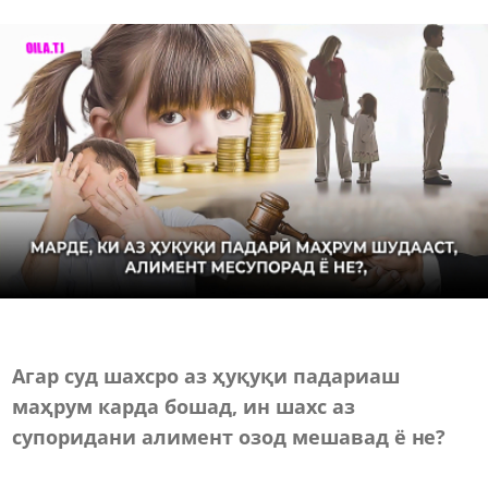
Агар суд шахсро аз ҳуқуқи падариаш
маҳрум карда бошад, ин шахс аз
супоридани алимент озод мешавад ё не?