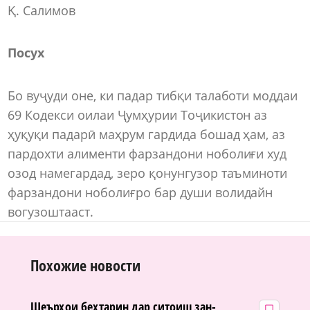
Қ. Салимов
Посух
Бо вуҷуди оне, ки падар тибқи талаботи моддаи
69 Кодекси оилаи Ҷумҳурии Тоҷикистон аз
ҳуқуқи падарӣ маҳрум гардида бошад ҳам, аз
пардохти алименти фарзандони ноболиғи худ
озод намегардад, зеро қонунгузор таъминоти
фарзандони ноболиғро бар души волидайн
вогузоштааст.
Похожие новости
Шеърҳои беҳтарин дар ситоиш зан-