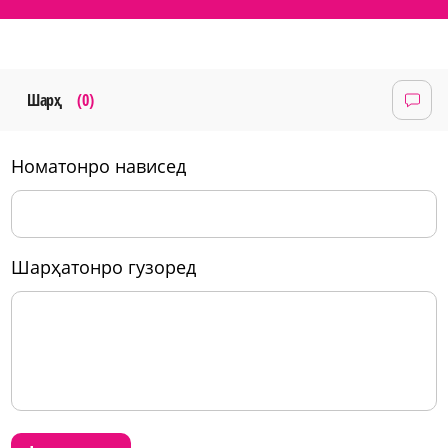
Шарҳ
(0)
номатонро нависед
шарҳатонро гузоред