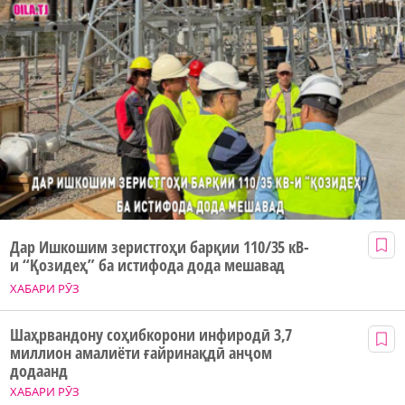
Дар Ишкошим зеристгоҳи барқии 110/35 кВ-
и “Қозидеҳ” ба истифода дода мешавад
ХАБАРИ РӮЗ
Шаҳрвандону соҳибкорони инфиродӣ 3,7
миллион амалиёти ғайринақдӣ анҷом
додаанд
ХАБАРИ РӮЗ