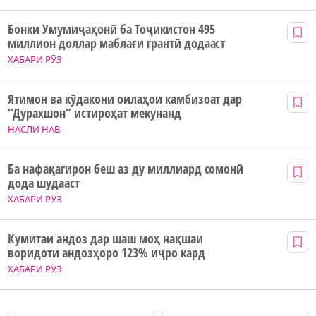
Бонки Умумиҷаҳонӣ ба Тоҷикистон 495
миллион доллар маблағи грантӣ додааст
ХАБАРИ РӮЗ
Ятимон ва кӯдакони оилаҳои камбизоат дар
“Дурахшон” истироҳат мекунанд
НАСЛИ НАВ
Ба нафақагирон беш аз ду миллиард сомонӣ
дода шудааст
ХАБАРИ РӮЗ
Кумитаи андоз дар шаш моҳ нақшаи
воридоти андозҳоро 123% иҷро кард
ХАБАРИ РӮЗ