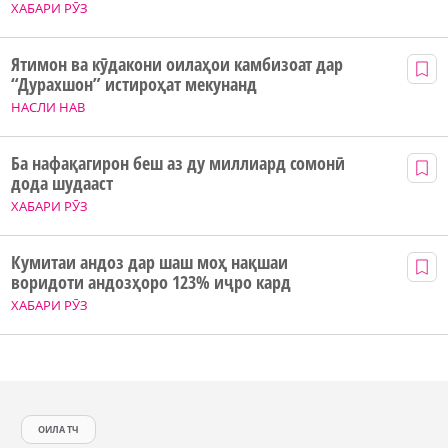
ХАБАРИ РӮЗ
Ятимон ва кӯдакони оилаҳои камбизоат дар
“Дурахшон” истироҳат мекунанд
НАСЛИ НАВ
Ба нафақагирон беш аз ду миллиард сомонӣ
дода шудааст
ХАБАРИ РӮЗ
Кумитаи андоз дар шаш моҳ нақшаи
воридоти андозҳоро 123% иҷро кард
ХАБАРИ РӮЗ
ОИЛА ТЧ