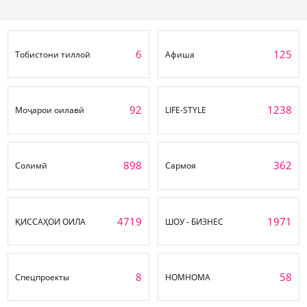
6
125
Тобистони тиллоӣ
Афиша
92
1238
Моҷарои оилавӣ
LIFE-STYLE
898
362
Солимӣ
Сармоя
4719
1971
ҚИССАҲОИ ОИЛА
ШОУ - БИЗНЕС
8
58
Спецпроекты
НОМНОМА