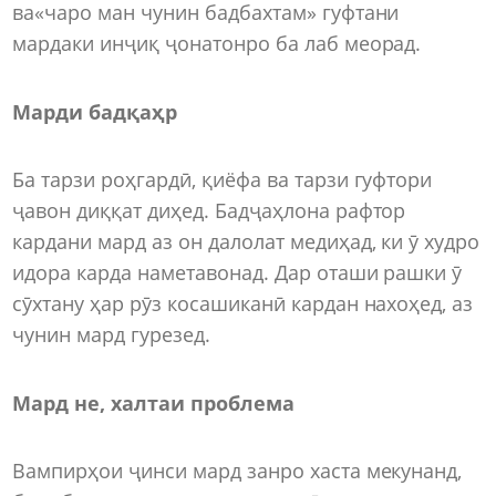
ва«чаро ман чунин бадбахтам» гуфтани
мардаки инҷиқ ҷонатонро ба лаб меорад.
Марди бадқаҳр
Ба тарзи роҳгардӣ, қиёфа ва тарзи гуфтори
ҷавон диққат диҳед. Бадҷаҳлона рафтор
кардани мард аз он далолат медиҳад, ки ӯ худро
идора карда наметавонад. Дар оташи рашки ӯ
сӯхтану ҳар рӯз косашиканӣ кардан нахоҳед, аз
чунин мард гурезед.
Мард не, халтаи проблема
Вампирҳои ҷинси мард занро хаста мекунанд,