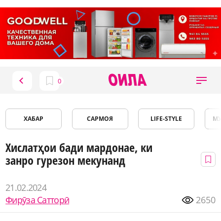
ХАБАР
САРМОЯ
LIFE-STYLE
М
Хислатҳои бади мардонае, ки
занро гурезон мекунанд
21.02.2024
Фирӯза Сатторӣ
2650