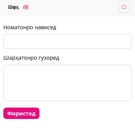
Шарҳ
(0)
номатонро нависед
шарҳатонро гузоред
фиристед