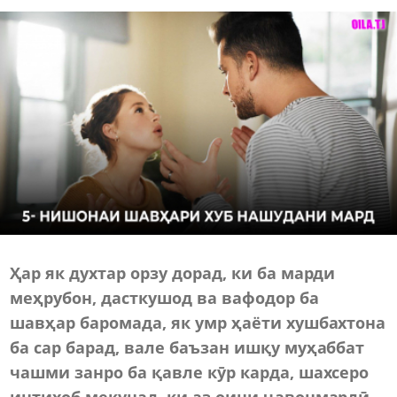
Ҳар як духтар орзу дорад, ки ба марди
меҳрубон, дасткушод ва вафодор ба
шавҳар баромада, як умр ҳаёти хушбахтона
ба сар барад, вале баъзан ишқу муҳаббат
чашми занро ба қавле кӯр карда, шахсеро
интихоб мекунад, ки аз оини ҷавонмардӣ