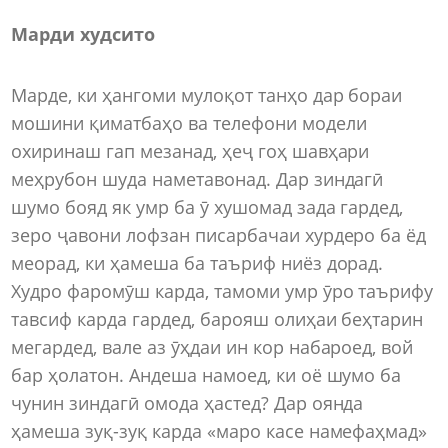
Марди худсито
Марде, ки ҳангоми мулоқот танҳо дар бораи
мошини қиматбаҳо ва телефони модели
охиринаш гап мезанад, ҳеҷ гоҳ шавҳари
меҳрубон шуда наметавонад. Дар зиндагӣ
шумо бояд як умр ба ӯ хушомад зада гардед,
зеро ҷавони лофзан писарбачаи хурдеро ба ёд
меорад, ки ҳамеша ба таъриф ниёз дорад.
Худро фаромӯш карда, тамоми умр ӯро таърифу
тавсиф карда гардед, барояш олиҳаи беҳтарин
мегардед, вале аз ӯҳдаи ин кор набароед, вой
бар ҳолатон. Андеша намоед, ки оё шумо ба
чунин зиндагӣ омода ҳастед? Дар оянда
ҳамеша зуқ-зуқ карда «маро касе намефаҳмад»