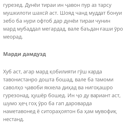
гурезед. Дунёи тираи ин ҷавон пур аз тарсу
мушкилоти шахсӣ аст. Шояд чанд муддат бонуи
зебо ба нури офтоб дар дунёи тираи чунин
мард мубаддал мегардад, вале баъдан ғаши ӯро
меорад.
Марди дамдузд
Хуб аст, агар мард қобилияти гӯш карда
тавонистанро дошта бошад, вале ба тамоми
саволҳо ҷавоби якхела диҳад ва нигоҳашро
гурезонад, ҳушёр бошед. Ин ҷо ду вариант аст,
шумо ҳеҷ гоҳ ӯро ба гап дароварда
наметавонед ё ситораҳоятон ба ҳам мувофиқ
нестанд.