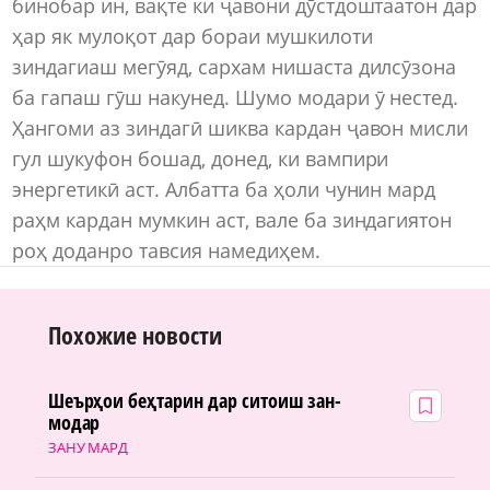
бинобар ин, вақте ки ҷавони дӯстдоштаатон дар
ҳар як мулоқот дар бораи мушкилоти
зиндагиаш мегӯяд, сархам нишаста дилсӯзона
ба гапаш гӯш накунед. Шумо модари ӯ нестед.
Ҳангоми аз зиндагӣ шиква кардан ҷавон мисли
гул шукуфон бошад, донед, ки вампири
энергетикӣ аст. Албатта ба ҳоли чунин мард
раҳм кардан мумкин аст, вале ба зиндагиятон
роҳ доданро тавсия намедиҳем.
Похожие новости
Шеърҳои беҳтарин дар ситоиш зан-
модар
ЗАНУ МАРД