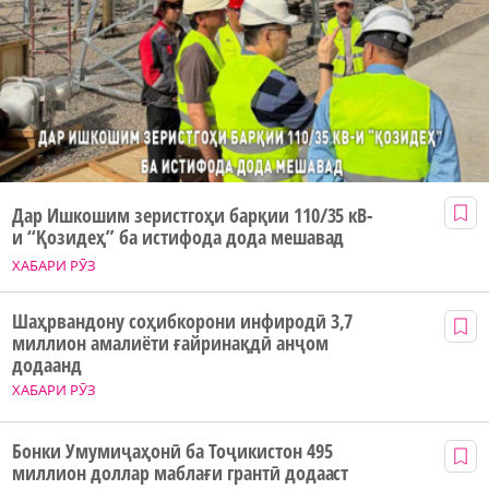
Дар Ишкошим зеристгоҳи барқии 110/35 кВ-
и “Қозидеҳ” ба истифода дода мешавад
ХАБАРИ РӮЗ
Шаҳрвандону соҳибкорони инфиродӣ 3,7
миллион амалиёти ғайринақдӣ анҷом
додаанд
ХАБАРИ РӮЗ
Бонки Умумиҷаҳонӣ ба Тоҷикистон 495
миллион доллар маблағи грантӣ додааст