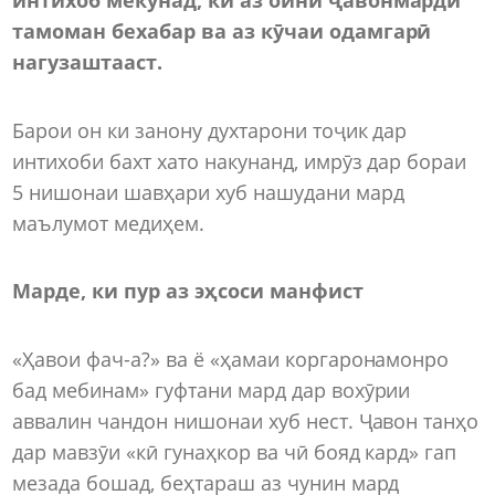
тамоман бехабар ва аз кӯчаи одамгарӣ
нагузаштааст.
Барои он ки занону духтарони тоҷик дар
интихоби бахт хато накунанд, имрӯз дар бораи
5 нишонаи шавҳари хуб нашудани мард
маълумот медиҳем.
Марде, ки пур аз эҳсоси манфист
«Ҳавои фач-а?» ва ё «ҳамаи коргаронамонро
бад мебинам» гуфтани мард дар вохӯрии
аввалин чандон нишонаи хуб нест. Ҷавон танҳо
дар мавзӯи «кӣ гунаҳкор ва чӣ бояд кард» гап
мезада бошад, беҳтараш аз чунин мард