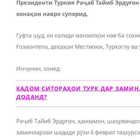
Президенти Туркия Раҷаб Тайиб Эрдуғон
хонаҳои навро супорид.
Гуфта шуд, ки калиди манзилҳои нав ба сок
Ғозионтепа, деҳаҳои Местхююк, Туркоглу в
Инчунин, хонед:
КАДОМ СИТОРАҲОИ ТУРК ДАР ЗАМИН
ДОДАНД?
Раҷаб Тайиб Эрдуғон, ҳамзамон, шаҳрвандонр
заминларзаи шадиди рӯзи 6 феврал таҳкурси