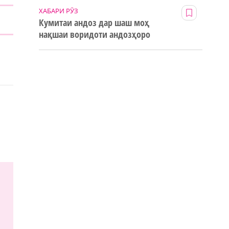
ХАБАРИ РӮЗ
Кумитаи андоз дар шаш моҳ
нақшаи воридоти андозҳоро
123% иҷро кард