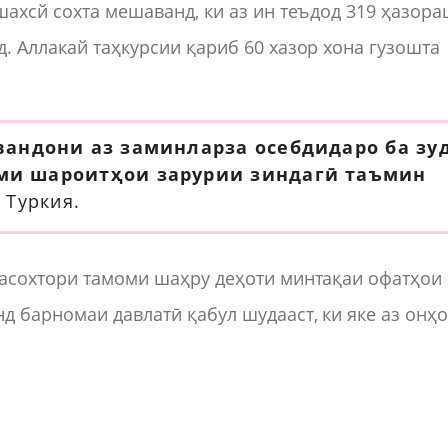
шахсй сохта мешаванд, ки аз ин теъдод 319 ҳазор
. Аллакай таҳкурсии қариб 60 хазор хона гузошта
вандони аз заминларза осебдидаро ба зу
оми шароитҳои зарурии зиндагӣ таъмин
 Туркия.
расохтори тамоми шаҳру деҳоти минтақаи офатҳои
д барномаи давлатӣ қабул шудааст, ки яке аз онҳ