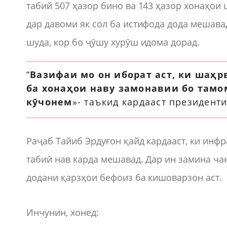
табий 507 ҳазор бино ва 143 ҳазор хонаҳои 
дар давоми як сол ба истифода дода мешавад
шуда, кор бо ҷӯшу хурӯш идома дорад.
“
Вазифаи мо он иборат аст, ки шаҳр
ба хонаҳои наву замонавии бо там
кӯчонем
»- таъкид кардааст президенти
Раҷаб Тайиб Эрдуғон қайд кардааст, ки инф
табиӣ нав карда мешавад. Дар ин замина чан
додани қарзҳои бефоиз ба кишоварзон аст.
Инчунин, хонед: