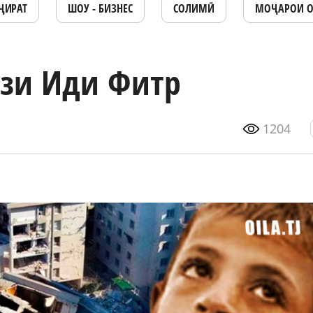
ҶИРАТ
ШОУ - БИЗНЕС
СОЛИМӢ
МОҶАРОИ 
ӯзи Иди Фитр
1204