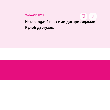
ХАБАРИ РӮЗ
Назарзода: Як захмии дигари садамаи
Кӯлоб даргузашт