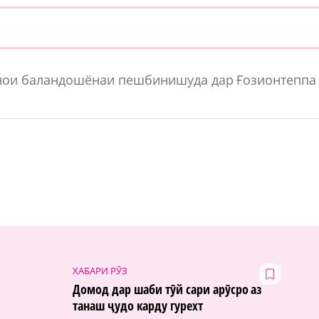
бинои баландошёнаи пешбинишуда дар Ғозионтеппа
ХАБАРИ РӮЗ
Домод дар шаби тӯй сари арӯсро аз
танаш ҷудо карду гурехт