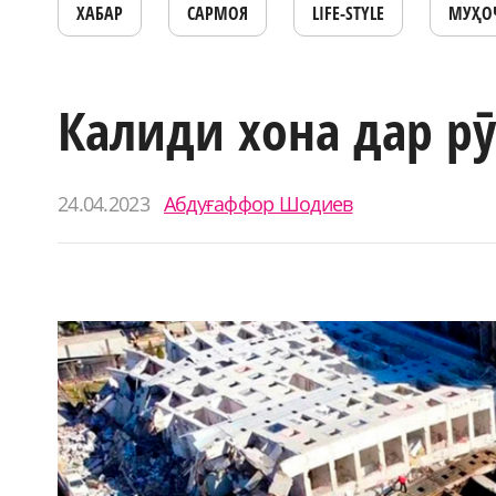
ХАБАР
САРМОЯ
LIFE-STYLE
МУҲО
Калиди хона дар р
24.04.2023
Абдуғаффор Шодиев