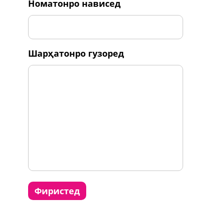
номатонро нависед
шарҳатонро гузоред
фиристед