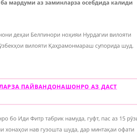
 ба мардуми аз заминларза осебдида калиди
инони деҳаи Белпинори ноҳияи Нурдагии вилояти
а ӯзбекҳои вилояти Қаҳрамонмараш супорида шуд.
ЛАРЗА ПАЙВАНДОНАШОНРО АЗ ДАСТ
о бо Иди Фитр табрик намуда, гуфт, пас аз 15 рӯз
и хонаҳои нав гузошта шуда, дар минтақаи офати