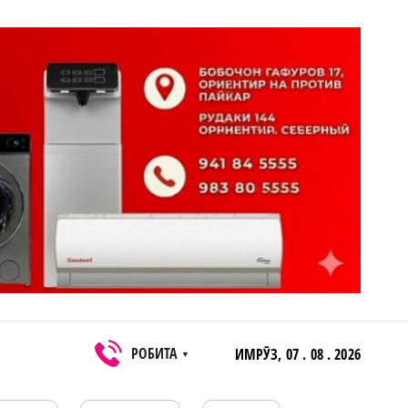
РОБИТА
ИМРӮЗ,
07 . 08 . 2026
▼