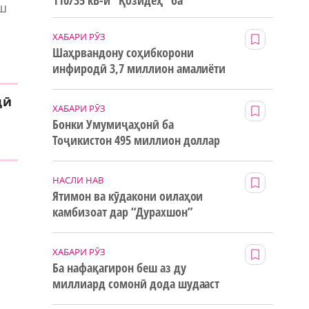
110/35 кВ-и “Қозидеҳ” ба
аш
истифода дода мешавад
ХАБАРИ РӮЗ
Шаҳрвандону соҳибкорони
инфиродӣ 3,7 миллион амалиёти
ғайринақдӣ анҷом додаанд
дӣ
ХАБАРИ РӮЗ
Бонки Умумиҷаҳонӣ ба
Тоҷикистон 495 миллион доллар
маблағи грантӣ додааст
НАСЛИ НАВ
Ятимон ва кӯдакони оилаҳои
камбизоат дар “Дурахшон”
о
истироҳат мекунанд
ХАБАРИ РӮЗ
Ба нафақагирон беш аз ду
миллиард сомонӣ дода шудааст