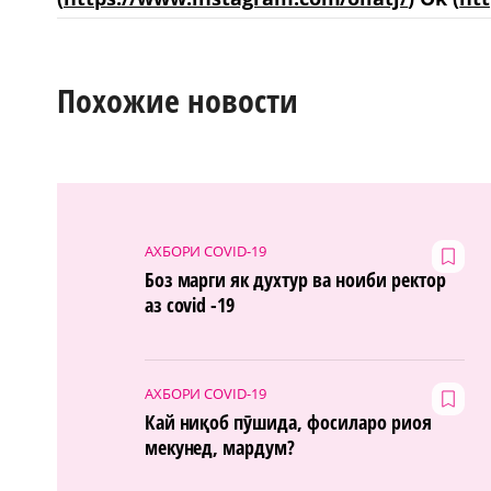
Похожие новости
АХБОРИ COVID-19
Боз марги як духтур ва ноиби ректор
аз covid -19
АХБОРИ COVID-19
Кай ниқоб пӯшида, фосиларо риоя
мекунед, мардум?