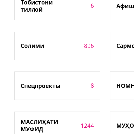
Тобистони
6
Афиш
тиллоӣ
896
Солимӣ
Сарм
8
Спецпроекты
НОМ
МАСЛИҲАТИ
1244
МУҲО
МУФИД