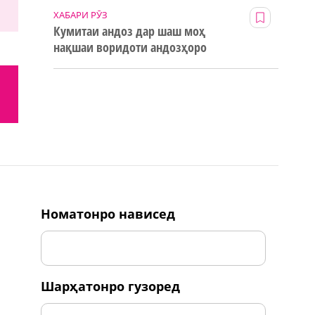
ХАБАРИ РӮЗ
Кумитаи андоз дар шаш моҳ
нақшаи воридоти андозҳоро
123% иҷро кард
номатонро нависед
шарҳатонро гузоред