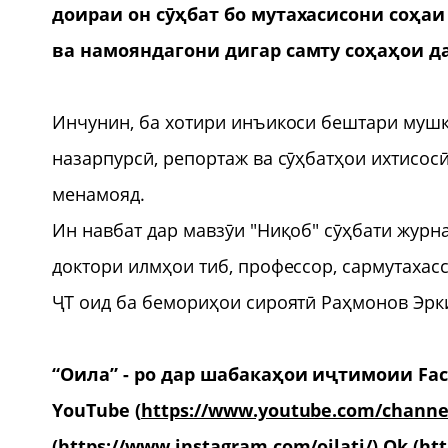
доираи он сӯҳбат бо мутахасисони соҳаи
ва намояндагони дигар самту соҳаҳои д
Инчунин, ба хотири инъикоси бештари муш
назарпурсӣ, репортаж ва сӯҳбатҳои ихтисосӣ
менамояд.
Ин навбат дар мавзӯи "Ниқоб" сӯҳбати журн
доктори илмҳои тиб, профессор, сармутахас
ҶТ оид ба бемориҳои сироятӣ Раҳмонов Эрк
“Оила” - ро дар шабакаҳои иҷтимоии Fac
YouTube (
https://www.youtube.com/channe
(
https://www.instagram.com/oilatj/
) Ok (
htt