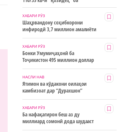
110/35 кВ-и “Қозидеҳ” ба
истифода дода мешавад
ХАБАРИ РӮЗ
Шаҳрвандону соҳибкорони
инфиродӣ 3,7 миллион амалиёти
ғайринақдӣ анҷом додаанд
ХАБАРИ РӮЗ
Бонки Умумиҷаҳонӣ ба
Тоҷикистон 495 миллион доллар
маблағи грантӣ додааст
НАСЛИ НАВ
Ятимон ва кӯдакони оилаҳои
камбизоат дар “Дурахшон”
истироҳат мекунанд
ХАБАРИ РӮЗ
Ба нафақагирон беш аз ду
миллиард сомонӣ дода шудааст