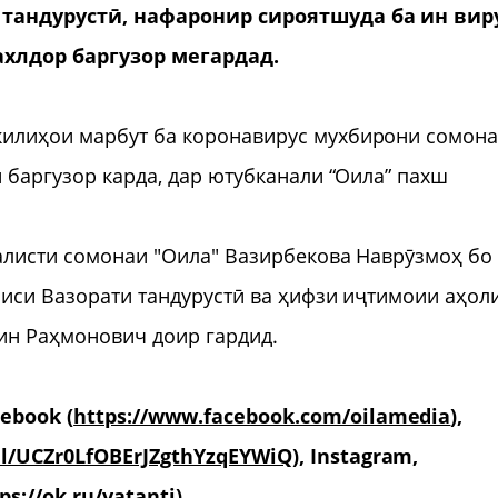
 тандурустӣ, нафаронир сироятшуда ба ин вир
ахлдор баргузор мегардад.
килиҳои марбут ба коронавирус мухбирони сомон
 баргузор карда, дар ютубканали “Оила” пахш
алисти сомонаи "Оила" Вазирбекова Наврӯзмоҳ бо
сиси Вазорати тандурустӣ ва ҳифзи иҷтимоии аҳол
ин Раҳмонович доир гардид.
ebook (
https://www.facebook.com/oilamedia
),
l/UCZr0LfOBErJZgthYzqEYWiQ
), Instagram,
ps://ok.ru/vatantj
)