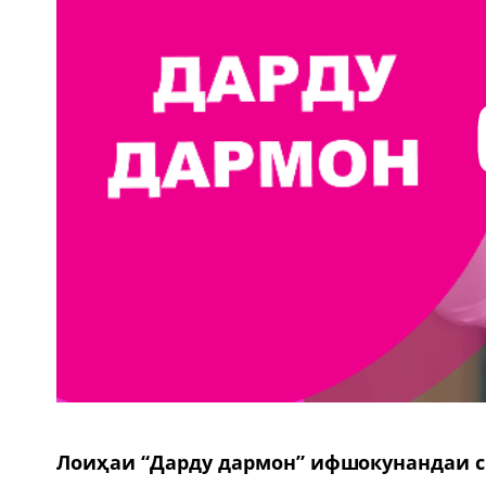
Лоиҳаи “Дарду дармон” ифшокунандаи си