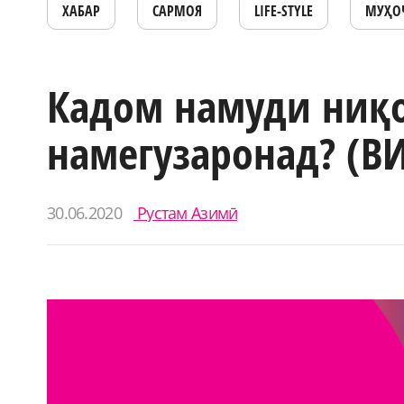
ХАБАР
САРМОЯ
LIFE-STYLE
МУҲО
Кадом намуди ниқо
намегузаронад? (В
30.06.2020
Рустам Азимӣ