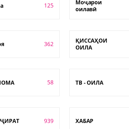
Моҷарои
125
а
оилавӣ
ҚИССАҲОИ
362
оя
ОИЛА
58
НОМА
ТВ - ОИЛА
939
ҶИРАТ
ХАБАР