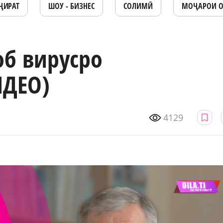
ҶИРАТ
ШОУ - БИЗНЕС
СОЛИМӢ
МОҶАРОИ 
б вирусро
ИДЕО)
4129