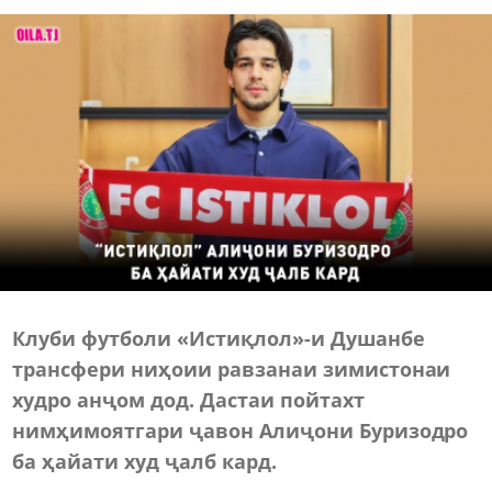
Клуби футболи «Истиқлол»-и Душанбе
трансфери ниҳоии равзанаи зимистонаи
худро анҷом дод. Дастаи пойтахт
нимҳимоятгари ҷавон Алиҷони Буризодро
ба ҳайати худ ҷалб кард.