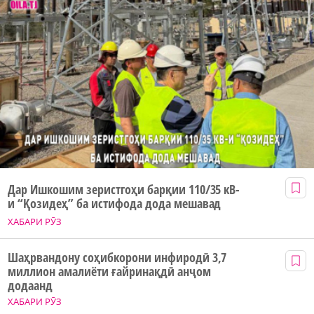
Дар Ишкошим зеристгоҳи барқии 110/35 кВ-
и “Қозидеҳ” ба истифода дода мешавад
ХАБАРИ РӮЗ
Шаҳрвандону соҳибкорони инфиродӣ 3,7
миллион амалиёти ғайринақдӣ анҷом
додаанд
ХАБАРИ РӮЗ