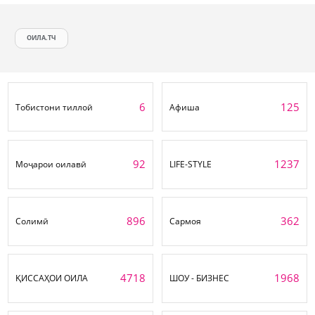
ОИЛА.ТЧ
6
125
Тобистони тиллоӣ
Афиша
92
1237
Моҷарои оилавӣ
LIFE-STYLE
896
362
Солимӣ
Сармоя
4718
1968
ҚИССАҲОИ ОИЛА
ШОУ - БИЗНЕС