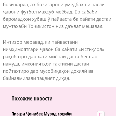
бозӣ карда, аз бозигарони умедбахши насли
ҷавони футбол маҳсуб меёбад. Бо сабаби
баромадҳои хубаш ӯ пайваста ба ҳайати дастаи
мунтахаби Тоҷикистон низ даъват мешавад.
Интизор меравад, ки пайвастани
нимҳимоятгари ҷавон ба ҳайати «Истиқлол»
рақобатро дар хати миёнаи даста бештар
намуда, имкониятҳои тактикии дастаи
пойтахтиро дар мусобиқаҳои дохилӣ ва
байналмилалӣ тақвият диҳад.
Похожие новости
Писари Ҷонибек Мурод соҳиби