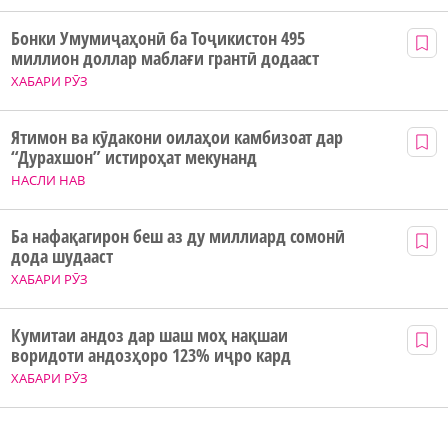
Бонки Умумиҷаҳонӣ ба Тоҷикистон 495
миллион доллар маблағи грантӣ додааст
ХАБАРИ РӮЗ
Ятимон ва кӯдакони оилаҳои камбизоат дар
“Дурахшон” истироҳат мекунанд
НАСЛИ НАВ
Ба нафақагирон беш аз ду миллиард сомонӣ
дода шудааст
ХАБАРИ РӮЗ
Кумитаи андоз дар шаш моҳ нақшаи
воридоти андозҳоро 123% иҷро кард
ХАБАРИ РӮЗ