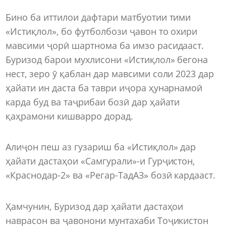
Бино ба иттилои дафтари матбуотии тими
«Истиқлол», бо футболбози ҷавон то охири
мавсими ҷорӣ шартнома ба имзо расидааст.
Буризод барои мухлисони «Истиқлол» бегона
нест, зеро ӯ қаблан дар мавсими соли 2023 дар
ҳайати ин даста ба таври иҷора ҳунарнамоӣ
карда буд ва таҷрибаи бозӣ дар ҳайати
қаҳрамони кишварро дорад.
Алиҷон пеш аз гузариш ба «Истиқлол» дар
ҳайати дастаҳои «Самгурали»-и Гурҷистон,
«Краснодар-2» ва «Регар-ТадАЗ» бозӣ кардааст.
Ҳамчунин, Буризод дар ҳайати дастаҳои
наврасон ва ҷавонони мунтахаби Тоҷикистон