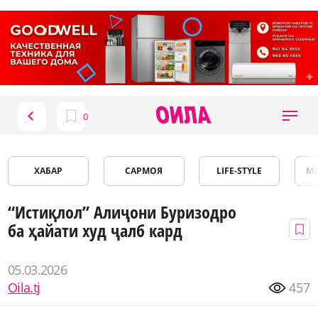
ХАБАР
САРМОЯ
LIFE-STYLE
М
“Истиқлол” Алиҷони Буризодро
ба ҳайати худ ҷалб кард
05.03.2026
Oila.tj
457