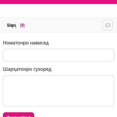
Шарҳ
(0)
номатонро нависед
шарҳатонро гузоред