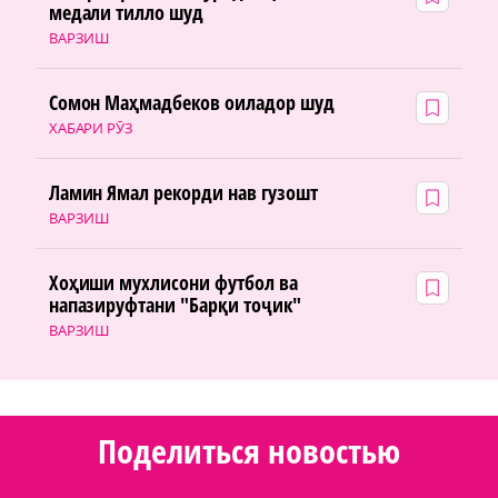
медали тилло шуд
ВАРЗИШ
Сомон Маҳмадбеков оиладор шуд
ХАБАРИ РӮЗ
Ламин Ямал рекорди нав гузошт
ВАРЗИШ
Хоҳиши мухлисони футбол ва
напазируфтани "Барқи тоҷик"
ВАРЗИШ
Поделиться новостью