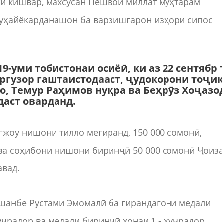
ти кишвар, махсусан Пешвои миллат муҳтарам
уҳайёкарданашон ба варзишгарон изҳори сипос
9-уми тобистонаи осиёӣ, ки аз 22 сентябр 
ргузор гаштаистодааст, ҷудокорони тоҷик
, Темур Раҳимов нуқра ва Беҳрӯз Хоҷазо
даст оварданд.
гжоу нишони тилло мегиранд, 150 000 сомонӣ,
ва соҳибони нишони биринҷӣ 50 000 сомонӣ Ҷоиз
авад.
шанбе Рустами Эмомалӣ ба гирандагони медали
ҳуҷрадор ва медали биринҷӣ хонаи 1 - ҳуҷрадор