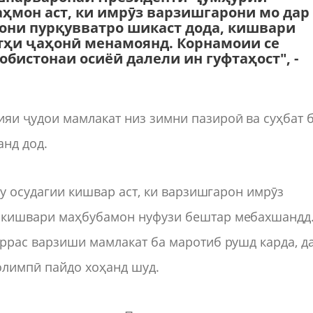
ҳмон аст, ки имрӯз варзишгарони мо дар
ни пурқувватро шикаст дода, кишвари
тҳи ҷаҳонӣ менамоянд. Корнамоии се
обистонаи осиёӣ далели ин гуфтаҳост", -
яи ҷудои мамлакат низ зимни пазироӣ ва суҳбат 
нд дод.
ву осудагии кишвар аст, ки варзишгарон имрӯз
 кишвари маҳбубамон нуфузи бештар мебахшандд
ррас варзиши мамлакат ба маротиб рушд карда, д
олимпӣ пайдо хоҳанд шуд.