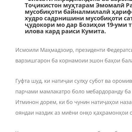
Тоҷикистон муҳтарам Эмомалӣ Ра
мусобиқоти байналмилалӣ ҳарифо
худро садрнишини мусобиқоти са
ҷудокори мо дар Бозиҳои 19-уми т
илова кард раиси Кумита.
Исмоили Маҳмадзоир, президенти Федератси
варзишгарон ба корнамоии эшон баҳои бала
Гуфта шуд, ки натиҷаи сулҳу субот ва ороми
парчами мамлакатро боло мебардоранду ба
Итминон дорем, ки бо чунин натиҷаҳои наза
ояндаи наздик аз миёни онҳо қаҳрамонҳои 