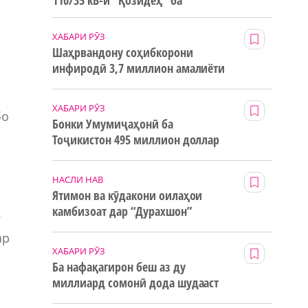
110/35 кВ-и “Қозидеҳ” ба
истифода дода мешавад
ХАБАРИ РӮЗ
Шаҳрвандону соҳибкорони
инфиродӣ 3,7 миллион амалиёти
ғайринақдӣ анҷом додаанд
ХАБАРИ РӮЗ
бо
Бонки Умумиҷаҳонӣ ба
Тоҷикистон 495 миллион доллар
маблағи грантӣ додааст
НАСЛИ НАВ
Ятимон ва кӯдакони оилаҳои
камбизоат дар “Дурахшон”
.
истироҳат мекунанд
ар
ХАБАРИ РӮЗ
Ба нафақагирон беш аз ду
миллиард сомонӣ дода шудааст