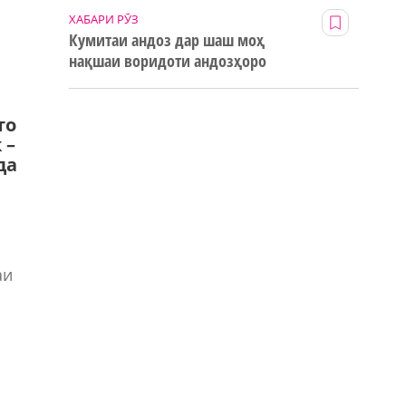
ХАБАРИ РӮЗ
Кумитаи андоз дар шаш моҳ
нақшаи воридоти андозҳоро
123% иҷро кард
то
 –
да
аи