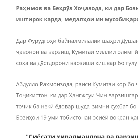
Раҳимов ва Беҳрӯз Хоҷазода, ки дар Бо
иштирок карда, медалҳои ин мусобиқаро 
Дар Фурудгоҳи байналмилалии шаҳри Душан
ҷавонон ва варзиш, Кумитаи миллии олимпӣ
соҳа ва дӯстдорони варзиши кишвар бо гулу
Абдулло Раҳмонзода, раиси Кумитаи кор бо
Тоҷикистон, ки дар Ҳангжоуи Чин варзишга
тоҷик ба некӣ ёдовар шуда, зимни суҳбат бо
Бозиҳои 19-уми тобистонаи осиёӣ воқеан ҳа
"Сиёсати хирадмандона ва варз