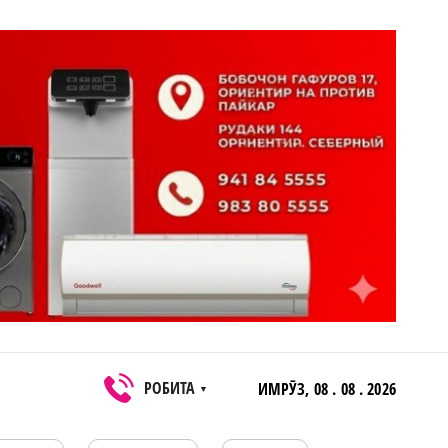
РОБИТА
ИМРӮЗ,
08 . 08 . 2026
▼