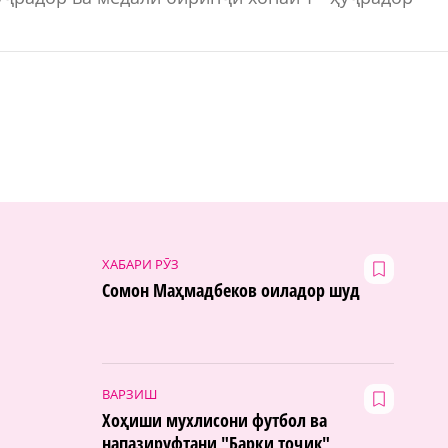
ХАБАРИ РӮЗ
Сомон Маҳмадбеков оиладор шуд
ВАРЗИШ
Хоҳиши мухлисони футбол ва
напазируфтани "Барқи тоҷик"