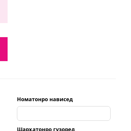
номатонро нависед
шарҳатонро гузоред