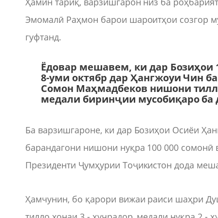
Ҳамин тариқ, варзишгарон низ ба роҳбария
Эмомалӣ Раҳмон барои шароитҳои созгор м
гуфтанд.
Ёдовар мешавем, ки дар Бозиҳои 1
8-уми октябр дар Ҳангжоуи Чин ба
Сомон Маҳмадбеков нишони тилло
медали биринҷии мусобиқаро ба 
Ба варзишгароне, ки дар Бозиҳои Осиёи Ҳан
барандагони нишони нуқра 100 000 сомонӣ 
Президенти Ҷумҳурии Тоҷикистон дода меш
Ҳамчунин, бо қарори вижаи раиси шаҳри Ду
тилло хонаи 3 - ҳуҷрадор, медали нуқра 2 - 