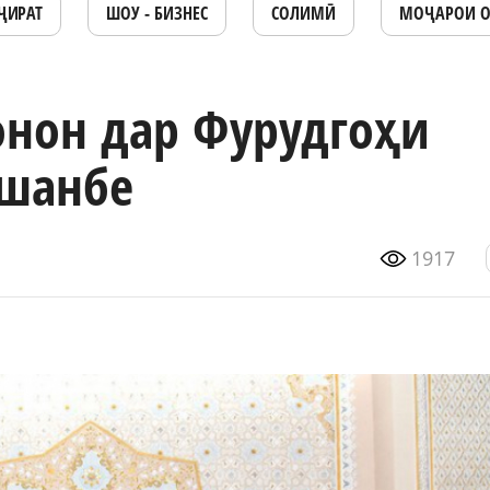
ҶИРАТ
ШОУ - БИЗНЕС
СОЛИМӢ
МОҶАРОИ 
нон дар Фурудгоҳи
шанбе
1917