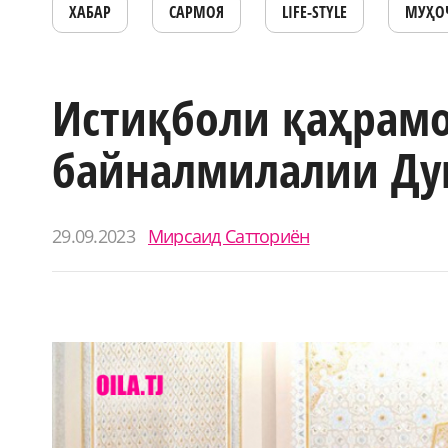
ХАБАР
САРМОЯ
LIFE-STYLE
МУҲО
Истиқболи қаҳрамо
байналмилалии Ду
29.09.2023
Мирсаид Сатториён