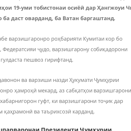
зиҳои 19-уми тобистонаи осиёӣ дар Ҳангжоуи 
ба даст оварданд, ба Ватан баргаштанд.
бе варзишгаронро роҳбарияти Кумитаи кор бо
, Федератсияи ҷудо, варзишгарону собиқадорони
 гулдаста пешвоз гирифтанд.
 ҷавонон ва варзиши назди Ҳукумати Ҷумҳурии
ронро ҳамроҳӣ мекард, аз сабқатҳои варзишгарон
 хабарнигорон гуфт, ки варзишгарони тоҷик дар
м қаҳрамонӣ ва таърихсозӣ карданд.
ишпарваронаи Президенти Ҷумҳурии