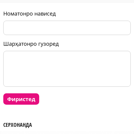
номатонро нависед
шарҳатонро гузоред
фиристед
СЕРХОНАНДА