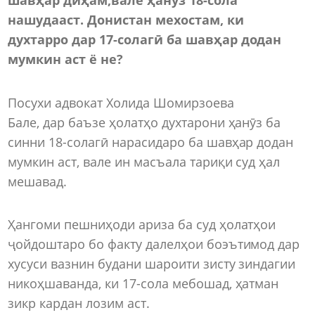
нашудааст. Донистан мехостам, ки
духтарро дар 17-солагӣ ба шавҳар додан
мумкин аст ё не?
Посухи адвокат Холида Шомирзоева
Бале, дар баъзе ҳолатҳо духтарони ҳанӯз ба
синни 18-солагӣ нарасидаро ба шавҳар додан
мумкин аст, вале ин масъала тариқи суд ҳал
мешавад.
Ҳангоми пешниҳоди ариза ба суд ҳолатҳои
ҷойдоштаро бо факту далелҳои боэътимод дар
хусуси вазнин будани шароити зисту зиндагии
никоҳшаванда, ки 17-сола мебошад, ҳатман
зикр кардан лозим аст.