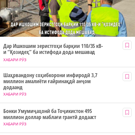
Дар Ишкошим зеристгоҳи барқии 110/35 кВ-
и “Қозидеҳ” ба истифода дода мешавад
ХАБАРИ РӮЗ
Шаҳрвандону соҳибкорони инфиродӣ 3,7
миллион амалиёти ғайринақдӣ анҷом
додаанд
ХАБАРИ РӮЗ
Бонки Умумиҷаҳонӣ ба Тоҷикистон 495
миллион доллар маблағи грантӣ додааст
ХАБАРИ РӮЗ