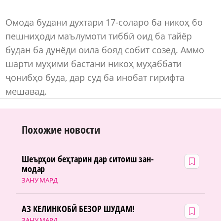
Омода будани духтари 17-соларо ба никоҳ бо
пешниҳоди маълумоти тиббӣ оид ба тайёр
будан ба дунёди оила бояд собит созед. Аммо
шарти муҳими бастани никоҳ муҳаббати
ҷонибҳо буда, дар суд ба инобат гирифта
мешавад.
Похожие новости
Шеърҳои беҳтарин дар ситоиш зан-
модар
ЗАНУ МАРД
АЗ КЕЛИНКОБӢ БЕЗОР ШУДАМ!
ЗАНУ МАРД