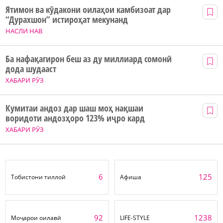
Ятимон ва кӯдакони оилаҳои камбизоат дар
“Дурахшон” истироҳат мекунанд
НАСЛИ НАВ
Ба нафақагирон беш аз ду миллиард сомонӣ
дода шудааст
ХАБАРИ РӮЗ
Кумитаи андоз дар шаш моҳ нақшаи
воридоти андозҳоро 123% иҷро кард
ХАБАРИ РӮЗ
6
125
Тобистони тиллоӣ
Афиша
92
1238
Моҷарои оилавӣ
LIFE-STYLE