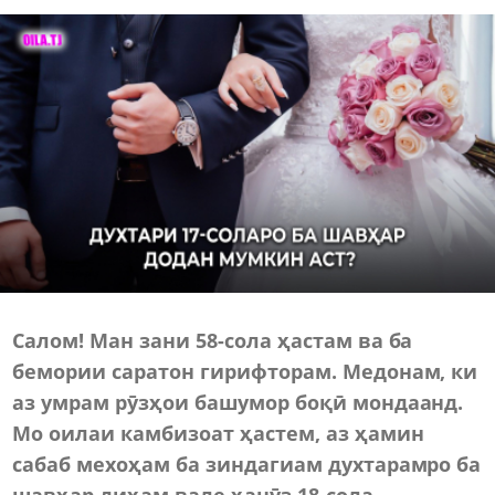
Салом! Ман зани 58-сола ҳастам ва ба
бемории саратон гирифторам. Медонам, ки
аз умрам рӯзҳои башумор боқӣ мондаанд.
Мо оилаи камбизоат ҳастем, аз ҳамин
сабаб мехоҳам ба зиндагиам духтарамро ба
шавҳар диҳам,вале ҳанӯз 18-сола