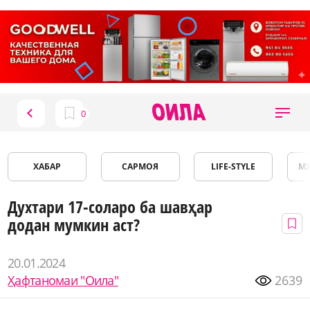
ХАБАР
САРМОЯ
LIFE-STYLE
М
Духтари 17-соларо ба шавҳар
додан мумкин аст?
20.01.2024
Ҳафтаномаи "Оила"
2639