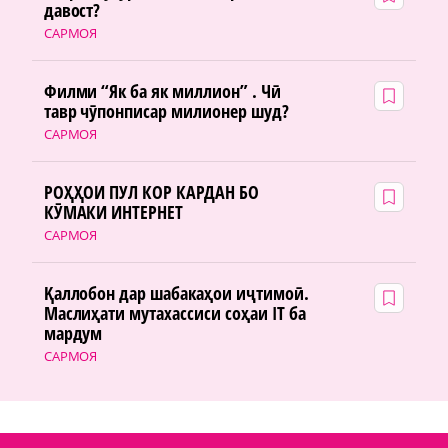
давост?
САРМОЯ
Филми “Як ба як миллион” . Чӣ
тавр чӯпонписар милионер шуд?
САРМОЯ
РОҲҲОИ ПУЛ КОР КАРДАН БО
КӮМАКИ ИНТЕРНЕТ
САРМОЯ
Қаллобон дар шабакаҳои иҷтимоӣ.
Маслиҳати мутахассиси соҳаи IT ба
мардум
САРМОЯ