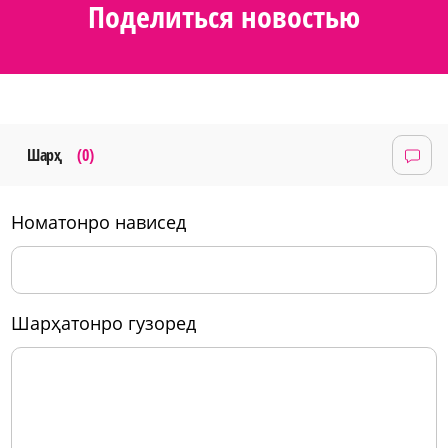
Поделиться новостью
Шарҳ
(0)
номатонро нависед
шарҳатонро гузоред