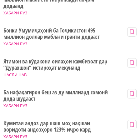
додаанд
ХАБАРИ РӮЗ
Бонки Умумиҷаҳонӣ ба Тоҷикистон 495
миллион доллар маблағи грантӣ додааст
ХАБАРИ РӮЗ
Ятимон ва кӯдакони оилаҳои камбизоат дар
“Дурахшон” истироҳат мекунанд
НАСЛИ НАВ
Ба нафақагирон беш аз ду миллиард сомонӣ
дода шудааст
ХАБАРИ РӮЗ
Кумитаи андоз дар шаш моҳ нақшаи
воридоти андозҳоро 123% иҷро кард
ХАБАРИ РӮЗ