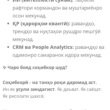
рафтори кормандон ва муштариёнро
осон мекунад.
ҚР (қарорҳои квантӣ):
равандҳо,
трендҳо ва нуқтаҳои рушдро пешгӯӣ
мекунад.
CRM
ва
People
Analytics
:
равандҳо ва
одамонро самаранок идора мекунад.
✨
Чаро бояд соҳибкор шуд?
Соҳибкорӣ - на танҳо роҳи даромад аст.
Ин як
усули зиндагист
. Як даъват. Як саёҳат.
Як рисолати шахсӣ.