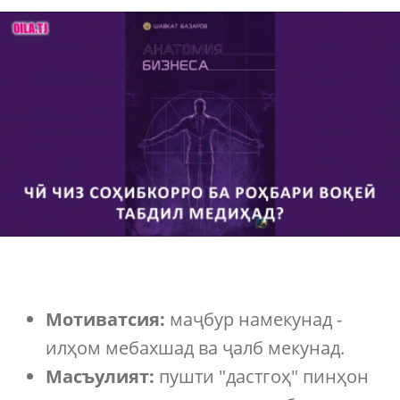
Мотиватсия:
маҷбур намекунад -
илҳом мебахшад ва ҷалб мекунад.
Масъулият:
пушти "дастгоҳ" пинҳон