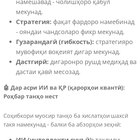
намешавад - чолишҳоро қабул
мекунад.
Стратегия:
фақат фардоро намебинад
- ояндаи чандсоларо фикр мекунад.
Гузарандагӣ (гибкость):
стратегияро
мувофиқи воқеият дигар мекунад.
Дастгирӣ:
дигаронро рушд медиҳад ва
дастаи қавӣ месозад.
🤖
Дар асри ИИ ва ҚР (
қ
арорҳои
к
вантӣ):
Р
о
ҳбар танҳо нест
Соҳибкори муосир танҳо ба хислатҳои шахсӣ
такя намекунад - балки ба абзорҳои зеҳнӣ:
ИИ (интеллекти сунъӣ):
таҳлили