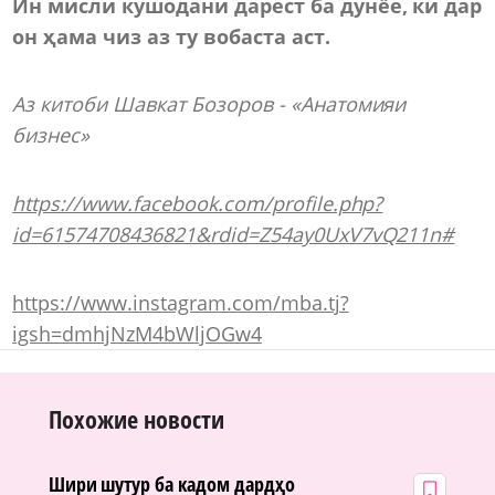
Ин мисли кушодани дарест ба дунёе, ки дар
он ҳама чиз аз ту вобаста аст.
Аз китоби Шавкат Бозоров - «Анатомияи
бизнес»
https://www.facebook.com/profile.php?
id=61574708436821&rdid=Z54ay0UxV7vQ211n#
https://www.instagram.com/mba.tj?
igsh=dmhjNzM4bWljOGw4
Похожие новости
Шири шутур ба кадом дардҳо