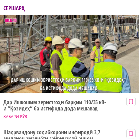
СЕРШАРҲ
Дар Ишкошим зеристгоҳи барқии 110/35 кВ-
и “Қозидеҳ” ба истифода дода мешавад
ХАБАРИ РӮЗ
Шаҳрвандону соҳибкорони инфиродӣ 3,7
миллион амалиёти ғайринақдӣ анҷом