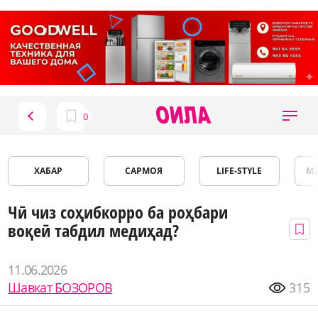
ХАБАР
САРМОЯ
LIFE-STYLE
М
Чӣ чиз соҳибкорро ба роҳбари
воқеӣ табдил медиҳад?
11.06.2026
Шавкат БОЗОРОВ
315