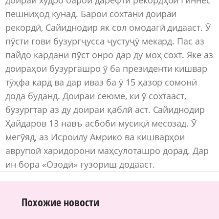
пешниҳод кунад. Барои сохтани доираи
рекордӣ, Сайиднодир як сол омодагӣ дидааст. Ӯ
пӯсти гови бузургҷусса ҷустуҷӯ мекард. Пас аз
пайдо кардани пӯст онро дар ду моҳ сохт. Яке аз
доираҳои бузургашро ӯ ба президенти кишвар
тӯҳфа кард ва дар иваз ба ӯ 15 ҳазор сомонӣ
дода буданд. Доираи сеюме, ки ӯ сохтааст,
бузургтар аз ду доираи қаблӣ аст. Сайиднодир
Ҳайдаров 13 навъ асбоби мусиқӣ месозад. Ӯ
мегӯяд, аз Исроилу Амрико ва кишварҳои
аврупоӣ харидорони маҳсулоташро дорад. Дар
ин бора «Озодӣ» гузориш додааст.
Похожие новости