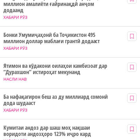
миллион амалиёти ғайринақдӣ анҷом
додаанд
ХАБАРИ РӮЗ
Бонки Умумиҷаҳонӣ ба Тоҷикистон 495
миллион доллар маблағи грантӣ додааст
ХАБАРИ РӮЗ
Ятимон ва кӯдакони оилаҳои камбизоат дар
“Дурахшон” истироҳат мекунанд
НАСЛИ НАВ
Ба нафақагирон беш аз ду миллиард сомонӣ
дода шудааст
ХАБАРИ РӮЗ
Кумитаи андоз дар шаш моҳ нақшаи
воридоти андозҳоро 123% иҷро кард