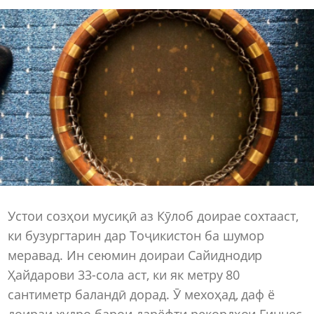
Устои созҳои мусиқӣ аз Кӯлоб доирае сохтааст,
ки бузургтарин дар Тоҷикистон ба шумор
меравад. Ин сеюмин доираи Сайиднодир
Ҳайдарови 33-сола аст, ки як метру 80
сантиметр баландӣ дорад. Ӯ мехоҳад, даф ё
доираи худро барои дарёфти рекордҳои Гиннес