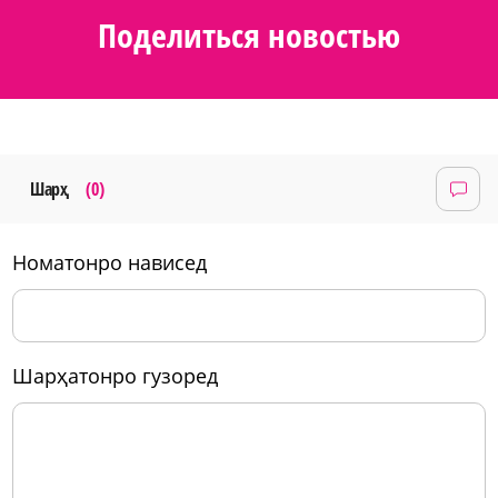
Поделиться новостью
Шарҳ
(0)
номатонро нависед
шарҳатонро гузоред