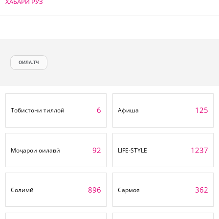
ХАБАРИ РӮЗ
ОИЛА.ТЧ
6
125
Тобистони тиллоӣ
Афиша
92
1237
Моҷарои оилавӣ
LIFE-STYLE
896
362
Солимӣ
Сармоя