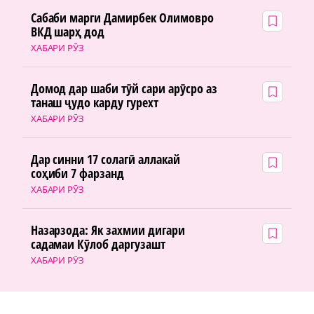
Сабаби марги Дамирбек Олимовро
ВКД шарҳ дод
ХАБАРИ РӮЗ
Домод дар шаби тӯй сари арӯсро аз
танаш ҷудо карду гурехт
ХАБАРИ РӮЗ
Дар синни 17 солагӣ аллакай
соҳиби 7 фарзанд
ХАБАРИ РӮЗ
Назарзода: Як захмии дигари
садамаи Кӯлоб даргузашт
ХАБАРИ РӮЗ