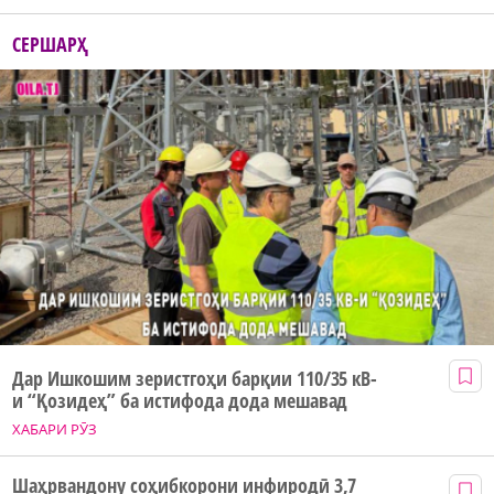
СЕРШАРҲ
Дар Ишкошим зеристгоҳи барқии 110/35 кВ-
и “Қозидеҳ” ба истифода дода мешавад
ХАБАРИ РӮЗ
Шаҳрвандону соҳибкорони инфиродӣ 3,7