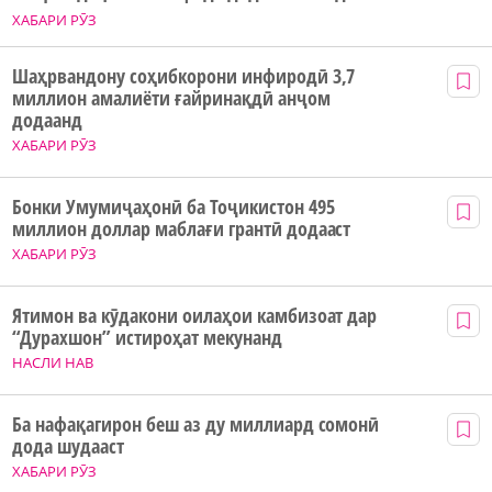
ХАБАРИ РӮЗ
Шаҳрвандону соҳибкорони инфиродӣ 3,7
миллион амалиёти ғайринақдӣ анҷом
додаанд
ХАБАРИ РӮЗ
Бонки Умумиҷаҳонӣ ба Тоҷикистон 495
миллион доллар маблағи грантӣ додааст
ХАБАРИ РӮЗ
Ятимон ва кӯдакони оилаҳои камбизоат дар
“Дурахшон” истироҳат мекунанд
НАСЛИ НАВ
Ба нафақагирон беш аз ду миллиард сомонӣ
дода шудааст
ХАБАРИ РӮЗ