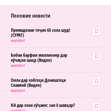
Похожие новости
Примадонаи тоҷик 65 сола шуд!
(СУРАТ)
ФАРОҒАТ
Бобои барфии миллионер дар
кӯчаҳои шаҳр (Видео)
ФАРОҒАТ
Оила дар хобгоҳи Донишгоҳи
Славянӣ (Видео)
ФАРОҒАТ
Кӣ дар хона хӯҷаин: зан ё шавҳар?
ФАРОҒАТ