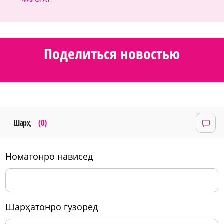
Поделиться новостью
Шарҳ
(0)
номатонро нависед
шарҳатонро гузоред