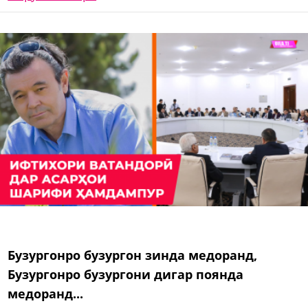
Бузургонро бузургон зинда медоранд,
Бузургонро бузургони дигар поянда
медоранд...