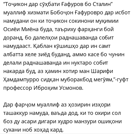
“Тоҷикон дар сӯҳбати Ғафуров бо Сталин”
муаллиф хизмати Бобоҷон Ғафуровро дар исбот
намудани он ки тоҷикон сокинони муқимии
Осиёи Миёна буда, таъриху фарҳанги бой
доранд, бо далелҳои раднашаванда собит
намудааст. Қаблан кӯшишҳо дар ин самт
албатта хеле зиёд буданд, аммо касе бо чунин
делали раднашаванда ин нуктаро собит
накарда буд, аз ҳамин хотир ман Шарифи
Ҳамдампурро сидқан муборакбод мегӯям,”-гуфт
профессор Иброҳим Усмонов.
Дар фарҷом муаллиф аз ҳозирин изҳори
ташаккур намуда, ваъда дод, ки то охири сол
боз ду асари дигари худро манзури ошиқони
сухани ноб хоҳад кард.