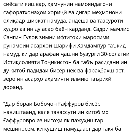
сиёсати кишвар, ҳамчунин намояндагони
сафоратхонаҳои хориҷӣ ва дигар меҳмонони
олиқадр ширкат намуда, андеша ва таасуроти
худро аз ин ду асар баён карданд. Садри маҷлис
Сангин Гулов зимни ифтитоҳи маросими
рӯнамоии асарҳои Шарифи Ҳамдампур таъкид
намуд, ки дар арафаи ҷашни бузурги 30-солагии
Истиқлолияти Тоҷикистон ба табъ расидани ин
ду китоб падидаи бисёр нек ва фараҳбахш аст,
зеро ин асарҳо аҳамияти илмию таърихӣ
доранд.
“Дар бораи Бобоҷон Ғаффуров бисёр
навиштаанд, вале тавассути ин китоб мо
Ғаффуровро аз нигоҳи як пажуҳишгар
мешиносем, ки кӯшиш намудааст дар такя ба