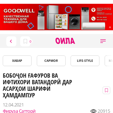
ХАБАР
САРМОЯ
LIFE-STYLE
М
БОБОҶОН ҒАФУРОВ ВА
ИФТИХОРИ ВАТАНДОРӢ ДАР
АСАРҲОИ ШАРИФИ
ҲАМДАМПУР
12.04.2021
Фируза Сатторӣ
20915