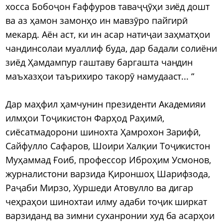
хосса Бобоҷон Ғаффуров таваҷҷӯҳи зиёд дошт
ва аз ҳамон замонҳо ин мавзӯро пайгирӣ
мекард. Аён аст, ки ин асар натиҷаи заҳматҳои
чандинсолаи муаллиф буда, дар бадали солиёни
зиёд Ҳамдампур гаштаву баргашта чандин
маъхазҳои таърихиро такорӯ намудааст... “
Дар маҳфил ҳамчунин президенти Академияи
илмҳои Тоҷикистон Фарҳод Раҳимӣ,
сиёсатмадорони шинохта Ҳамрохон Зарифӣ,
Сайфулло Сафаров, Шоири Халқии Тоҷикистон
Муҳаммад Ғоиб, профессор Иброҳим Усмонов,
журналистони варзида Қироншоҳ Шарифзода,
Раҷаби Мирзо, Хуршеди Атовулло ва дигар
чеҳраҳои шинохтаи илму адаби тоҷик ширкат
варзиданд ва зимни суханронии худ ба асарҳои