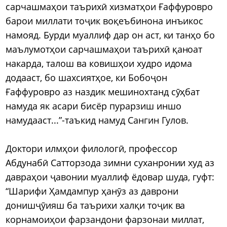
сарчашмаҳои таърихӣ хизматҳои Ғаффуровро
барои миллати тоҷик воқеъбинона инъикос
намояд. Бурди муаллиф дар он аст, ки танҳо бо
маълумотҳои сарчашмаҳои таърихӣ қаноат
накарда, талош ва ковишҳои худро идома
додааст, бо шахсиятҳое, ки Бобоҷон
Ғаффуровро аз наздик мешинохтанд сӯҳбат
намуда як асари бисёр пурарзиш иншо
намудааст...”-таъкид намуд Сангин Гулов.
Доктори илмҳои филологӣ, профессор
Абдунабӣ Сатторзода зимни суханронии худ аз
давраҳои ҷавонии муаллиф ёдовар шуда, гуфт:
“Шарифи Ҳамдампур ҳанӯз аз даврони
донишҷӯияш ба таърихи халқи тоҷик ва
корнамоиҳои фарзандони фарзонаи миллат,