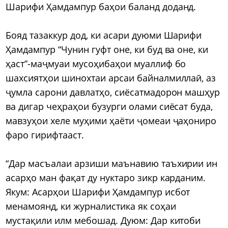
Шарифи Ҳамдампур баҳои баланд доданд.
Бояд тазаккур дод, ки асари дуюми Шарифи
Ҳамдампур “Чунин гуфт оне, ки буд ва оне, ки
ҳаст”-маҷмуаи мусоҳибаҳои муаллиф бо
шахсиятҳои шинохтаи арсаи байналмиллаӣ, аз
ҷумла сарони давлатҳо, сиёсатмадорон машҳур
ва дигар чеҳраҳои бузурги олами сиёсат буда,
мавзуҳои хеле муҳими ҳаёти ҷомеаи ҷаҳониро
фаро гирифтааст.
“Дар масъалаи арзиши маънавию таъхирии ин
асарҳо ман фақат ду нуктаро зикр карданим.
Якум: Асарҳои Шарифи Ҳамдампур исбот
менамоянд, ки журналистика як соҳаи
мустақили илм мебошад. Дуюм: Дар китоби