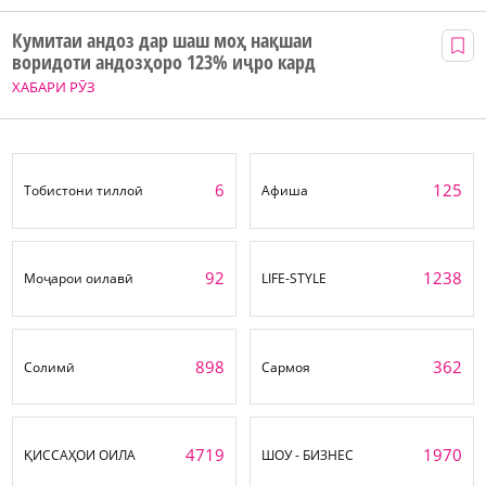
Кумитаи андоз дар шаш моҳ нақшаи
воридоти андозҳоро 123% иҷро кард
ХАБАРИ РӮЗ
6
125
Тобистони тиллоӣ
Афиша
92
1238
Моҷарои оилавӣ
LIFE-STYLE
898
362
Солимӣ
Сармоя
4719
1970
ҚИССАҲОИ ОИЛА
ШОУ - БИЗНЕС