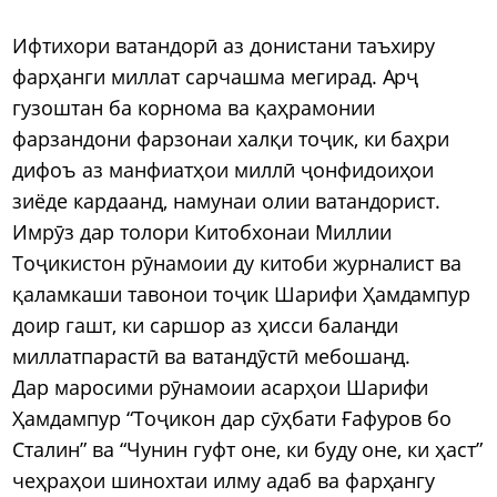
Ифтихори ватандорӣ аз донистани таъхиру
фарҳанги миллат сарчашма мегирад. Арҷ
гузоштан ба корнома ва қаҳрамонии
фарзандони фарзонаи халқи тоҷик, ки баҳри
дифоъ аз манфиатҳои миллӣ ҷонфидоиҳои
зиёде кардаанд, намунаи олии ватандорист.
Имрӯз дар толори Китобхонаи Миллии
Тоҷикистон рӯнамоии ду китоби журналист ва
қаламкаши тавонои тоҷик Шарифи Ҳамдампур
доир гашт, ки саршор аз ҳисси баланди
миллатпарастӣ ва ватандӯстӣ мебошанд.
Дар маросими рӯнамоии асарҳои Шарифи
Ҳамдампур “Тоҷикон дар сӯҳбати Ғафуров бо
Сталин” ва “Чунин гуфт оне, ки буду оне, ки ҳаст”
чеҳраҳои шинохтаи илму адаб ва фарҳангу