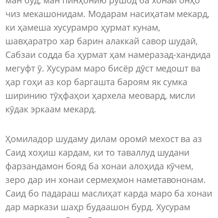
чиз мекашонидам. Модарам насиҳатам мекард,
ки ҳамеша хусурамро ҳурмат кунам,
шавҳаратро хар барин алаккай савор шудаӣ,
Сабзаи содда ба ҳурмат ҳам намеразад-хандида
мегуфт ӯ. Хусурам маро бисёр дӯст медошт ва
ҳар гоҳи аз кор баргашта бароям як сумка
ширинию тӯҳфаҳои ҳархела меовард, мисли
кӯдак эркаам мекард.
Ҳомиладор шудаму дилам оромӣ мехост ва аз
Саид хоҳиш кардам, ки то таваллуд шудани
фарзандамон бояд ба хонаи алоҳида кӯчем,
зеро дар ин хонаи сермеҳмон наметавононам.
Саид бо падараш маслиҳат карда маро ба хонаи
дар маркази шаҳр будаашон бурд. Хусурам