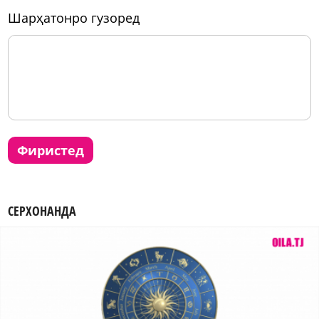
шарҳатонро гузоред
фиристед
СЕРХОНАНДА