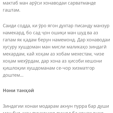
мактаб ман арӯси хонаводаи сарватманде
гаштам.
Саиди содда, ки ӯро ягон духтар писанду манзур
намекард, бо сад ҷон ошиқи ман шуд ва аз
гапам як қадам берун намемонд. Дар хонаводаи
хусуру хушдоман ман мисли маликаҳо зиндагӣ
мекардам, кай хоҳам аз хобам мехестам, чизе
хоҳам мехӯрдам, дар хона аз ҳисоби хешони
қишлоқии хушдоманам се-чор хизматгор
доштем…
Нони танҳоӣ
Зиндагии хонаи модарам акнун пурра бар души
ман буд, ман пинҳонию рушод ба хонаи онҳо