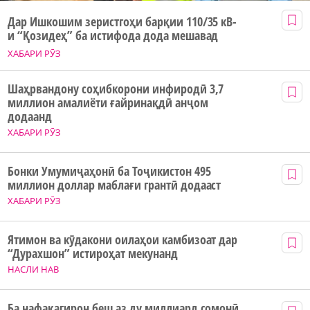
Дар Ишкошим зеристгоҳи барқии 110/35 кВ-
и “Қозидеҳ” ба истифода дода мешавад
ХАБАРИ РӮЗ
Шаҳрвандону соҳибкорони инфиродӣ 3,7
миллион амалиёти ғайринақдӣ анҷом
додаанд
ХАБАРИ РӮЗ
Бонки Умумиҷаҳонӣ ба Тоҷикистон 495
миллион доллар маблағи грантӣ додааст
ХАБАРИ РӮЗ
Ятимон ва кӯдакони оилаҳои камбизоат дар
“Дурахшон” истироҳат мекунанд
НАСЛИ НАВ
Ба нафақагирон беш аз ду миллиард сомонӣ