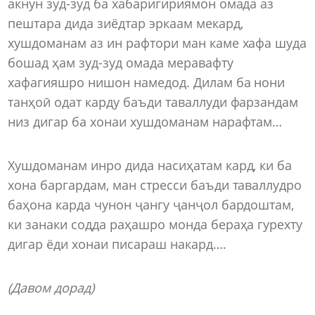
акнун зуд-зуд ба хабаригириямон омада аз
пештара дида зиёдтар эркаам мекард,
хушдоманам аз ин рафтори ман каме хафа шуда
бошад ҳам зуд-зуд омада меравафту
хафагияшро нишон намедод. Дилам ба нони
танҳоӣ одат карду баъди таваллуди фарзандам
низ дигар ба хонаи хушдоманам нарафтам…
Хушдоманам инро дида насиҳатам кард, ки ба
хона баргардам, ман стресси баъди таваллудро
баҳона карда чунон ҷангу ҷанҷол бардоштам,
ки занаки содда раҳашро монда бераҳа гурехту
дигар ёди хонаи писараш накард….
(Давом дорад)