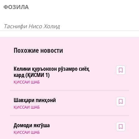
ФОЗИЛА
Таснифи Нисо Холид
Похожие новости
Келини қуръонхон рӯзамро сиёҳ
кард (ҚИСМИ 1)
ҚИССАИ ШАБ
Шавҳари пинҳонӣ
ҚИССАИ ШАБ
Домоди якгӯша
ҚИССАИ ШАБ