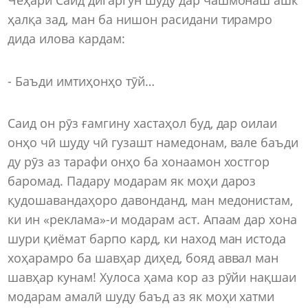
ҳалқа зад, ман ба нишон расидани тирамро
дида илова кардам:
- Баъди имтиҳонҳо тӯй…
Саид он рӯз ғамгину хастаҳол буд, дар оилаи
онҳо чӣ шуду чӣ гузашт намедонам, вале баъди
ду рӯз аз тарафи онҳо ба хонаамон хостгор
баромад. Падару модарам як моҳи дароз
қудошавандаҳоро давонданд, ман медонистам,
ки ин «реклама»-и модарам аст. Апаам дар хона
шури қиёмат барпо кард, ки наход ман истода
хоҳарамро ба шавҳар диҳед, бояд аввал ман
шавҳар кунам! Хулоса ҳама кор аз рӯйи нақшаи
модарам амалӣ шуду баъд аз як моҳи хатми