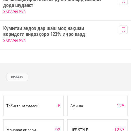
дода шудааст
ХАБАРИ РӮЗ
Кумитаи андоз дар шаш моҳ нақшаи
воридоти андозҳоро 123% иҷро кард
ХАБАРИ РӮЗ
ОИЛА.ТЧ
6
125
Тобистони тиллоӣ
Афиша
92
1237
Моҷарои оилавӣ
LIFE-STYLE