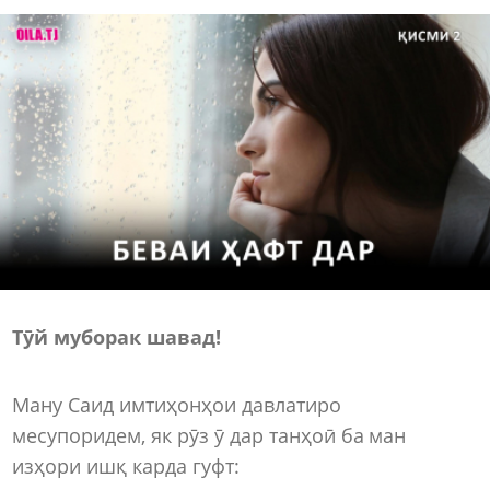
Тӯй муборак шавад!
Ману Саид имтиҳонҳои давлатиро
месупоридем, як рӯз ӯ дар танҳоӣ ба ман
изҳори ишқ карда гуфт: