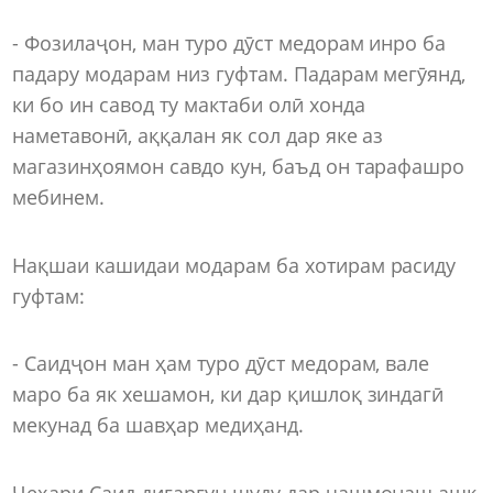
- Фозилаҷон, ман туро дӯст медорам инро ба
падару модарам низ гуфтам. Падарам мегӯянд,
ки бо ин савод ту мактаби олӣ хонда
наметавонӣ, аққалан як сол дар яке аз
магазинҳоямон савдо кун, баъд он тарафашро
мебинем.
Нақшаи кашидаи модарам ба хотирам расиду
гуфтам:
- Саидҷон ман ҳам туро дӯст медорам, вале
маро ба як хешамон, ки дар қишлоқ зиндагӣ
мекунад ба шавҳар медиҳанд.
Чеҳари Саид дигаргун шуду дар чашмонаш ашк