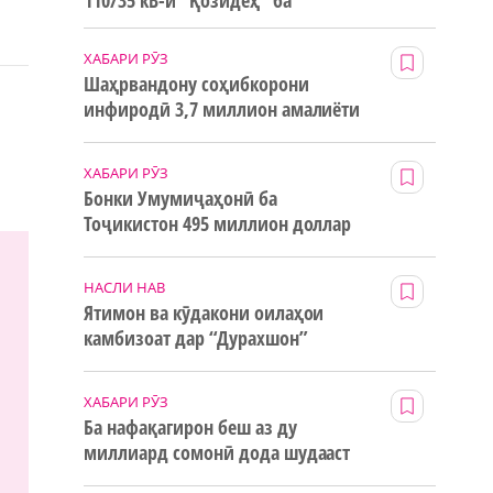
110/35 кВ-и “Қозидеҳ” ба
истифода дода мешавад
ХАБАРИ РӮЗ
Шаҳрвандону соҳибкорони
инфиродӣ 3,7 миллион амалиёти
ғайринақдӣ анҷом додаанд
ХАБАРИ РӮЗ
Бонки Умумиҷаҳонӣ ба
Тоҷикистон 495 миллион доллар
маблағи грантӣ додааст
НАСЛИ НАВ
Ятимон ва кӯдакони оилаҳои
камбизоат дар “Дурахшон”
истироҳат мекунанд
ХАБАРИ РӮЗ
Ба нафақагирон беш аз ду
миллиард сомонӣ дода шудааст