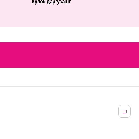
Кӯлоб даргузашт