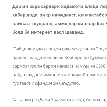
Дар ин бора сарвари Хадамоти алоқа И
хабар дода, зикр намудааст, ки мактаб
пайваст шудаанд, аммо дар кишвар боз 3
бояд ба интернет васл шаванд.
“Тибқи лоиҳаи асосҳои рақамикунонии Тоҷик
пайваст карда мешавад. Корбарӣ бо Ҳукума
сармоягузорӣ барои пайваст намудани 3500 
пайдо шудани имконияти молиявӣ тамоми ма
гуфтааст Исфандиёри Саъдулло.
Ба қавли роҳбари Хадамоти алоқа, бо мақса