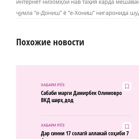
интернет низомҳои нав таҳия карда мешаван
ҷумла “е-Дониш” ё “е-Хониш” нигаронида шу
Похожие новости
ХАБАРИ РӮЗ
Сабаби марги Дамирбек Олимовро
ВКД шарҳ дод
ХАБАРИ РӮЗ
Дар синни 17 солагӣ аллакай соҳиби 7