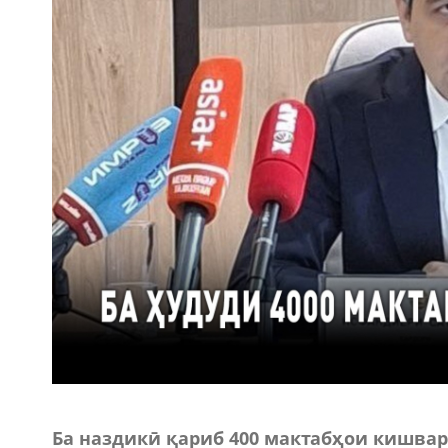
Ба наздикӣ қариб 400 мактабҳои кишва