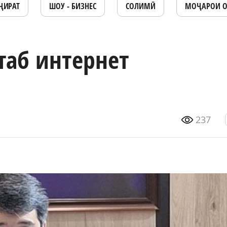
ҶИРАТ
ШОУ - БИЗНЕС
СОЛИМӢ
МОҶАРОИ 
таб интернет
237