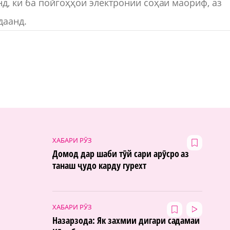
д, ки ба пойгоҳҳои электронии соҳаи маориф, аз
даанд.
ХАБАРИ РӮЗ
Домод дар шаби тӯй сари арӯсро аз
танаш ҷудо карду гурехт
ХАБАРИ РӮЗ
Назарзода: Як захмии дигари садамаи