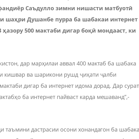
сфандиёр Саъдулло зимни нишасти матбуотӣ
ҳои шаҳри Душанбе пурра ба шабакаи интернет
 ҳазору 500 мактаби дигар боқӣ мондааст, ки
истон, дар марҳилаи аввал 400 мактаб ба шабака
ти кишвар ва шарикони рушд ҷиҳати ҷалби
мактаби дигар ба интернет идома дорад. Дар сура
ктабҳо ба интернет пайваст карда мешаванд”,-
ди таъмини дастрасии осони хонандагон ба шабак