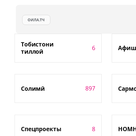
ОИЛА.ТЧ
Тобистони
6
Афиш
тиллоӣ
897
Солимӣ
Сарм
8
Спецпроекты
НОМ