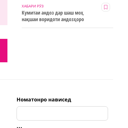
ХАБАРИ РӮЗ
Кумитаи андоз дар шаш моҳ
нақшаи воридоти андозҳоро
123% иҷро кард
номатонро нависед