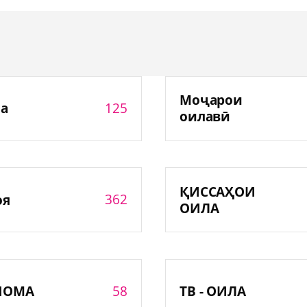
Моҷарои
125
а
оилавӣ
ҚИССАҲОИ
362
оя
ОИЛА
58
НОМА
ТВ - ОИЛА