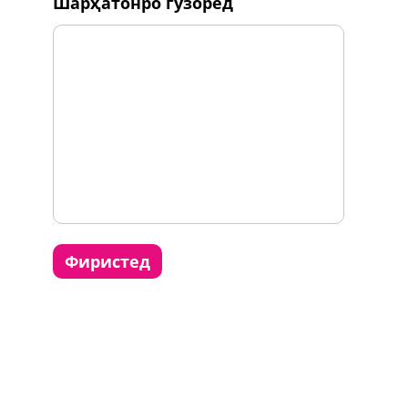
шарҳатонро гузоред
фиристед