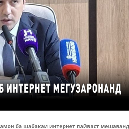
рамон ба шабакаи интернет пайваст мешаванд